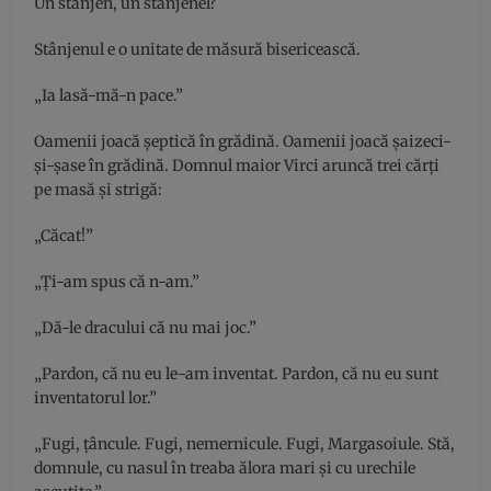
Un stânjen, un stânjenel?
Stânjenul e o unitate de măsură bisericească.
„Ia lasă-mă-n pace.”
Oamenii joacă şeptică în grădină. Oamenii joacă şaizeci-
şi-şase în grădină. Domnul maior Virci aruncă trei cărţi
pe masă şi strigă:
„Căcat!”
„Ţi-am spus că n-am.”
„Dă-le dracului că nu mai joc.”
„Pardon, că nu eu le-am inventat. Pardon, că nu eu sunt
inventatorul lor.”
„Fugi, ţâncule. Fugi, nemernicule. Fugi, Margasoiule. Stă,
domnule, cu nasul în treaba ălora mari şi cu urechile