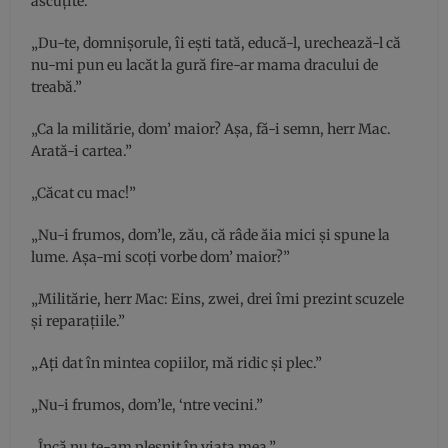
ascuţite.”
„Du-te, domnişorule, îi eşti tată, educă-l, urechează-l că
nu-mi pun eu lacăt la gură fire-ar mama dracului de
treabă.”
„Ca la militărie, dom’ maior? Aşa, fă-i semn, herr Mac.
Arată-i cartea.”
„Căcat cu mac!”
„Nu-i frumos, dom’le, zău, că râde ăia mici şi spune la
lume. Aşa-mi scoţi vorbe dom’ maior?”
„Militărie, herr Mac: Eins, zwei, drei îmi prezint scuzele
şi reparaţiile.”
„Aţi dat în mintea copiilor, mă ridic şi plec.”
„Nu-i frumos, dom’le, ‘ntre vecini.”
„Încă nu te-am plesnit în viaţa mea.”