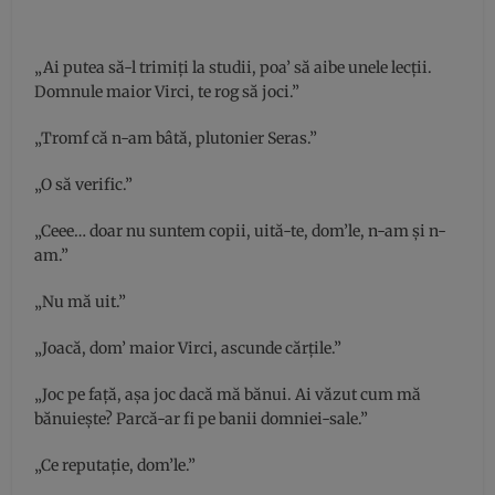
„Ai putea să-l trimiţi la studii, poa’ să aibe unele lecţii.
Domnule maior Virci, te rog să joci.”
„Tromf că n-am bâtă, plutonier Seras.”
„O să verific.”
„Ceee… doar nu suntem copii, uită-te, dom’le, n-am şi n-
am.”
„Nu mă uit.”
„Joacă, dom’ maior Virci, ascunde cărţile.”
„Joc pe faţă, aşa joc dacă mă bănui. Ai văzut cum mă
bănuieşte? Parcă-ar fi pe banii domniei-sale.”
„Ce reputaţie, dom’le.”