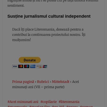
înghiţise limba şi nu i se putea citi pe faţă umbra vreunui
sentiment.
Susține jurnalismul cultural independent
Dacă îți place Literomania, donează pentru a
contribui la continuarea proiectului nostru. Îți
mulțumim!
Prima pagină
›
Rubrici
›
Mittelstadt
›
Acei
minunați ani (VII – prima parte)
Acei minunati ani
copilarie
literomania