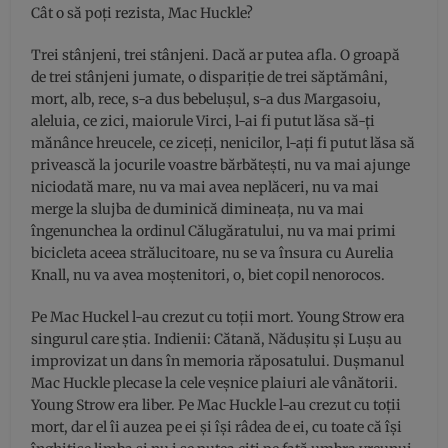
Cât o să poţi rezista, Mac Huckle?
Trei stânjeni, trei stânjeni. Dacă ar putea afla. O groapă
de trei stânjeni jumate, o dispariţie de trei săptămâni,
mort, alb, rece, s-a dus bebeluşul, s-a dus Margasoiu,
aleluia, ce zici, maiorule Virci, l-ai fi putut lăsa să-ţi
mănânce hreucele, ce ziceţi, nenicilor, l-aţi fi putut lăsa să
privească la jocurile voastre bărbăteşti, nu va mai ajunge
niciodată mare, nu va mai avea neplăceri, nu va mai
merge la slujba de duminică dimineaţa, nu va mai
îngenunchea la ordinul Călugăratului, nu va mai primi
bicicleta aceea strălucitoare, nu se va însura cu Aurelia
Knall, nu va avea moştenitori, o, biet copil nenorocos.
Pe Mac Huckel l-au crezut cu toţii mort. Young Strow era
singurul care ştia. Indienii: Cătană, Năduşitu şi Luşu au
improvizat un dans în memoria răposatului. Duşmanul
Mac Huckle plecase la cele veşnice plaiuri ale vânătorii.
Young Strow era liber. Pe Mac Huckle l-au crezut cu toţii
mort, dar el îi auzea pe ei şi îşi râdea de ei, cu toate că îşi