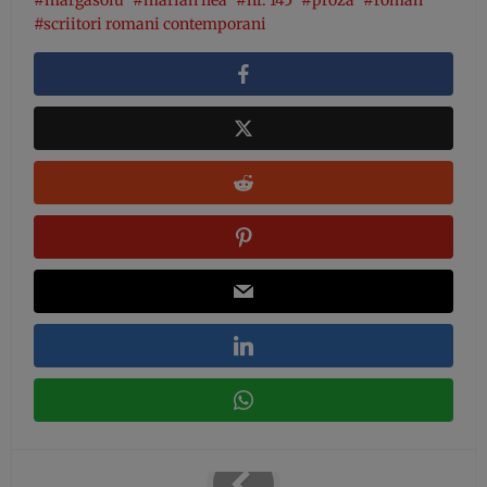
margasoiu
marian ilea
nr. 145
proza
roman
scriitori romani contemporani