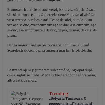
Frumoase frunzele de nuc, verzi, bolnave… că primăvara
vin şi toamna se duc. Ca berzele, nene Mac. Ce-ai zis? Ce
vrea terchea-berchea ăsta? Pleacă de-aici, dom’le. Cum
vin aşa se duc, exact cum vin aşa se duc, aşa cum vin, aşa
se duc, aşa sunt frunzele de nuc, de păr, de măr, de cais, de
prun…
Nenea maiorul are un pistol cu apă. Buuum-Buuum!
Soarele străluce lin, pisa miaună mai fin, tril-tril-trilir.
La trei stânjeni şi jumătate sub pământ, îngropat după
ce-şi înghiţise limba, Mac Huckle a stat două săptămâni,
alb la faţă, ca mort.
Trending
„Bolyai la Timișoara. O
epopee onirică” (fragment)