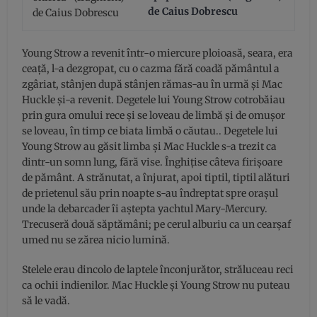
de Caius Dobrescu
Young Strow a revenit într-o miercure ploioasă, seara, era
ceaţă, l-a dezgropat, cu o cazma fără coadă pământul a
zgâriat, stânjen după stânjen rămas-au în urmă şi Mac
Huckle şi-a revenit. Degetele lui Young Strow cotrobăiau
prin gura omului rece şi se loveau de limbă şi de omuşor
se loveau, în timp ce biata limbă o căutau.. Degetele lui
Young Strow au găsit limba şi Mac Huckle s-a trezit ca
dintr-un somn lung, fără vise. Înghiţise câteva firişoare
de pământ. A strănutat, a înjurat, apoi tiptil, tiptil alături
de prietenul său prin noapte s-au îndreptat spre oraşul
unde la debarcader îi aştepta yachtul Mary-Mercury.
Trecuseră două săptămâni; pe cerul alburiu ca un cearşaf
umed nu se zărea nicio lumină.
Stelele erau dincolo de laptele înconjurător, străluceau reci
ca ochii indienilor. Mac Huckle şi Young Strow nu puteau
să le vadă.