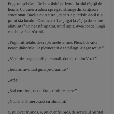
Fuge un şobolan. De la o căşiţă de lemne la altă căşiţă de
lemne. Cu umerii aduşi spre gât, strânge din dinţişori
emoţionat. Dacă a avut curaj, dacă s-a plictisit, dacă n-a
putut sta locului. Ce dracu o fi câştigat la căşiţa de lemne
alăturată? Un neastâmpărat, un tâmpit. Avea coada lungă
ca o bucată de sârmă.
„Fugi mititelule, de crapă unele lemne. Pleacă de-aici,
neascultătorule. Te plesnesc şi o să plângi, Margasoiule.”
„Să-ţi plesneşti copiii personali, dom’le maior Virci.”
„Iertare, m-a luat gura pe dinainte.”
„Atât.”
„Stai cuminte, nene. Stai cuminte, nene.”
„Nu, da’ mă inervează cu alura lui.”
O, pulover frumos, o, pulover frumos, de şoricelul mititel