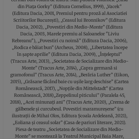
din Piaţa Gorky” (Editura Cornelius, 1999), „Vacek”
(Editura Dacia, 2001, Premiul pentru proză al Asociatiei
Scriitorilor București), „Ceasul lui Bronnikov” (Editura
Dacia, 2002), „Povestiri din Medio-Monte” (Editura
Dacia, 2003, Marele premiu al Saloanelor "Liviu
Rebreanu"), „Povestiri cu noimă” (Editura Dacia, 2006),
„Rodica e băiat bun” (Archeus, 2008), „Libertatea începe
în șapte aprilie” (Editura Dacia, 2009), „Înțeleptul”
(Tracus Arte, 2013), „Societatea de Socializare din Medio-
Monte” (Tracus Arte, 2014), „Capra germană si
gramofonul” (Tracus Arte, 2014), „Berăria Luther” (Eikon,
2015), „Grăsane făcând baie cu ușile larg deschise” (Cartea
Românească, 2017), „Nopțile din Mittelstadt” (Cartea
Românească, 2018)„Zeppelinul piticului” (Paralela 45,
2018), „Acei minunați ani” (Tracus Arte, 2020), „Crema de
gălbenele și curcubeul. Povestiri maramureșene” (cu
ilustrații de Mihai Olos, Editura Școala Ardeleană, 2021),
„Eoliana și ceasul solar” (Casa de pariuri literare, 2021).
Piesa de teatru „Societatea de Socializare din Medio-
Monte” se montează la Teatrul Municipal Baia Mare,