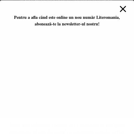
publicate revine în totalitate autorilor.
Pentru a afla când este online un nou număr Literomania,
abonează-te la newsletter-ul nostru!
Platformă literară independentă
ISSN 2668-7402
ISSN-L 2668-7402
Editori coordonatori:
Adina Dinițoiu
Raul Popescu
Data apariţiei primului număr:
ianuarie 2017
E-mail:
literomania2017@gmail.com
© 2017-2026 Literomania
Acest site folosește cookie-uri. Continuarea navigării
presupune că ești de acord cu utilizarea cookie-urilor.