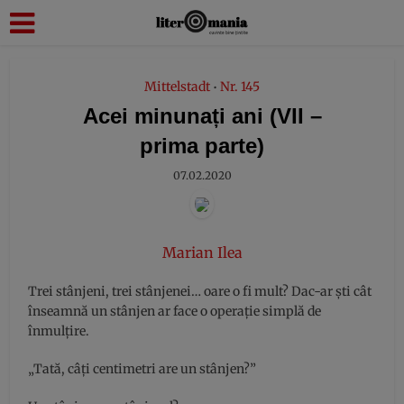
modal-check
Mittelstadt
Nr. 145
•
Acei minunați ani (VII –
prima parte)
07.02.2020
Marian Ilea
Trei stânjeni, trei stânjenei… oare o fi mult? Dac-ar şti cât
înseamnă un stânjen ar face o operaţie simplă de
înmulţire.
„Tată, câţi centimetri are un stânjen?”