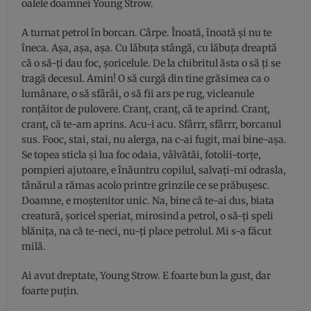
oalele doamnei Young Strow.
A turnat petrol în borcan. Cârpe. Înoată, înoată şi nu te
îneca. Aşa, aşa, aşa. Cu lăbuţa stângă, cu lăbuţa dreaptă
că o să-ţi dau foc, şoricelule. De la chibritul ăsta o să ţi se
tragă decesul. Amin! O să curgă din tine grăsimea ca o
lumânare, o să sfârâi, o să fii ars pe rug, vicleanule
ronţăitor de pulovere. Cranţ, cranţ, că te aprind. Cranţ,
cranţ, că te-am aprins. Acu-i acu. Sfârrr, sfârrr, borcanul
sus. Fooc, stai, stai, nu alerga, na c-ai fugit, mai bine-aşa.
Se topea sticla şi lua foc odaia, vâlvătăi, fotolii-torţe,
pompieri ajutoare, e înăuntru copilul, salvaţi-mi odrasla,
tânărul a rămas acolo printre grinzile ce se prăbuşesc.
Doamne, e moştenitor unic. Na, bine că te-ai dus, biata
creatură, şoricel speriat, mirosind a petrol, o să-ţi speli
blăniţa, na că te-neci, nu-ţi place petrolul. Mi s-a făcut
milă.
Ai avut dreptate, Young Strow. E foarte bun la gust, dar
foarte puţin.