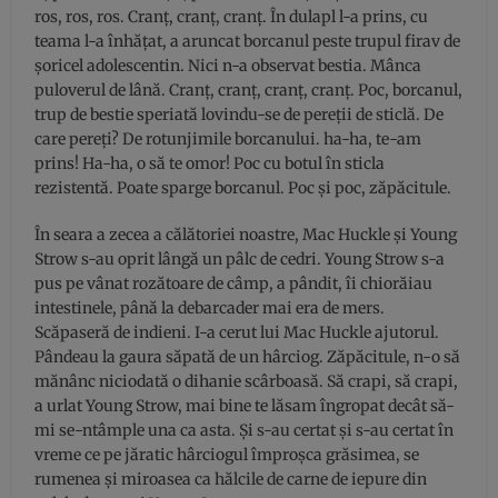
ros, ros, ros. Cranţ, cranţ, cranţ. În dulapl l-a prins, cu
teama l-a înhăţat, a aruncat borcanul peste trupul firav de
şoricel adolescentin. Nici n-a observat bestia. Mânca
puloverul de lână. Cranţ, cranţ, cranţ, cranţ. Poc, borcanul,
trup de bestie speriată lovindu-se de pereţii de sticlă. De
care pereţi? De rotunjimile borcanului. ha-ha, te-am
prins! Ha-ha, o să te omor! Poc cu botul în sticla
rezistentă. Poate sparge borcanul. Poc şi poc, zăpăcitule.
În seara a zecea a călătoriei noastre, Mac Huckle şi Young
Strow s-au oprit lângă un pâlc de cedri. Young Strow s-a
pus pe vânat rozătoare de câmp, a pândit, îi chiorăiau
intestinele, până la debarcader mai era de mers.
Scăpaseră de indieni. I-a cerut lui Mac Huckle ajutorul.
Pândeau la gaura săpată de un hârciog. Zăpăcitule, n-o să
mănânc niciodată o dihanie scârboasă. Să crapi, să crapi,
a urlat Young Strow, mai bine te lăsam îngropat decât să-
mi se-ntâmple una ca asta. Şi s-au certat şi s-au certat în
vreme ce pe jăratic hârciogul împroşca grăsimea, se
rumenea şi miroasea ca hălcile de carne de iepure din