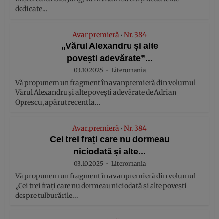
dedicate...
Avanpremieră
Nr. 384
•
„Vărul Alexandru și alte
povești adevărate”...
03.10.2025
Literomania
Vă propunem un fragment în avanpremieră din volumul
Vărul Alexandru și alte povești adevărate de Adrian
Oprescu, apărut recent la...
Avanpremieră
Nr. 384
•
Cei trei frați care nu dormeau
niciodată și alte...
03.10.2025
Literomania
Vă propunem un fragment în avanpremieră din volumul
„Cei trei frați care nu dormeau niciodată și alte povești
despre tulburările...