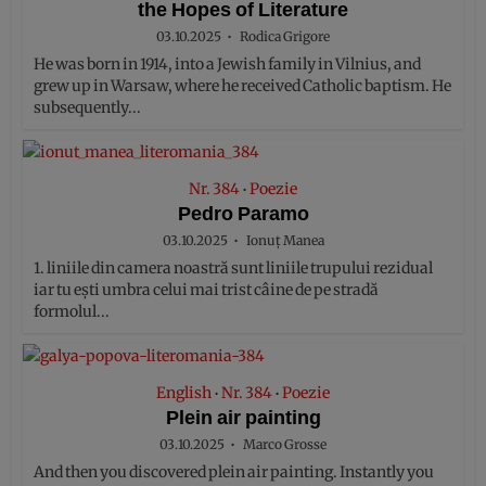
the Hopes of Literature
03.10.2025
Rodica Grigore
He was born in 1914, into a Jewish family in Vilnius, and
grew up in Warsaw, where he received Catholic baptism. He
subsequently...
Nr. 384
Poezie
•
Pedro Paramo
03.10.2025
Ionuț Manea
1. liniile din camera noastră sunt liniile trupului rezidual
iar tu ești umbra celui mai trist câine de pe stradă
formolul...
English
Nr. 384
Poezie
•
•
Plein air painting
03.10.2025
Marco Grosse
And then you discovered plein air painting. Instantly you