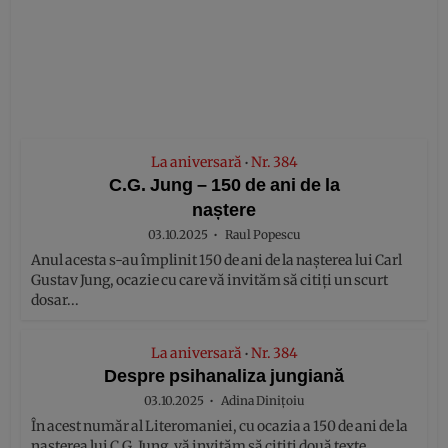
La aniversară
Nr. 384
•
C.G. Jung – 150 de ani de la
naștere
03.10.2025
Raul Popescu
Anul acesta s-au împlinit 150 de ani de la nașterea lui Carl
Gustav Jung, ocazie cu care vă invităm să citiți un scurt
dosar...
La aniversară
Nr. 384
•
Despre psihanaliza jungiană
03.10.2025
Adina Dinițoiu
În acest număr al Literomaniei, cu ocazia a 150 de ani de la
nașterea lui C.G. Jung, vă invităm să citiți două texte