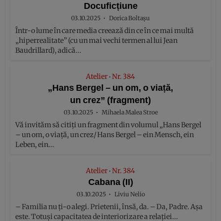
Docuficțiune
03.10.2025
Dorica Boltașu
Într-o lume în care media creează din ce în ce mai multă
„hiperrealitate” (cu un mai vechi termen al lui Jean
Baudrillard), adică...
Atelier
Nr. 384
•
„Hans Bergel – un om, o viață,
un crez” (fragment)
03.10.2025
Mihaela Malea Stroe
Vă invităm să citiți un fragment din volumul „Hans Bergel
– un om, o viață, un crez/ Hans Bergel – ein Mensch, ein
Leben, ein...
Atelier
Nr. 384
•
Cabana (II)
03.10.2025
Liviu Nelio
– Familia nu ți-o alegi. Prietenii, însă, da. – Da, Padre. Așa
este. Totuși capacitatea de interiorizare a relației...