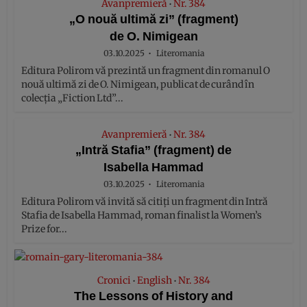
Avanpremieră
Nr. 384
•
„O nouă ultimă zi” (fragment)
de O. Nimigean
03.10.2025
Literomania
Editura Polirom vă prezintă un fragment din romanul O
nouă ultimă zi de O. Nimigean, publicat de curând în
colecția „Fiction Ltd”...
Avanpremieră
Nr. 384
•
„Intră Stafia” (fragment) de
Isabella Hammad
03.10.2025
Literomania
Editura Polirom vă invită să citiți un fragment din Intră
Stafia de Isabella Hammad, roman finalist la Women’s
Prize for...
Cronici
English
Nr. 384
•
•
The Lessons of History and