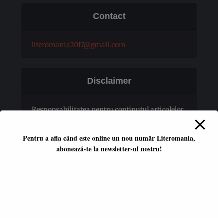
Contact
literomania2017@gmail.com
Disclaimer
Responsabilitatea pentru conţinutul articolelor
publicate revine în totalitate autorilor.
Pentru a afla când este online un nou număr Literomania,
abonează-te la newsletter-ul nostru!
Platformă literară independentă
ISSN 2668-7402
ISSN-L 2668-7402
Editori coordonatori: