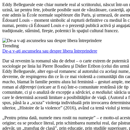
Eddy Bellegueule este chiar numele real al scriitorului, născut într-un
uzină, iar pentru fete, joburile posibile sunt de vânzătoare, casieriţă, a
este admis la École normale supérieure din Paris, şi urmează, de asemen
Édouard Louis – moment simbolic al rupturii definitive cu mediul în care
numai, pentru că Édouard Louis e o prezenţă publică activă şi angajată,
tradiţionale, stârnind, fireşte, polemici în spaţiul cultural francez.
Trending
De-a v-aţi ascunselea sau despre libera întreprindere
Dar să revenim la romanul său de debut – o carte extrem de puternică şi t
sociologie pe linia lui Pierre Boudieu şi Didier Eribon (celui din urmă 
Eddy Bellegueule, alter ego-ul romanesc al autorului cu acelaşi nume, est
devreme, de respingerea din ce în ce mai violentă a comunităţii din care 
macho
, blamat în familie pentru alura lui feminină – gesturi ample, m
roman al
diferenţei
(oricare ar fi ea) într-o comunitate restrânsă (de t
comunitate, ci şi o analiză de excepţie a
sărăciei
,
a mediului
: sărăcia 
care le determină această limitare a posibilităţilor de viaţă. (Autorul a 
spus, până la a „scuza” violenţa individuală prin invocarea determin
ulterior, „Histoire de la violence” (2016), având ca temă violul şi tentat
„Pentru prima dată, numele meu rostit nu numeşte” – e motto-ul acest
origine; ea se produce literal, prin schimbarea numelui real, dar păstrare
adevăr, un „transfug de clasă”, prin educaţie, prin studiile superioare, p