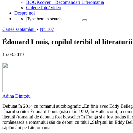
BOOKcover – Recomandări Literomania
Galerie foto/ video
Despre noi
Cartea săptămânii
•
Nr. 107
Édouard Louis, copilul teribil al literaturi
15.03.2019
Adina Dinițoiu
Debutat în 2014 cu romanul autobiografic „En finir avec Eddy Bellegue
tânărul scriitor Édouard Louis (născut în 1992, în Hallencourt, o comună
literară (romanul de debut a fost bestseller în Franţa şi a fost tradus în
românească a romanului său de debut, cu titlul „Sfârşitul lui Eddy Bel
săptămâni pe Literomania.