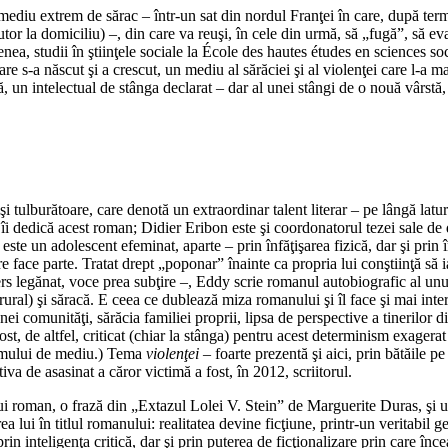
 mediu extrem de sărac – într-un sat din nordul Franţei în care, după ter
jutor la domiciliu) –, din care va reuşi, în cele din urmă, să „fugă”, să ev
ea, studii în ştiinţele sociale la École des hautes études en sciences s
 s-a născut şi a crescut, un mediu al sărăciei şi al violenţei care l-a m
 un intelectual de stânga declarat – dar al unei stângi de o nouă vârstă, 
ulburătoare, care denotă un extraordinar talent literar – pe lângă latura 
îi dedică acest roman; Didier Eribon este şi coordonatorul tezei sale de d
e un adolescent efeminat, aparte – prin înfăţişarea fizică, dar şi prin în
face parte. Tratat drept „poponar” înainte ca propria lui conştiinţă să ia 
ers legănat, voce prea subţire –, Eddy scrie romanul autobiografic al unui
ip rural) şi săracă. E ceea ce dublează miza romanului şi îl face şi mai i
unei comunităţi, sărăcia familiei proprii, lipsa de perspective a tinerilo
fost, de altfel, criticat (chiar la stânga) pentru acest determinism exagera
ismului de mediu.) Tema
violenţei
– foarte prezentă şi aici, prin bătăile 
iva de asasinat a căror victimă a fost, în 2012, scriitorul.
ui roman, o frază din „Extazul Lolei V. Stein” de Marguerite Duras, şi
a lui în titlul romanului: realitatea devine ficţiune, printr-un veritabil g
rin inteligenţa critică, dar şi prin puterea de ficţionalizare prin care înce