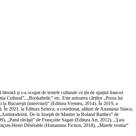
ă literară și s-a ocupat de temele culturale ce țin de spațiul francez
nia Cultural”, „Bookaholic” etc. Este autoarea cărților „Proza lui
cezi la Bucureşti (interviuri)” (Editura Vremea, 2014). În 2019, a
 În 2021, la Editura Seneca, a coordonat, alături de Anastasia Staicu,
 „Antimodernii. De la Joseph de Maistre la Roland Barthes” de
), „Patul răvăşit” de Françoise Sagan (Editura Art, 2012), „Ţara
ançois-Henri Désérable (Humanitas Fiction, 2018), „Marele vestiar”