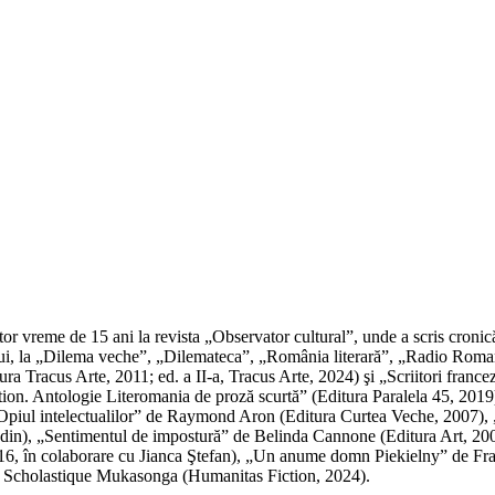
dactor vreme de 15 ani la revista „Observator cultural”, unde a scris cronic
mpului, la „Dilema veche”, „Dilemateca”, „România literară”, „Radio Roma
ditura Tracus Arte, 2011; ed. a II-a, Tracus Arte, 2024) şi „Scriitori fran
on. Antologie Literomania de proză scurtă” (Editura Paralela 45, 2019).
 „Opiul intelectualilor” de Raymond Aron (Editura Curtea Veche, 2007),
in), „Sentimentul de impostură” de Belinda Cannone (Editura Art, 2009
016, în colaborare cu Jianca Ştefan), „Un anume domn Piekielny” de Fr
 Scholastique Mukasonga (Humanitas Fiction, 2024).