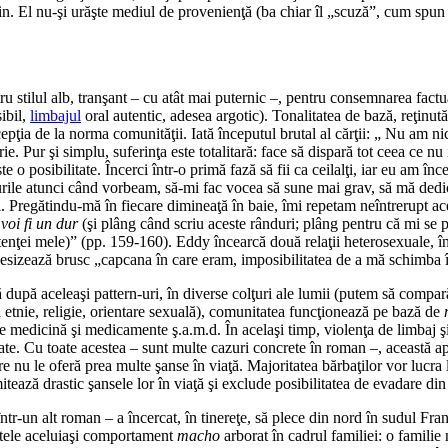
in. El nu-şi urăşte mediul de provenienţă (ba chiar îl „scuză”, cum spun un
ntru stilul alb, tranşant – cu atât mai puternic –, pentru consemnarea fac
ibil,
limbajul
oral autentic, adesea argotic). Tonalitatea de bază, reţinut
ţia de la norma comunităţii. Iată începutul brutal al cărţii: „ Nu am nic
e. Pur şi simplu, suferinţa este totalitară: face să dispară tot ceea ce nu
 o posibilitate. Încerci într-o primă fază să fii ca ceilalţi, iar eu am î
e atunci când vorbeam, să-mi fac vocea să sune mai grav, să mă dedic u
. Pregătindu-mă în fiecare dimineaţă în baie, îmi repetam neîntrerupt acea
 voi fi un dur
(şi plâng când scriu aceste rânduri; plâng pentru că mi se p
stenţei mele)” (pp. 159-160). Eddy încearcă două relaţii heterosexuale, în
esizează brusc „capcana în care eram, imposibilitatea de a mă schimba în 
 după aceleaşi pattern-uri, în diverse colţuri ale lumii (putem să compar
tă etnie, religie, orientare sexuală), comunitatea funcţionează pe bază de
e medicină şi medicamente ş.a.m.d. În acelaşi timp, violenţa de limbaj şi
ate. Cu toate acestea – sunt multe cazuri concrete în roman –, această apa
 le oferă prea multe şanse în viaţă. Majoritatea bărbaţilor vor lucra la u
itează drastic şansele lor în viaţă şi exclude posibilitatea de evadare di
într-un alt roman – a încercat, în tinereţe, să plece din nord în sudul Franţ
atele aceluiaşi comportament
macho
arborat în cadrul familiei: o famili