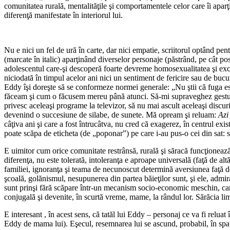
comunitatea rurală, mentalităţile şi comportamentele celor care îi aparţ
diferenţă manifestate în interiorul lui.
Nu e nici un fel de ură în carte, dar nici empatie, scriitorul optând pe
(marcate în italic) aparţinând diverselor personaje (păstrând, pe cât pos
adolescentul care-şi descoperă foarte devreme homosexualitatea şi excep
niciodată în timpul acelor ani nici un sentiment de fericire sau de bucuri
Eddy îşi doreşte să se conformeze normei generale: „Nu ştii că fuga este
făceam şi cum o făcusem mereu până atunci. Să-mi supraveghez gesturil
privesc aceleaşi programe la televizor, să nu mai ascult aceleaşi discuri
devenind o succesiune de silabe, de sunete. Mă opream şi reluam:
Azi
câţiva ani şi care a fost întrucâtva, nu cred că exagerez, în centrul exi
poate scăpa de eticheta (de „poponar”) pe care i-au pus-o cei din sat: s
E uimitor cum orice comunitate restrânsă, rurală şi săracă funcţionează
diferenţa, nu este tolerată, intoleranţa e aproape universală (faţă de al
familiei, ignoranţa şi teama de necunoscut determină aversiunea faţă d
şcoală, golănismul, nesupunerea din partea băieţilor sunt, şi ele, admir
sunt prinşi fără scăpare într-un mecanism socio-economic meschin, care nu
conjugală şi devenite, în scurtă vreme, mame, la rândul lor. Sărăcia lim
E interesant , în acest sens, că tatăl lui Eddy – personaj ce va fi reluat 
Eddy de mama lui). Eşecul, resemnarea lui se ascund, probabil, în sp