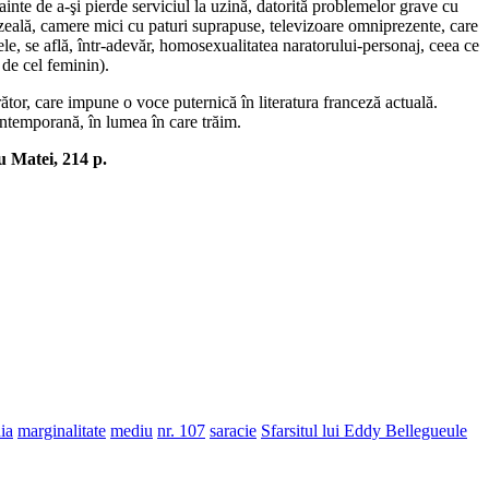
inte de a-şi pierde serviciul la uzină, datorită problemelor grave cu
mezeală, camere mici cu paturi suprapuse, televizoare omniprezente, care
ele, se află, într-adevăr, homosexualitatea naratorului-personaj, ceea ce
 de cel feminin).
tor, care impune o voce puternică în literatura franceză actuală.
ontemporană, în lumea în care trăim.
u Matei, 214 p.
ia
marginalitate
mediu
nr. 107
saracie
Sfarsitul lui Eddy Bellegueule