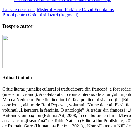
Lansare de carte: „Misterul Henri Pick” de David Foenkinos
Biroul pentru Grădini și Iazuri (fragment)
Despre autor
Adina Dinițoiu
Critic literar, jurnalist cultural și traducătoare din franceză, a fost re
(interviuri, cronici). A colaborat cu cronică literară, de-a lungul ti
Mircea Nedelciu. Puterile literaturii în fața politicului și a morții” (E
coordonat, alături de Raul Popescu, volumul „Nume de cod: Flash ficti
volumul „Literatura la feminin. O antologie”. A tradus din franceză:
Antoine Compagnon (Editura Art, 2008, în colaborare cu Irina Mavrod
aceasta care-ţi seamănă” de Tobie Nathan (Editura Ibu Publishing, 2
de Romain Gary (Humanitas Fiction, 2021), „Notre-Dame du Nil” de