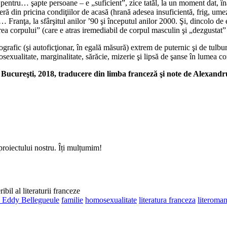
 pentru… şapte persoane – e „suficient”, zice tatăl, la un moment dat, îna
feră din pricina condiţiilor de acasă (hrană adesea insuficientă, frig, u
… Franţa, la sfârşitul anilor ’90 şi începutul anilor 2000. Şi, dincolo de 
area corpului” (care e atras iremediabil de corpul masculin şi „dezgustat”
fic (şi autoficţionar, în egală măsură) extrem de puternic şi de tulbură
xualitate, marginalitate, sărăcie, mizerie şi lipsă de şanse în lumea c
 Bucureşti, 2018, traducere din limba franceză şi note de Alexandr
proiectului nostru. Îți mulțumim!
bil al literaturii franceze
c Eddy Bellegueule
familie
homosexualitate
literatura franceza
literoman