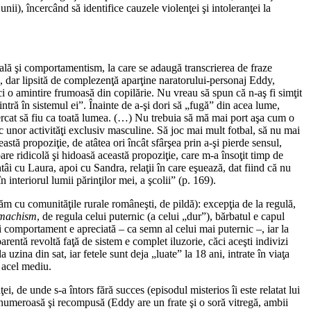
ii), încercând să identifice cauzele violenţei şi intoleranţei la
tuală şi comportamentism, la care se adaugă transcrierea de fraze
ă, dar lipsită de complezenţă aparţine naratorului-personaj Eddy,
i o amintire frumoasă din copilărie. Nu vreau să spun că n-aş fi simţit
 intră în sistemul ei”. Înainte de a-şi dori să „fugă” din acea lume,
ncercat să fiu ca toată lumea. (…) Nu trebuia să mă mai port aşa cum o
nor activităţi exclusiv masculine. Să joc mai mult fotbal, să nu mai
stă propoziţie, de atâtea ori încât sfârşea prin a-şi pierde sensul,
are ridicolă şi hidoasă această propoziţie, care m-a însoţit timp de
tâi cu Laura, apoi cu Sandra, relaţii în care eşuează, dat fiind că nu
interiorul lumii părinţilor mei, a şcolii” (p. 169).
ăm cu comunităţile rurale româneşti, de pildă): excepţia de la regulă,
machism
, de regula celui puternic (a celui „dur”), bărbatul e capul
 comportament e apreciată – ca semn al celui mai puternic –, iar la
rentă revoltă faţă de sistem e complet iluzorie, căci aceşti indivizi
zina din sat, iar fetele sunt deja „luate” la 18 ani, intrate în viaţa
n acel mediu.
ei, de unde s-a întors fără succes (episodul misterios îi este relatat lui
e numeroasă şi recompusă (Eddy are un frate şi o soră vitregă, ambii