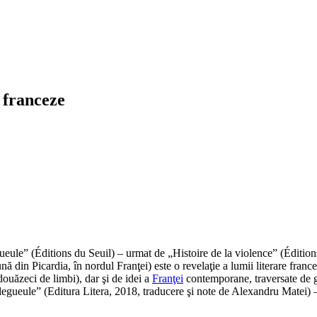
i franceze
ule” (Éditions du Seuil) – urmat de „Histoire de la violence” (Édition
 din Picardia, în nordul Franţei) este o revelaţie a lumii literare france
 douăzeci de limbi), dar şi de idei a
Franţei
contemporane, traversate de gra
legueule” (Editura Litera, 2018, traducere şi note de Alexandru Matei) –