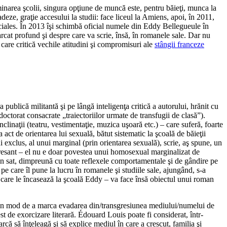
minarea şcolii, singura opţiune de muncă este, pentru băieţi, munca la
adeze, graţie accesului la studii: face liceul la Amiens, apoi, în 2011,
ociales. În 2013 îşi schimbă oficial numele din Eddy Bellegueule în
arcat profund şi despre care va scrie, însă, în romanele sale. Dar nu
care critică vechile atitudini şi compromisuri ale
stângii franceze
publică militantă şi pe lângă inteligenţa critică a autorului, hrănit cu
octorat consacrate „traiectoriilor urmate de transfugii de clasă”).
clinaţii (teatru, vestimentaţie, muzica uşoară etc.) – care suferă, foarte
act de orientarea lui sexuală, bătut sistematic la şcoală de băieţii
 exclus, al unui marginal (prin orientarea sexuală), scrie, aş spune, un
nteresant – el nu e doar povestea unui homosexual marginalizat de
r din sat, dimpreună cu toate reflexele comportamentale şi de gândire pe
t pe care îl pune la lucru în romanele şi studiile sale, ajungând, s-a
pe care le încasează la şcoală Eddy – va face însă obiectul unui roman
 un mod de a marca evadarea din/transgresiunea mediului/numelui de
est de exorcizare literară. Édouard Louis poate fi considerat, într-
arcă să înţeleagă şi să explice mediul în care a crescut, familia şi