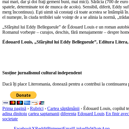
mai mari, dar şi doi fraţi gemeni buni, mai mici). Sărăcia (700 de euro
spatele, determinate tot de munca de acolo). Sensibil, diferit, Eddy su
merg încontinuu). Eşti uimit să constaţi că toate acestea se întâmplă în
el numeşte, în ciuda teribilei sale voinţe de a se alinia la normă, „trăd
„Sfârşitul lui Eddy Bellegueule” de Édouard Louis e un roman autobiogra
Romanul vorbeşte – curajos, deschis, fără menajamente – despre homose
Édouard Louis, „Sfârşitul lui Eddy Bellegueule”, Editura Litera,
Susține jurnalismul cultural independent
Dacă îți place Literomania, donează pentru a contribui la continuarea 
Prima pagină
›
Rubrici
›
Cartea săptămânii
›
Édouard Louis, copilul teri
adina dinitoiu
cartea saptamanii
diferenta
Edouard Louis
En finir ave
societate
Facebook
X
Reddit
Pinterest
Email
LinkedIn
WhatsApp