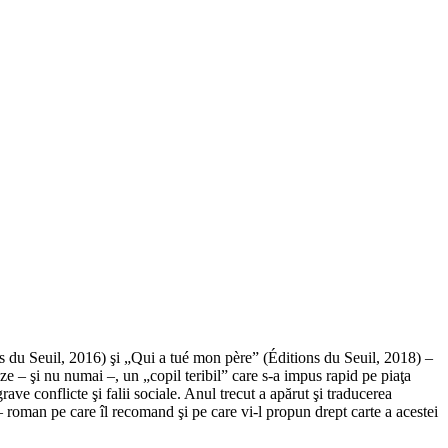
s du Seuil, 2016) şi „Qui a tué mon père” (Éditions du Seuil, 2018) –
ze – şi nu numai –, un „copil teribil” care s-a impus rapid pe piaţa
ve conflicte şi falii sociale. Anul trecut a apărut şi traducerea
 roman pe care îl recomand şi pe care vi-l propun drept carte a acestei