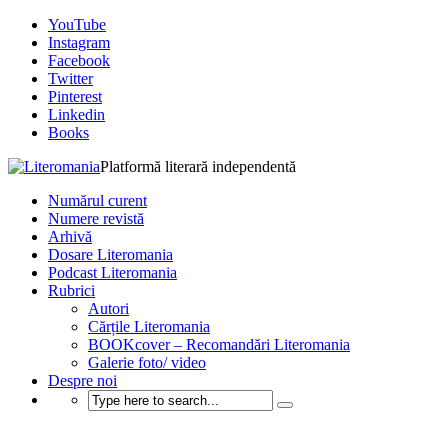
YouTube
Instagram
Facebook
Twitter
Pinterest
Linkedin
Books
Platformă literară independentă
Numărul curent
Numere revistă
Arhivă
Dosare Literomania
Podcast Literomania
Rubrici
Autori
Cărțile Literomania
BOOKcover – Recomandări Literomania
Galerie foto/ video
Despre noi