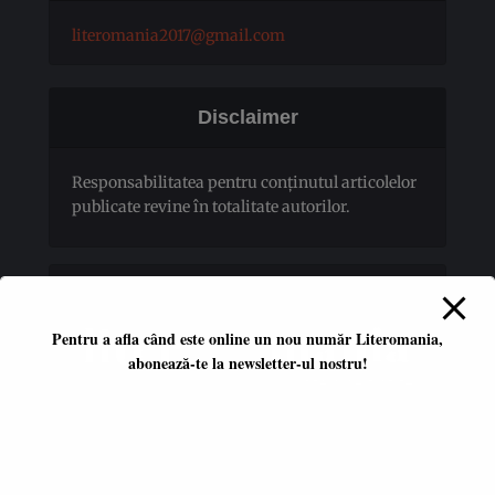
literomania2017@gmail.com
Disclaimer
Responsabilitatea pentru conţinutul articolelor
publicate revine în totalitate autorilor.
Pentru a afla când este online un nou număr Literomania,
abonează-te la newsletter-ul nostru!
Platformă literară independentă
ISSN 2668-7402
ISSN-L 2668-7402