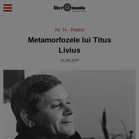
modal-check
Nr. 34
Poezie
•
Metamorfozele lui Titus
Livius
24.08.2017