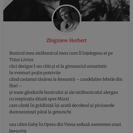
Zbigniew Herbert
Bunicul meu străbunicul meu cum îl înțelegeau ei pe
Titus Livius
căci desigur l-au citit și ei la gimnaziul umanistic
în vremuri puțin potrivite
când castanul răsărea la fereastră – candelabre febrile din
flori –
și toate gândurile bunicului și ale străbunicului alergau
cu respirația tăiată spre Mizzi
care cântă în grădiniță își arată decolteul și picioarele
dumnezeiești până la genunchi
sau către Gaby în Opera din Viena sedusă asemenea unui
heruvim