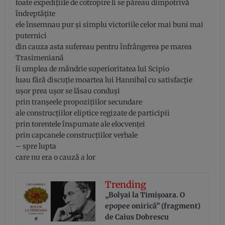
toate expedițiile de cotropire li se păreau dimpotrivă
îndreptățite
ele însemnau pur și simplu victoriile celor mai buni mai
puternici
din cauza asta sufereau pentru înfrângerea pe marea
Trasimeniană
îi umplea de mândrie superioritatea lui Scipio
luau fără discuție moartea lui Hannibal cu satisfacție
ușor prea ușor se lăsau conduși
prin tranșeele propozițiilor secundare
ale construcțiilor eliptice regizate de participii
prin torentele înspumate ale elocvenței
prin capcanele construcțiilor verbale
– spre lupta
care nu era o cauză a lor
Trending
„Bolyai la Timișoara. O
epopee onirică” (fragment)
de Caius Dobrescu