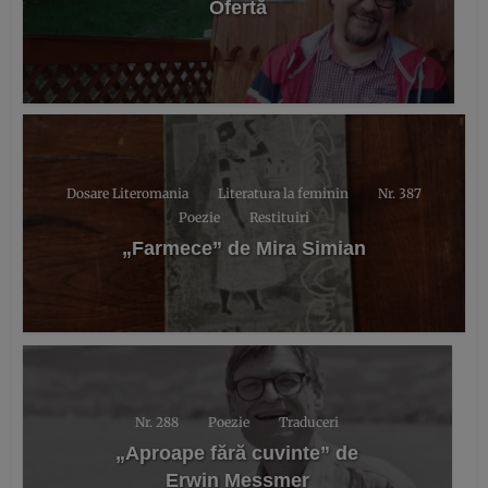
Ofertă
Dosare Literomania
Literatura la feminin
Nr. 387
Poezie
Restituiri
„Farmece” de Mira Simian
Nr. 288
Poezie
Traduceri
„Aproape fără cuvinte” de
Erwin Messmer