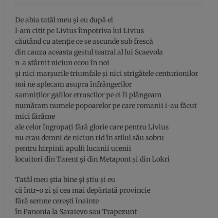
De abia tatăl meu și eu după el
l-am citit pe Livius împotriva lui Livius
căutând cu atenție ce se ascunde sub frescă
din cauza aceasta gestul teatral al lui Scaevola
n-a stârnit niciun ecou în noi
și nici marșurile triumfale și nici strigătele centurionilor
noi ne aplecam asupra înfrângerilor
samniților galilor etruscilor pe ei îi plângeam
număram numele popoarelor pe care romanii i-au făcut
mici fărâme
ale celor îngropați fără glorie care pentru Livius
nu erau demni de niciun rid în stilul său sobru
pentru hirpinii apulii lucanii ucenii
locuitori din Tarent și din Metapont și din Lokri
Tatăl meu știa bine și știu și eu
că într-o zi și cea mai depărtată provincie
fără semne cerești înainte
în Panonia la Saraievo sau Trapezunt