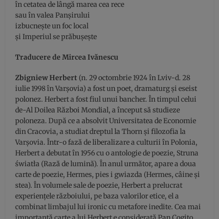
în cetatea de lângă marea cea rece
sau în valea Panșirului
izbucnește un foc local
și Imperiul se prăbușește
Traducere de Mircea Ivănescu
Zbigniew Herbert
(n. 29 octombrie 1924 în Lviv-d. 28
iulie 1998 în Varșovia) a fost un poet, dramaturg și eseist
polonez. Herbert a fost fiul unui bancher. În timpul celui
de-Al Doilea Război Mondial, a început să studieze
poloneza. După ce a absolvit Universitatea de Economie
din Cracovia, a studiat dreptul la Thorn și filozofia la
Varșovia. Într-o fază de liberalizare a culturii în Polonia,
Herbert a debutat în 1956 cu o antologie de poezie, Struna
światła (Rază de lumină). În anul următor, apare a doua
carte de poezie, Hermes, pies i gwiazda (Hermes, câine și
stea). În volumele sale de poezie, Herbert a prelucrat
experiențele războiului, pe baza valorilor etice, el a
combinat limbajul lui ironic cu metafore inedite. Cea mai
importantă carte a lui Herbert e considerată Pan Cogito