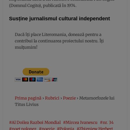
(Domnul Cogito), publicată în 1974.
Susține jurnalismul cultural independent
Dacă îți place Literomania, donează pentru a
contribui la continuarea proiectului nostru. Îți
mulțumim!
Prima pagină
›
Rubrici
›
Poezie
›
Metamorfozele lui
Titus Livius
Al Doilea Razboi Mondial
Mircea Ivanescu
nr. 34
poet polonez
poezie
Polonia
Zbigniew Herbert