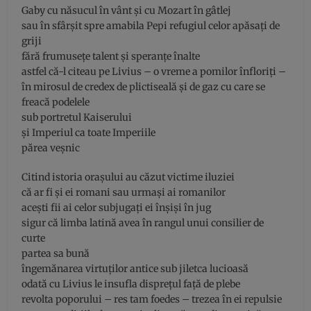
Gaby cu năsucul în vânt și cu Mozart în gâtlej
sau în sfârșit spre amabila Pepi refugiul celor apăsați de
griji
fără frumusețe talent și speranțe înalte
astfel că-l citeau pe Livius – o vreme a pomilor înfloriți –
în mirosul de credex de plictiseală și de gaz cu care se
freacă podelele
sub portretul Kaiserului
și Imperiul ca toate Imperiile
părea veșnic
Citind istoria orașului au căzut victime iluziei
că ar fi și ei romani sau urmași ai romanilor
acești fii ai celor subjugați ei înșiși în jug
sigur că limba latină avea în rangul unui consilier de
curte
partea sa bună
îngemănarea virtuților antice sub jiletca lucioasă
odată cu Livius le insufla disprețul față de plebe
revolta poporului – res tam foedes – trezea în ei repulsie