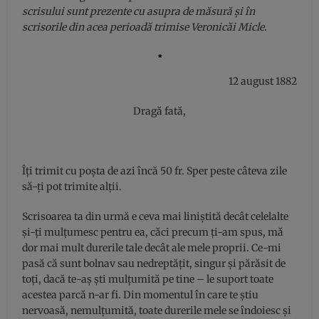
scrisului sunt prezente cu asupra de măsură și în
scrisorile din acea perioadă trimise Veronicăi Micle.
*
12 august 1882
Dragă fată,
Îți trimit cu poșta de azi încă 50 fr. Sper peste câteva zile
să-ți pot trimite alții.
Scrisoarea ta din urmă e ceva mai liniștită decât celelalte
și-ți mulțumesc pentru ea, căci precum ți-am spus, mă
dor mai mult durerile tale decât ale mele proprii. Ce-mi
pasă că sunt bolnav sau nedreptățit, singur și părăsit de
toți, dacă te-aș ști mulțumită pe tine – le suport toate
acestea parcă n-ar fi. Din momentul în care te știu
nervoasă, nemulțumită, toate durerile mele se îndoiesc și