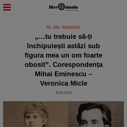
modal-check
Nr. 186
Restituiri
•
„…tu trebuie să-ți
închipuiești astăzi sub
figura mea un om foarte
obosit”. Corespondența
Mihai Eminescu –
Veronica Micle
15.01.2021