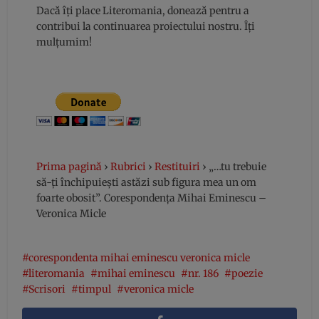
Dacă îți place Literomania, donează pentru a
contribui la continuarea proiectului nostru. Îți
mulțumim!
Prima pagină
›
Rubrici
›
Restituiri
›
„…tu trebuie
să-ți închipuiești astăzi sub figura mea un om
foarte obosit”. Corespondența Mihai Eminescu –
Veronica Micle
corespondenta mihai eminescu veronica micle
literomania
mihai eminescu
nr. 186
poezie
Scrisori
timpul
veronica micle