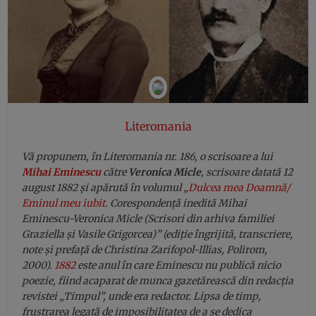
Literomania
Vă propunem, în Literomania nr. 186, o scrisoare a lui
Mihai Eminescu
către
Veronica Micle
, scrisoare datată 12
august 1882 și apărută în volumul „
Dulcea mea Doamnă/
Eminul meu iubit
. Corespondență inedită Mihai
Eminescu-Veronica Micle (Scrisori din arhiva familiei
Graziella și Vasile Grigorcea)” (ediție îngrijită, transcriere,
note și prefață de Christina Zarifopol-Illias, Polirom,
2000).
1882
este anul în care Eminescu nu publică nicio
poezie, fiind acaparat de munca gazetărească din redacția
revistei „Timpul”, unde era redactor. Lipsa de timp,
frustrarea legată de imposibilitatea de a se dedica