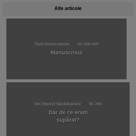
Alte articole
Flash fiction stories
Nr. 408-409
Manuscrisul
Din Ţinutul Năzdrăvanilor
Nr. 200
Dar de ce eram
supărat?