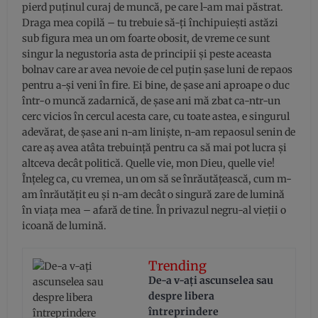
pierd puținul curaj de muncă, pe care l-am mai păstrat.
Draga mea copilă – tu trebuie să-ți închipuiești astăzi
sub figura mea un om foarte obosit, de vreme ce sunt
singur la negustoria asta de principii și peste aceasta
bolnav care ar avea nevoie de cel puțin șase luni de repaos
pentru a-și veni în fire. Ei bine, de șase ani aproape o duc
într-o muncă zadarnică, de șase ani mă zbat ca-ntr-un
cerc vicios în cercul acesta care, cu toate astea, e singurul
adevărat, de șase ani n-am liniște, n-am repaosul senin de
care aș avea atâta trebuință pentru ca să mai pot lucra și
altceva decât politică. Quelle vie, mon Dieu, quelle vie!
Înțeleg ca, cu vremea, un om să se înrăutățească, cum m-
am înrăutățit eu și n-am decât o singură zare de lumină
în viața mea – afară de tine. În privazul negru-al vieții o
icoană de lumină.
Trending
De-a v-aţi ascunselea sau
despre libera
întreprindere