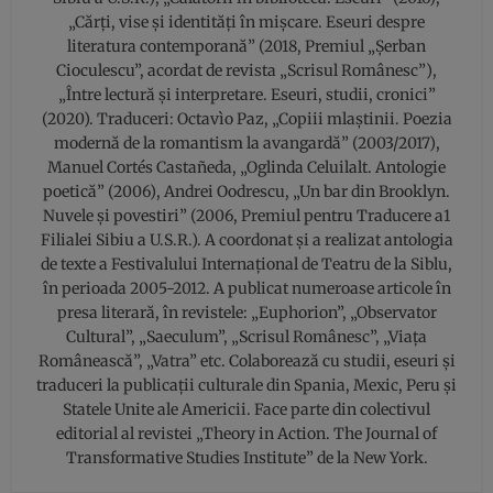
„Cărți, vise și identități în mișcare. Eseuri despre
literatura contemporană” (2018, Premiul „Șerban
Cioculescu”, acordat de revista „Scrisul Românesc”),
„Între lectură și interpretare. Eseuri, studii, cronici”
(2020). Traduceri: Octavìo Paz, „Copiii mlaștinii. Poezia
modernă de la romantism la avangardă” (2003/2017),
Manuel Cortés Castañeda, „Oglinda Celuilalt. Antologie
poetică” (2006), Andrei Oodrescu, „Un bar din Brooklyn.
Nuvele şi povestiri” (2006, Premiul pentru Traducere a1
Filialei Sibiu a U.S.R.). A coordonat şi a realizat antologia
de texte a Festivalului Internațional de Teatru de la Siblu,
în perioada 2005-2012. A publicat numeroase articole în
presa literară, în revistele: „Euphorion”, „Observator
Cultural”, „Saeculum”, „Scrisul Românesc”, „Viața
Românească”, „Vatra” etc. Colaborează cu studii, eseuri şi
traduceri la publicații culturale din Spania, Mexic, Peru şi
Statele Unite ale Americii. Face parte din colectivul
editorial al revistei „Theory in Action. The Journal of
Transformative Studies Institute” de la New York.