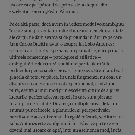
ușoare ca apa” părând desprinse de-a dreptul din
excelentul roman „Pedro Páramo”.
Pe de altă parte, dacă avem în vedere modul voit ambiguu
în care sunt prezentate multe dintre momentele esențiale
ale cărții, ne dăm seama și de profunda înrâurire pe care
Juan Carlos Onetti a avut-o asupra lui Lobo Antunes;
scriitor care, fiind și specialist în psihiatrie, duce până la
ultimele consecințe – patologice și stilistice –
ambiguitățile de natură a sublinia particularitățile
psihicului personajelor pe care le creează. Rezultatul va fi
și acela că totul va părea, în unele fragmente, nu doar un
discurs romanesc accentuat experimental, ci viziune
pură, esență a unui mod prin excelență oniric de a privi
lucrurile, perfect adecvat epocii în care sunt plasate
întâmplările relatate. De aici și multiplicarea, de la un
anumit punct încolo, a planurilor și perspectivelor
narative ale acestui roman. În egală măsură, scriitura lui
Lobo Antunes este configurată, în „Până ce pietrele vor
deveni mai ușoare ca apa”, într-un asemenea mod, încât