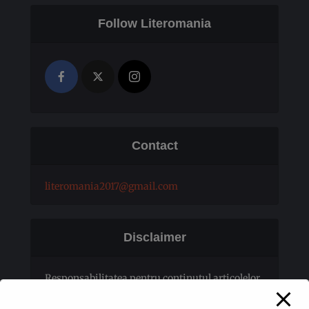
Follow Literomania
Contact
literomania2017@gmail.com
Disclaimer
Responsabilitatea pentru conţinutul articolelor
publicate revine în totalitate autorilor.