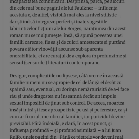
incapacitatea comunicării. Desprinsă, parcă, pe alocuri
din cele mai bune pagini ale lui Faulkner – influența
acestuia e, de altfel, vizibilă mai ales la nivel stilistic –,
dar știind să integreze perfect și toate sugestiile
labirinticelor ficțiuni ale lui Borges, narațiunea din acest
roman nu se mulțumește, însă, să spună povestea unei
familii oarecare, fie ea și de culori amestecate și purtând
povara atâtor vinovății ascunse sub aparenta
onorabilitate, ci are curajul de a explora în profunzime și
sensul (sensurile!) literaturii contemporane.
Desigur, complicațiile nu lipsesc, câtă vreme în această
familie nimeni nu se apropie de cel de lângă el decât cu
spaimă sau, eventual, cu dorința nemărturisită de a-i face
rău și unde dragostea nu înseamnă decât un impuls
sexual imposibil de ținut sub control. De aceea, moartea
însăși intră și iese aproape fizic pe uși și pe ferestre, ca și
cum ar fi un alt membru al familiei, iar paricidul devine
previzibil. Fără îndoială, e clară, în acest punct, și
influența profundă – și profund asimilată – a lui Juan
Rulfo, unele pagini din „Până ce pietrele vor deveni mai