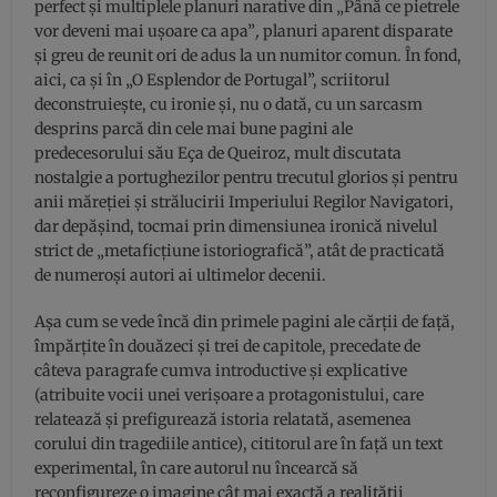
perfect și multiplele planuri narative din „Până ce pietrele
vor deveni mai ușoare ca apa”
,
planuri aparent disparate
și greu de reunit ori de adus la un numitor comun. În fond,
aici, ca și în „O Esplendor de Portugal”, scriitorul
deconstruiește, cu ironie și, nu o dată, cu un sarcasm
desprins parcă din cele mai bune pagini ale
predecesorului său Eça de Queiroz, mult discutata
nostalgie a portughezilor pentru trecutul glorios și pentru
anii măreției și strălucirii Imperiului Regilor Navigatori,
dar depășind, tocmai prin dimensiunea ironică nivelul
strict de „metaficțiune istoriografică”, atât de practicată
de numeroși autori ai ultimelor decenii.
Așa cum se vede încă din primele pagini ale cărții de față,
împărțite în douăzeci și trei de capitole, precedate de
câteva paragrafe cumva introductive și explicative
(atribuite vocii unei verișoare a protagonistului, care
relatează și prefigurează istoria relatată, asemenea
corului din tragediile antice), cititorul are în față un text
experimental, în care autorul nu încearcă să
reconfigureze o imagine cât mai exactă a realității