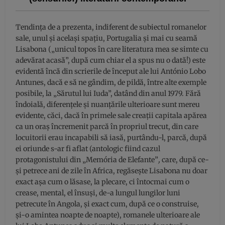
Tendința de a prezenta, indiferent de subiectul romanelor
sale, unul și același spațiu, Portugalia și mai cu seamă
Lisabona („unicul topos în care literatura mea se simte cu
adevărat acasă”, după cum chiar el a spus nu o dată!) este
evidentă încă din scrierile de început ale lui António Lobo
Antunes, dacă e să ne gândim, de pildă, între alte exemple
posibile, la „Sărutul lui Iuda”, datând din anul 1979. Fără
îndoială, diferențele și nuanțările ulterioare sunt mereu
evidente, căci, dacă în primele sale creații capitala apărea
ca un oraș încremenit parcă în propriul trecut, din care
locuitorii erau incapabili să iasă, purtându-l, parcă, după
ei oriunde s-ar fi aflat (antologic fiind cazul
protagonistului din „Memória de Elefante”
,
care, după ce-
și petrece ani de zile în Africa, regăsește Lisabona nu doar
exact așa cum o lăsase, la plecare, ci întocmai cum o
crease, mental, el însuși, de-a lungul lungilor luni
petrecute în Angola, și exact cum, după ce o construise,
și-o amintea noapte de noapte), romanele ulterioare ale