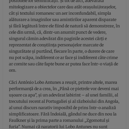
posibilele lor semnificații. Și tot de aici, adevărata
mitologizare a obiectelor care dau atât orașului/orașelor,
cât și textului romanesc un aer inconfundabil, simpla
alăturare a imaginilor sau amintirilor aparent disparate
și fără legătură între ele fiind de natură să demonstreze, în
cele din urmă, că, dintr-un anumit punct de vedere,
singurul cămin adevărat din paginile acestei cărți e
reprezentat de conștiința personajelor marcate de
singurătate și purtând, fiecare în parte, o durere de care
nu pot scăpa, indiferent ce ar face și indiferent câte crime
ar comite sau câte fapte bune ar putea face într-o viață de
om.
Căci António Lobo Antunes a reușit, printre altele, marea
performanță de a crea, în „Până ce pietrele vor deveni mai
ușoare ca apa”, și un adevărat labirint – al unei familii, al
trecutului recent al Portugaliei și al războiului din Angola,
al unui discurs narativ imposibil de prins într-o analiză
simplificatoare. Fără îndoială, gândul ne duce din nou la
Faulkner și la prima parte a romanului „Zgomotul și
furia”. Numai că naratorii lui Lobo Antunes nu sunt