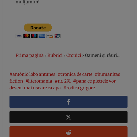
mulțumim!
Prima pagină
›
Rubrici
›
Cronici
›
Oameni și râuri…
antónio lobo antunes
cronica de carte
humanitas
fiction
literomania
nr. 291
pana ce pietrele vor
deveni mai usoare ca apa
rodica grigore