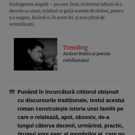
însângerata Angolă – pe care, însă, scriitorul refuză să o
descrie ca atare, evitând cu grijă scenele de război, pentru
a o sugera, făcând-o, în acest fel, și mai plină de
semnificații.
Trending
Andrei Bodiu şi poezia
cotidianului
Punând în încurcătură cititorul obișnuit
cu discursurile tradiționale, textul acestui
roman construiește istoria unei familii pe
care o relatează, apoi, obsesiv, de-a
lungul câtorva decenii, urmărind, practic,
drumul spre eșec al membrilor ei, care nu