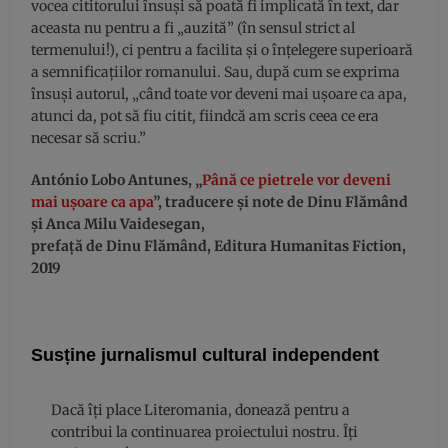
vocea cititorului însuși să poată fi implicată în text, dar
aceasta nu pentru a fi „auzită” (în sensul strict al
termenului!), ci pentru a facilita și o înțelegere superioară
a semnificațiilor romanului. Sau, după cum se exprima
însuși autorul, „când toate vor deveni mai ușoare ca apa,
atunci da, pot să fiu citit, fiindcă am scris ceea ce era
necesar să scriu.”
António Lobo Antunes, „
Până ce pietrele vor deveni
mai ușoare ca apa
”, traducere și note de Dinu Flămând
și Anca Milu Vaidesegan,
prefață de Dinu Flămând, Editura Humanitas Fiction,
2019
Susține jurnalismul cultural independent
Dacă îți place Literomania, donează pentru a
contribui la continuarea proiectului nostru. Îți