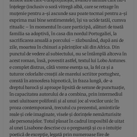
femeie albă care-l disprețuiește, având o familie care nu-l
înțelege (inclusiv o soră vitregă albă, care se retrage în
muțenie pentru a-și ascunde sau poate tocmai pentru a-și
exprima mai bine sentimentele), își va ucide tatăl, cumva
ritualic – în momentul în care participă, alături de toată
familia sa adoptivă, în casa din nordul Portugaliei, la
sacrificarea anuală a porcului – răzbunând, după ani de
zile, moartea în chinuri a părinților săi din Africa. Din
punctul de vedere al subiectului, nu se întâmplă altceva în
acest roman, însă, povestit astfel, textul lui Lobo Antunes
e complet distrus, câtă vreme esența sa, la fel ca și a
tuturor celorlalte creații ale marelui scriitor portughez,
constă în atmosfera hipnotică, în fraza lungă, de-a
dreptul barocă și aproape lipsită de semne de punctuație,
în capacitatea autorului de a combina, prin intermediul
unei uluitoare polifonii și al unui joc al vocilor unic în
proza contemporană, trecutul cu prezentul, amintirile
reale și cele imaginate, visele și dorințele nemărturisite
ale personajelor. Totul plasat în cadrul imposibil de uitat
al unei Lisabone descrise cu o pregnanță și cu o intuiție
poetică de excepție, legată prin numeroase fire de