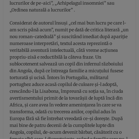
lucrurilor de pe-aici”, „Arhipelagul insomniei” sau
„Ordinea naturală a lucrurilor” .
Considerat de autorul însuși „cel mai bun lucru pe care l-
am scris până acum”, numit pe dată de critica literară „un
nou roman-catedrală” și suscitând imediat după apariție
numeroase interpretări, textul acesta reprezintă o
veritabilă aventură intelectuală, câtă vreme acțiunea
propriu-zisă e reductibilă la câteva fraze. Un
sublocotenent salvează un copil din infernul războiului
din Angola, după ce întreaga familie a micuțului fusese
torturată și ucisă. Întors în Portugalia, militarul
portughez aduce acasă copilul de culoare și-l adoptă,
crescându-l la Lisabona, împreună cu soția sa, în ciuda
avertismentului primit de la tovarășii de luptă încă din
Africa, și care avea în vedere amenințarea în care se va
transforma, odată cu trecerea anilor, copilul adus în
Europa fără să fie întrebat vreodată ce-și dorește. După
mai bine de patru decenii de la cumplitele lupte din
Angola, copilul, de-acum devenit bărbat, căsătorit cu o