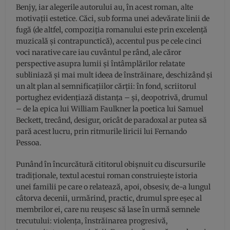
Benjy, iar alegerile autorului au, în acest roman, alte
motivații estetice. Căci, sub forma unei adevărate linii de
fugă (de altfel, compoziția romanului este prin excelență
muzicală și contrapunctică), accentul pus pe cele cinci
voci narative care iau cuvântul pe rând, ale căror
perspective asupra lumii și întâmplărilor relatate
subliniază și mai mult ideea de înstrăinare, deschizând și
un alt plan al semnificațiilor cărții: în fond, scriitorul
portughez evidențiază distanța – și, deopotrivă, drumul
– de la epica lui William Faulkner la poetica lui Samuel
Beckett, trecând, desigur, oricât de paradoxal ar putea să
pară acest lucru, prin ritmurile liricii lui Fernando
Pessoa.
Punând în încurcătură cititorul obișnuit cu discursurile
tradiționale, textul acestui roman construiește istoria
unei familii pe care o relatează, apoi, obsesiv, de-a lungul
câtorva decenii, urmărind, practic, drumul spre eșec al
membrilor ei, care nu reușesc să lase în urmă semnele
trecutului: violența, înstrăinarea progresivă,