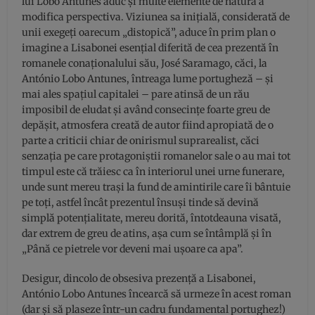
lui Lobo Antunes aduc și multe elemente de natură a
modifica perspectiva. Viziunea sa inițială, considerată de
unii exegeți oarecum „distopică”, aduce în prim plan o
imagine a Lisabonei esențial diferită de cea prezentă în
romanele conaționalului său, José Saramago, căci, la
António Lobo Antunes, întreaga lume portugheză – și
mai ales spațiul capitalei – pare atinsă de un rău
imposibil de eludat și având consecințe foarte greu de
depășit, atmosfera creată de autor fiind apropiată de o
parte a criticii chiar de onirismul suprarealist, căci
senzația pe care protagoniștii romanelor sale o au mai tot
timpul este că trăiesc ca în interiorul unei urne funerare,
unde sunt mereu trași la fund de amintirile care îi bântuie
pe toți, astfel încât prezentul însuși tinde să devină
simplă potențialitate, mereu dorită, întotdeauna visată,
dar extrem de greu de atins, așa cum se întâmplă și în
„Până ce pietrele vor deveni mai ușoare ca apa”.
Desigur, dincolo de obsesiva prezență a Lisabonei,
António Lobo Antunes încearcă să urmeze în acest roman
(dar și să plaseze într-un cadru fundamental portughez!)