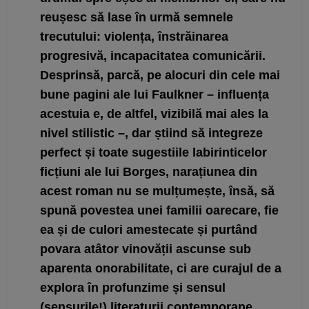
reușesc să lase în urmă semnele
trecutului: violența, înstrăinarea
progresivă, incapacitatea comunicării.
Desprinsă, parcă, pe alocuri din cele mai
bune pagini ale lui Faulkner – influența
acestuia e, de altfel, vizibilă mai ales la
nivel stilistic –, dar știind să integreze
perfect și toate sugestiile labirinticelor
ficțiuni ale lui Borges, narațiunea din
acest roman nu se mulțumește, însă, să
spună povestea unei familii oarecare, fie
ea și de culori amestecate și purtând
povara atâtor vinovății ascunse sub
aparenta onorabilitate, ci are curajul de a
explora în profunzime și sensul
(sensurile!) literaturii contemporane.