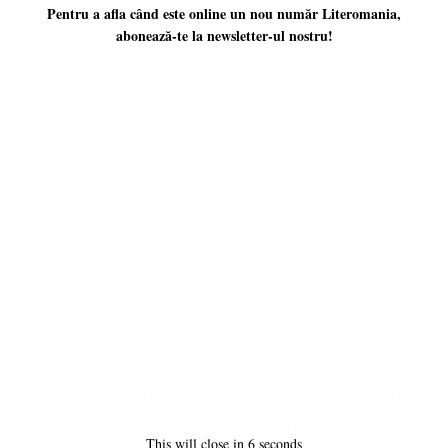
Pentru a afla când este online un nou număr Literomania,
abonează-te la newsletter-ul nostru!
Platformă literară independentă
ISSN 2668-7402
ISSN-L 2668-7402
Editori coordonatori:
Adina Dinițoiu
Raul Popescu
Data apariţiei primului număr:
ianuarie 2017
E-mail:
literomania2017@gmail.com
© 2017-2026 Literomania
Acest site folosește cookie-uri. Continuarea navigării
presupune că ești de acord cu utilizarea cookie-urilor.
Află detalii
Accept
All rights reserved © 2017-2026 Literomania
This will close in
4
seconds