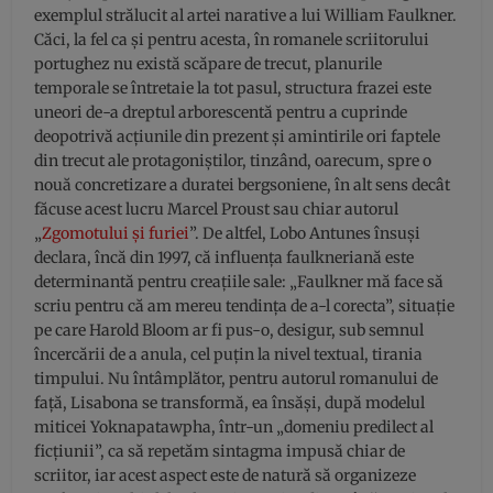
exemplul strălucit al artei narative a lui William Faulkner.
Căci, la fel ca și pentru acesta, în romanele scriitorului
portughez nu există scăpare de trecut, planurile
temporale se întretaie la tot pasul, structura frazei este
uneori de-a dreptul arborescentă pentru a cuprinde
deopotrivă acțiunile din prezent și amintirile ori faptele
din trecut ale protagoniștilor, tinzând, oarecum, spre o
nouă concretizare a duratei bergsoniene, în alt sens decât
făcuse acest lucru Marcel Proust sau chiar autorul
„
Zgomotului și furiei
”. De altfel, Lobo Antunes însuși
declara, încă din 1997, că influența faulkneriană este
determinantă pentru creațiile sale: „Faulkner mă face să
scriu pentru că am mereu tendința de a-l corecta”, situație
pe care Harold Bloom ar fi pus-o, desigur, sub semnul
încercării de a anula, cel puțin la nivel textual, tirania
timpului. Nu întâmplător, pentru autorul romanului de
față, Lisabona se transformă, ea însăși, după modelul
miticei Yoknapatawpha, într-un „domeniu predilect al
ficțiunii”, ca să repetăm sintagma impusă chiar de
scriitor, iar acest aspect este de natură să organizeze