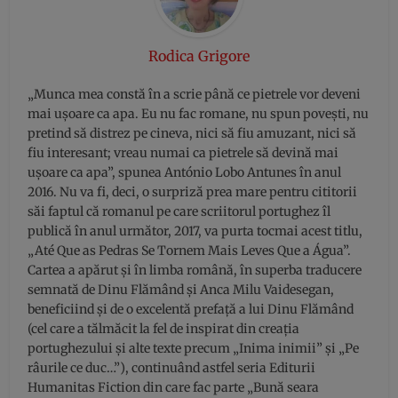
Rodica Grigore
„Munca mea constă în a scrie până ce pietrele vor deveni
mai ușoare ca apa. Eu nu fac romane, nu spun povești, nu
pretind să distrez pe cineva, nici să fiu amuzant, nici să
fiu interesant; vreau numai ca pietrele să devină mai
ușoare ca apa”, spunea António Lobo Antunes în anul
2016. Nu va fi, deci, o surpriză prea mare pentru cititorii
săi faptul că romanul pe care scriitorul portughez îl
publică în anul următor, 2017, va purta tocmai acest titlu,
„Até Que as Pedras Se Tornem Mais Leves Que a Água”.
Cartea a apărut și în limba română, în superba traducere
semnată de Dinu Flămând și Anca Milu Vaidesegan,
beneficiind și de o excelentă prefață a lui Dinu Flămând
(cel care a tălmăcit la fel de inspirat din creația
portughezului și alte texte precum „Inima inimii” și „Pe
râurile ce duc…”), continuând astfel seria Editurii
Humanitas Fiction din care fac parte „Bună seara