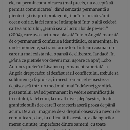
ele, nu permit comunicarea (mai precis, nu acceptă să
permită comunicarea), dând senzația permanentă a
pierderii și risipirii protagoniștilor într-un adevărat
ocean oniric, la fel cum se întâmpla și într-o altă celebră
carte a autorului, „Bună seara lucrurilor de pe-aici”
(2004), care avea acțiunea plasată într-o Angolă marcată
de o permanentă confuzie a identităților, ce amenința, în
unele momente, să transforme totul într-un coșmar din
care nu mai exista nici o șansă de eliberare. Iar dacă, în
„Până ce pietrele vor deveni mai ușoare ca apa”, Lobo
Antunes preferă o Lisabona permanent raportată la
Angola drept cadru al desfășurării conflictului, trebuie să
subliniem și faptul că, în acest roman, el reușește să
depășească într-un mod mult mai îndrăzneț granițele
prezentului, având permanent în vedere semnificațiile
trecutului, la fel cum, la un alt nivel, depășește și toate
granițele stilistice care îi caracterizaseră proza de până
acum. De aici, imaginea de-a dreptul obsesivă a nevoii de
comunicare, dar și a dificultății acesteia, a dialogurilor
mereu ciuntite, imperfecte dintre oameni, cu toate