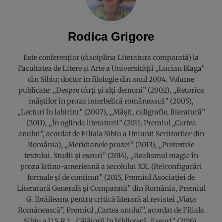
Rodica Grigore
Este conferențiar (disciplina Literatura comparată) la
Facultatea de Litere și Arte a Universității „Lucian Blaga”
din Sibiu; doctor în filologie din anul 2004. Volume
publícate: „Despre cărți și alți demoni” (2002), „Retorica
măştilor în proza interbelică românească” (2005),
„Lecturi în labirint” (2007), „Măşti, caligrafie, literatură”
(2011), „În oglinda literaturii” (2011, Premiul „Cartea
anului”, acordat de Filiala Sibiu a Uniunii Scriitorilor din
România), „Meridianele prozei” (2013), „Pretextele
textului. Studii și eseuri” (2014), „Realismul magic în
proza latino-amerieană a secolului XX. (Re)configurări
formale şí de conținut” (2015, Premiul Asociației de
Literatură Generală și Comparată” din România, Premiul
G. Ibrăileanu pentru critică literară al revistei „Viața
Românească”, Premiul „Cartea anuluì”, acordat de Filiala
Sibiu a U.S.R.), „Călătorii în bibliotecă. Eseuri” (2016),