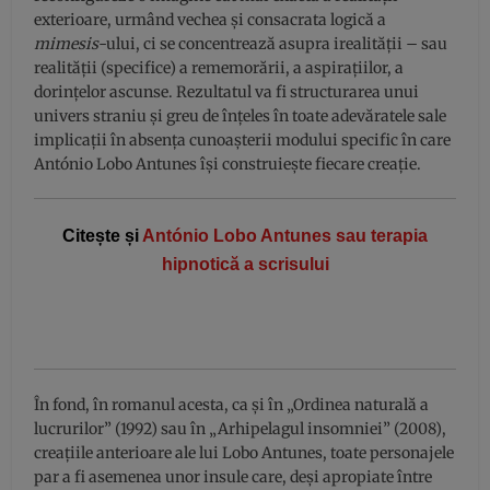
exterioare, urmând vechea și consacrata logică a
mimesis
-ului, ci se concentrează asupra irealității – sau
realității (specifice) a rememorării, a aspirațiilor, a
dorințelor ascunse. Rezultatul va fi structurarea unui
univers straniu și greu de înțeles în toate adevăratele sale
implicații în absența cunoașterii modului specific în care
António Lobo Antunes își construiește fiecare creație.
Citește și
António Lobo Antunes sau terapia
hipnotică a scrisului
În fond, în romanul acesta, ca și în „Ordinea naturală a
lucrurilor” (1992) sau în „Arhipelagul insomniei” (2008),
creațiile anterioare ale lui Lobo Antunes, toate personajele
par a fi asemenea unor insule care, deși apropiate între