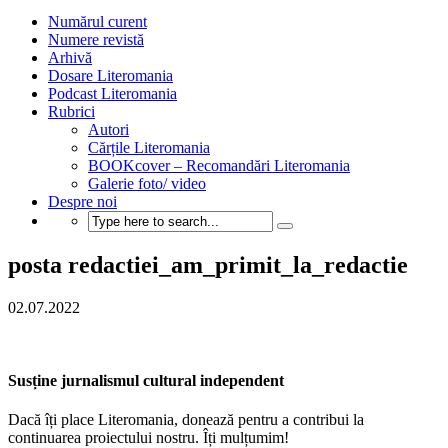
Numărul curent
Numere revistă
Arhivă
Dosare Literomania
Podcast Literomania
Rubrici
Autori
Cărțile Literomania
BOOKcover – Recomandări Literomania
Galerie foto/ video
Despre noi
posta redactiei_am_primit_la_redactie
02.07.2022
Susține jurnalismul cultural independent
Dacă îți place Literomania, donează pentru a contribui la
continuarea proiectului nostru. Îți mulțumim!