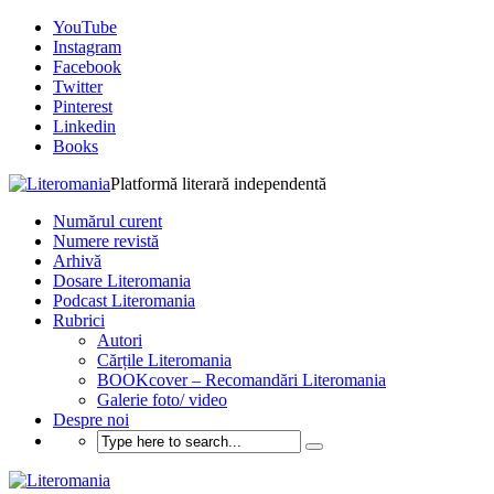
YouTube
Instagram
Facebook
Twitter
Pinterest
Linkedin
Books
Platformă literară independentă
Numărul curent
Numere revistă
Arhivă
Dosare Literomania
Podcast Literomania
Rubrici
Autori
Cărțile Literomania
BOOKcover – Recomandări Literomania
Galerie foto/ video
Despre noi