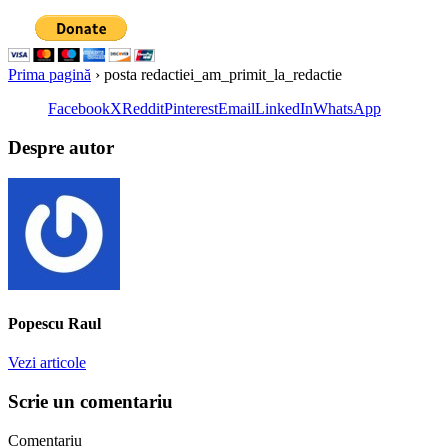
Prima pagină
›
posta redactiei_am_primit_la_redactie
Facebook
X
Reddit
Pinterest
Email
LinkedIn
WhatsApp
Despre autor
Popescu Raul
Vezi articole
Scrie un comentariu
Comentariu