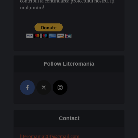
contribui la continuarea proiectului nostru. Îți
mulțumim!
Follow Literomania
Contact
literomania2017@gmail.com