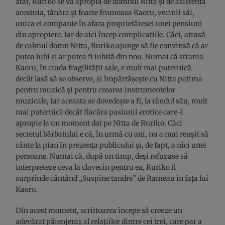
atât, Ruriko se va apropia de domnul Nitta și de asistenta
acestuia, tânăra și foarte frumoasa Kaoru, vecinii săi,
unica ei companie în afara proprietăresei unei pensiuni
din apropiere. Iar de aici încep complicațiile. Căci, atrasă
de calmul domn Nitta, Ruriko ajunge să fie convinsă că ar
putea iubi și ar putea fi iubită din nou. Numai că strania
Kaoru, în ciuda fragilității sale, e mult mai puternică
decât lasă să se observe, și împărtășește cu Nitta patima
pentru muzică și pentru crearea instrumentelor
muzicale, iar aceasta se dovedește a fi, la rândul său, mult
mai puternică decât flacăra pasiunii erotice care-l
apropie la un moment dat pe Nitta de Ruriko. Căci
secretul bărbatului e că, în urmă cu ani, nu a mai reușit să
cânte la pian în prezența publicului și, de fapt, a nici unei
persoane. Numai că, după un timp, deși refuzase să
interpreteze ceva la clavecin pentru ea, Ruriko îl
surprinde cântând „Suspine tandre” de Rameau în fața lui
Kaoru.
Din acest moment, scriitoarea începe să creeze un
adevărat păienjeniș al relațiilor dintre cei trei, care par a