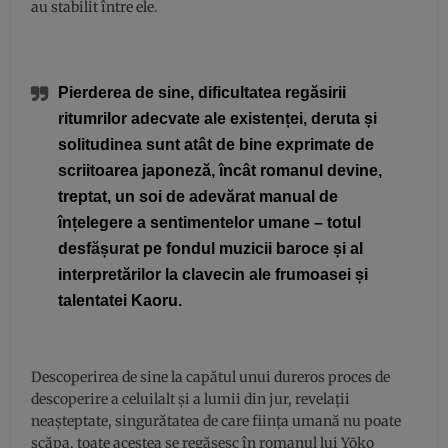
au stabilit între ele.
Pierderea de sine, dificultatea regăsirii
ritumrilor adecvate ale existenței, deruta și
solitudinea sunt atât de bine exprimate de
scriitoarea japoneză, încât romanul devine,
treptat, un soi de adevărat manual de
înțelegere a sentimentelor umane – totul
desfășurat pe fondul muzicii baroce și al
interpretărilor la clavecin ale frumoasei și
talentatei Kaoru.
Descoperirea de sine la capătul unui dureros proces de
descoperire a celuilalt și a lumii din jur, revelații
neașteptate, singurătatea de care ființa umană nu poate
scăpa, toate acestea se regăsesc în romanul lui Yōko