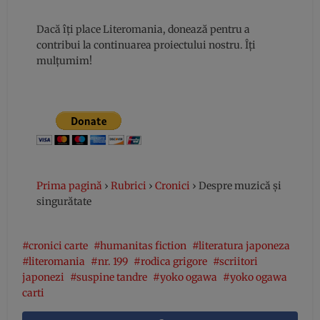
Dacă îți place Literomania, donează pentru a
contribui la continuarea proiectului nostru. Îți
mulțumim!
Prima pagină
›
Rubrici
›
Cronici
›
Despre muzică și
singurătate
cronici carte
humanitas fiction
literatura japoneza
literomania
nr. 199
rodica grigore
scriitori
japonezi
suspine tandre
yoko ogawa
yoko ogawa
carti