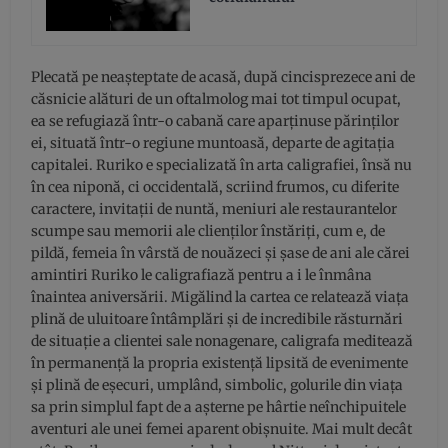
Plecată pe neașteptate de acasă, după cincisprezece ani de
căsnicie alături de un oftalmolog mai tot timpul ocupat,
ea se refugiază într-o cabană care aparținuse părinților
ei, situată într-o regiune muntoasă, departe de agitația
capitalei. Ruriko e specializată în arta caligrafiei, însă nu
în cea niponă, ci occidentală, scriind frumos, cu diferite
caractere, invitații de nuntă, meniuri ale restaurantelor
scumpe sau memorii ale clienților înstăriți, cum e, de
pildă, femeia în vârstă de nouăzeci și șase de ani ale cărei
amintiri Ruriko le caligrafiază pentru a i le înmâna
înaintea aniversării. Migălind la cartea ce relatează viața
plină de uluitoare întâmplări și de incredibile răsturnări
de situație a clientei sale nonagenare, caligrafa meditează
în permanență la propria existență lipsită de evenimente
și plină de eșecuri, umplând, simbolic, golurile din viața
sa prin simplul fapt de a așterne pe hârtie neînchipuitele
aventuri ale unei femei aparent obișnuite. Mai mult decât