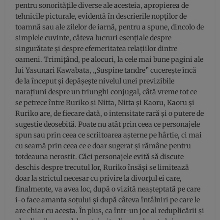
pentru sonoritățile diverse ale acesteia, apropierea de
tehnicile picturale, evidentă în descrierile nopților de
toamnă sau ale zilelor de iarnă, pentru a spune, dincolo de
simplele cuvinte, câteva lucruri esențiale despre
singurătate și despre efemeritatea relațiilor dintre
oameni. Trimițând, pe alocuri, la cele mai bune pagini ale
lui Yasunari Kawabata, „Suspine tandre” cucerește încă
de la început și depășește nivelul unei previzibile
narațiuni despre un triunghi conjugal, câtă vreme tot ce
se petrece între Ruriko și Nitta, Nitta și Kaoru, Kaoru și
Ruriko are, de fiecare dată, o intensitate rară și o putere de
sugestie deosebită. Poate nu atât prin ceea ce personajele
spun sau prin ceea ce scriitoarea așterne pe hârtie, ci mai
cu seamă prin ceea ce e doar sugerat și rămâne pentru
totdeauna nerostit. Căci personajele evită să discute
deschis despre trecutul lor, Ruriko însăși se limitează
doar la strictul necesar cu privire la divorțul ei care,
finalmente, va avea loc, după o vizită neașteptată pe care
i-o face amanta soțului și după câteva întâlniri pe care le
are chiar cu acesta. În plus, ca într-un joc al reduplicării și