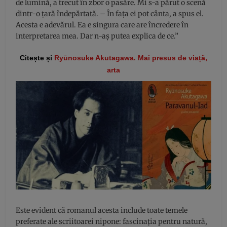
de lumină, a trecut în zbor o pasăre. Mi s-a părut o scenă
dintr-o țară îndepărtată. – În fața ei pot cânta, a spus el.
Acesta e adevărul. Ea e singura care are încredere în
interpretarea mea. Dar n-aș putea explica de ce.”
Citește și
Ryūnosuke Akutagawa. Mai presus de viață,
arta
Este evident că romanul acesta include toate temele
preferate ale scriitoarei nipone: fascinația pentru natură,