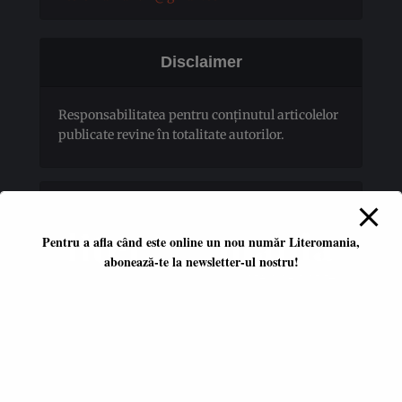
Disclaimer
Responsabilitatea pentru conţinutul articolelor
publicate revine în totalitate autorilor.
Pentru a afla când este online un nou număr Literomania,
abonează-te la newsletter-ul nostru!
Platformă literară independentă
ISSN 2668-7402
ISSN-L 2668-7402
Editori coordonatori:
Adina Dinițoiu