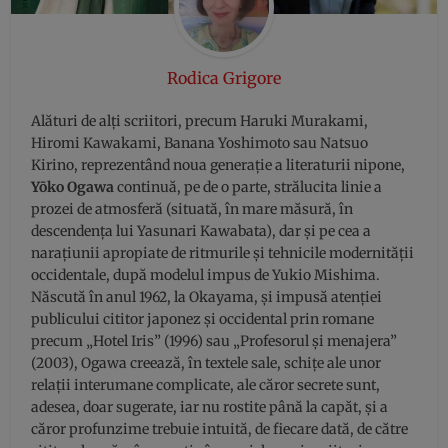
Rodica Grigore
Alături de alți scriitori, precum Haruki Murakami,
Hiromi Kawakami, Banana Yoshimoto sau Natsuo
Kirino, reprezentând noua generație a literaturii nipone,
Yōko Ogawa
continuă, pe de o parte, strălucita linie a
prozei de atmosferă (situată, în mare măsură, în
descendența lui Yasunari Kawabata), dar și pe cea a
narațiunii apropiate de ritmurile și tehnicile modernității
occidentale, după modelul impus de Yukio Mishima.
Născută în anul 1962, la Okayama, și impusă atenției
publicului cititor japonez și occidental prin romane
precum „Hotel Iris” (1996) sau „Profesorul și menajera”
(2003), Ogawa creează, în textele sale, schițe ale unor
relații interumane complicate, ale căror secrete sunt,
adesea, doar sugerate, iar nu rostite până la capăt, și a
căror profunzime trebuie intuită, de fiecare dată, de către