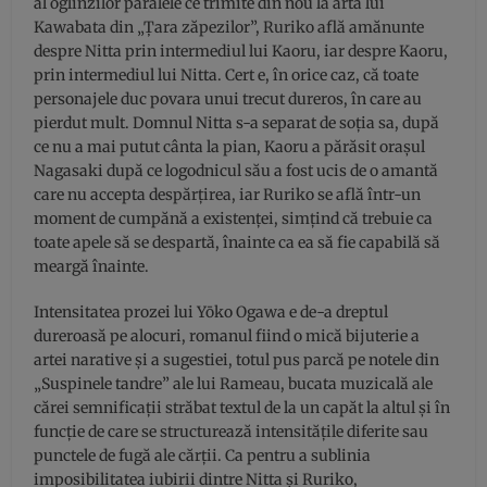
al oglinzilor paralele ce trimite din nou la arta lui
Kawabata din „Țara zăpezilor”, Ruriko află amănunte
despre Nitta prin intermediul lui Kaoru, iar despre Kaoru,
prin intermediul lui Nitta. Cert e, în orice caz, că toate
personajele duc povara unui trecut dureros, în care au
pierdut mult. Domnul Nitta s-a separat de soția sa, după
ce nu a mai putut cânta la pian, Kaoru a părăsit orașul
Nagasaki după ce logodnicul său a fost ucis de o amantă
care nu accepta despărțirea, iar Ruriko se află într-un
moment de cumpănă a existenței, simțind că trebuie ca
toate apele să se despartă, înainte ca ea să fie capabilă să
meargă înainte.
Intensitatea prozei lui Yōko Ogawa e de-a dreptul
dureroasă pe alocuri, romanul fiind o mică bijuterie a
artei narative și a sugestiei, totul pus parcă pe notele din
„Suspinele tandre” ale lui Rameau, bucata muzicală ale
cărei semnificații străbat textul de la un capăt la altul și în
funcție de care se structurează intensitățile diferite sau
punctele de fugă ale cărții. Ca pentru a sublinia
imposibilitatea iubirii dintre Nitta și Ruriko,