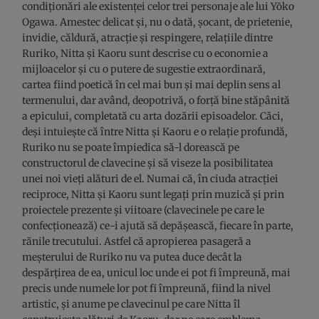
condiționări ale existenței celor trei personaje ale lui Yōko
Ogawa. Amestec delicat și, nu o dată, șocant, de prietenie,
invidie, căldură, atracție și respingere, relațiile dintre
Ruriko, Nitta și Kaoru sunt descrise cu o economie a
mijloacelor și cu o putere de sugestie extraordinară,
cartea fiind poetică în cel mai bun și mai deplin sens al
termenului, dar având, deopotrivă, o forță bine stăpânită
a epicului, completată cu arta dozării episoadelor. Căci,
deși intuiește că între Nitta și Kaoru e o relație profundă,
Ruriko nu se poate împiedica să-l dorească pe
constructorul de clavecine și să viseze la posibilitatea
unei noi vieți alături de el. Numai că, în ciuda atracției
reciproce, Nitta și Kaoru sunt legați prin muzică și prin
proiectele prezente și viitoare (clavecinele pe care le
confecționează) ce-i ajută să depășească, fiecare în parte,
rănile trecutului. Astfel că apropierea pasageră a
meșterului de Ruriko nu va putea duce decât la
despărțirea de ea, unicul loc unde ei pot fi împreună, mai
precis unde numele lor pot fi împreună, fiind la nivel
artistic, și anume pe clavecinul pe care Nitta îl