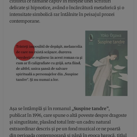
cititorul ce rămâne captiv în mrejele unei scriituri
delicate și hipnotice, având o încărcătură metaforică și o
intensitate simbolică rar întâlnite în peisajul prozei
contemporane.
Așa se întâmplă și în romanul
„Suspine tandre”
,
publicat în 1996, care spune o altă poveste despre dragoste
și singurătate, plasând totul într-un cadru natural
extraordinar descris și pe un fond muzical ce ne poartă
din perioada contemporană și până în epoca barocă, titlul