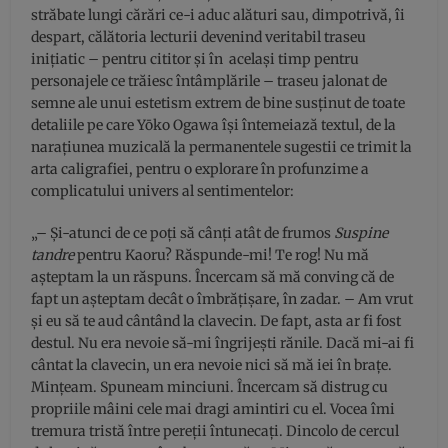
străbate lungi cărări ce-i aduc alături sau, dimpotrivă, îi
despart, călătoria lecturii devenind veritabil traseu
inițiatic – pentru cititor și în același timp pentru
personajele ce trăiesc întâmplările – traseu jalonat de
semne ale unui estetism extrem de bine susținut de toate
detaliile pe care Yōko Ogawa își întemeiază textul, de la
narațiunea muzicală la permanentele sugestii ce trimit la
arta caligrafiei, pentru o explorare în profunzime a
complicatului univers al sentimentelor:
„– Și-atunci de ce poți să cânți atât de frumos
Suspine
tandre
pentru Kaoru? Răspunde-mi! Te rog! Nu mă
așteptam la un răspuns. Încercam să mă conving că de
fapt un așteptam decât o îmbrățișare, în zadar. – Am vrut
și eu să te aud cântând la clavecin. De fapt, asta ar fi fost
destul. Nu era nevoie să-mi îngrijești rănile. Dacă mi-ai fi
cântat la clavecin, un era nevoie nici să mă iei în brațe.
Mințeam. Spuneam minciuni. Încercam să distrug cu
propriile mâini cele mai dragi amintiri cu el. Vocea îmi
tremura tristă între pereții întunecați. Dincolo de cercul