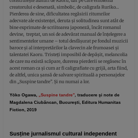
construiește alături de Kaoru, dar pe care emblema
creatorului e desenată, simbolic, de caligrafa Ruriko…
Pierderea de sine, dificultatea regăsirii ritumrilor
adecvate ale existenței, deruta și solitudinea sunt atât de
bine exprimate de scriitoarea japoneză, încât romanul
devine, treptat, un soi de adevărat manual de înțelegere a
sentimentelor umane – totul desfășurat pe fondul muzicii
baroce și al interpretărilor la clavecin ale frumoasei și
talentatei Kaoru. Tristeți imposibil de depășit, melancolia
de care nu există scăpare, durerea pierderii se regăsesc în
acest roman ca și cum ar fi caligrafiate cu grijă, arta fiind,
de altfel, unica șansă de salvare spirituală a personajelor
din „Suspine tandre”. Și nu numai a lor.
Yōko Ogawa,
„Suspine tandre”
,
t
raducere şi note de
Magdalena Ciubăncan, Bucureşti, Editura Humanitas
Fiction, 2019
Susține jurnalismul cultural independent