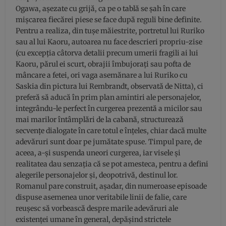
Ogawa, așezate cu grijă, ca pe o tablă se șah în care
mișcarea fiecărei piese se face după reguli bine definite.
Pentru a realiza, din tușe măiestrite, portretul lui Ruriko
sau al lui Kaoru, autoarea nu face descrieri propriu-zise
(cu excepția câtorva detalii precum umerii fragili ai lui
Kaoru, părul ei scurt, obrajii îmbujorați sau pofta de
mâncare a fetei, ori vaga asemănare a lui Ruriko cu
Saskia din pictura lui Rembrandt, observată de Nitta), ci
preferă să aducă în prim plan amintiri ale personajelor,
integrându-le perfect în curgerea prezentă a micilor sau
mai marilor întâmplări de la cabană, structurează
secvențe dialogate în care totul e înțeles, chiar dacă multe
adevăruri sunt doar pe jumătate spuse. Timpul pare, de
aceea, a-și suspenda uneori curgerea, iar visele și
realitatea dau senzația că se pot amesteca, pentru a defini
alegerile personajelor și, deopotrivă, destinul lor.
Romanul pare construit, așadar, din numeroase episoade
dispuse asemenea unor veritabile linii de falie, care
reușesc să vorbească despre marile adevăruri ale
existenței umane în general, depășind strictele