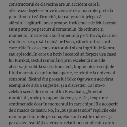
constructorul de clavecine are un accident care îi
afectează degetele, orice încercare de a mai interpreta la
pian fiindu-i zădărnicită, iar caligrafa înțelege că
sfârșitul legăturii lor e aproape. Incidentele de felul acesta
sunt puține pe parcursul romanului (de reținut e și
momentul în care Ruriko îl amenință pe Nitta că, dacă nu
rămâne cu ea, o să-l ucidă pe Dona, câinele orb și surd
care trăia în casa constructorului și era îngrijit de Kaoru,
sau episodul în care un bețiv încearcă să forțeze ușa casei
lui Ruriko), textul rămânând prin excelență unul de
observație subtilă și de atmosferă, fragmentele esențiale
fiind marcate de un limbaj aparte, ce trimite la universul
senzorial, făcând din proza lui Yōko Ogawa un adevărat
exemplu de artă a sugestiei și a discreției. Ca într-o
celebră scenă din romanul lui Kawabata, „Sunetul
muntelui”, unde protagonista reușește să-și exprime
sentimentele doar în momentul în care chipul îi e acoperit
de o mască de teatru Nō, în „Suspine tandre” replicile cele
mai importante ale personajelor sunt rostite indirect și
par a viza realități exterioare relațiilor complicate care s-