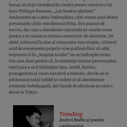
însuși al cărții trimițând la creația pentru clavecin a lui
Jean-Philippe Rameau, „Les tendres plaintes”.
Amănuntul nu e deloc întâmplător, câtă vreme unul dintre
personajele cărții este domnul Nitta, fost pianist de
succes, dar care a abandonat concertele pe marile scene
pentru a se consacra tocmai construirii de clavecine. De
altfel, subiectul în sine al romanului este simplu, cititorul
avid de evenimente propriu-zise putând chiar să aibă
impresia că în „Suspine tandre” nu se întâmplă nimic.
Dar asta doar pentru că, în existența tuturor personajelor,
totul pare a se fi întâmplat deja. Astfel, Ruriko,
protagonista și vocea narativă a textului, decide să-și
părăsească soțul infidel și violent și să abandoneze
existența îmbelșugată, dar lipsită de afecțiune pe care o
ducea la Tokyo.
Trending
Andrei Bodiu şi poezia
cotidianului