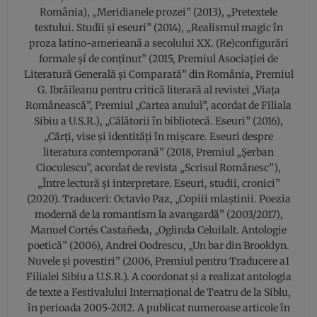
România), „Meridianele prozei” (2013), „Pretextele
textului. Studii și eseuri” (2014), „Realismul magic în
proza latino-amerieană a secolului XX. (Re)configurări
formale şí de conținut” (2015, Premiul Asociației de
Literatură Generală și Comparată” din România, Premiul
G. Ibrăileanu pentru critică literară al revistei „Viața
Românească”, Premiul „Cartea anuluì”, acordat de Filiala
Sibiu a U.S.R.), „Călătorii în bibliotecă. Eseuri” (2016),
„Cărți, vise și identități în mișcare. Eseuri despre
literatura contemporană” (2018, Premiul „Șerban
Cioculescu”, acordat de revista „Scrisul Românesc”),
„Între lectură și interpretare. Eseuri, studii, cronici”
(2020). Traduceri: Octavìo Paz, „Copiii mlaștinii. Poezia
modernă de la romantism la avangardă” (2003/2017),
Manuel Cortés Castañeda, „Oglinda Celuilalt. Antologie
poetică” (2006), Andrei Oodrescu, „Un bar din Brooklyn.
Nuvele şi povestiri” (2006, Premiul pentru Traducere a1
Filialei Sibiu a U.S.R.). A coordonat şi a realizat antologia
de texte a Festivalului Internațional de Teatru de la Siblu,
în perioada 2005-2012. A publicat numeroase articole în