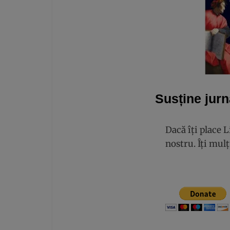
Susține jurn
Dacă îți place 
nostru. Îți mu