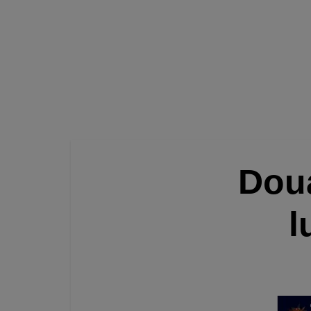
Doua
l