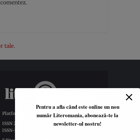
ă comentez.
r tale
.
Pentru a afla când este online un nou
Platformă literară independentă
număr Literomania, abonează-te la
newsletter-ul nostru!
ISSN 2668-7402
ISSN-L 2668-7402