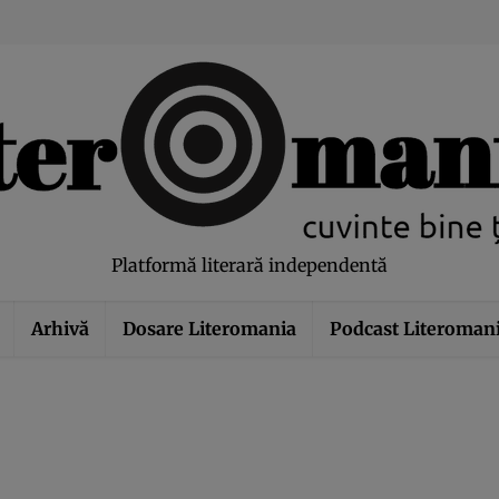
modal-check
Platformă literară independentă
Arhivă
Dosare Literomania
Podcast Literoman