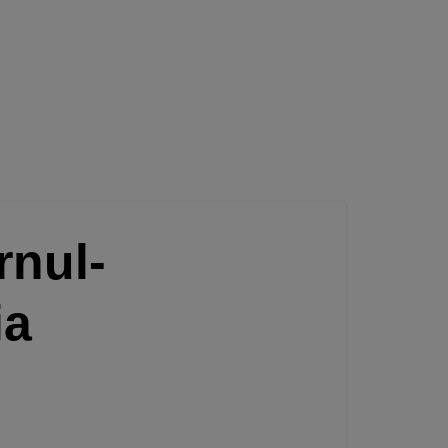
rnul-
ia