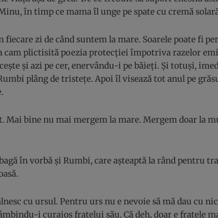
Minu, în timp ce mama îl unge pe spate cu cremă solară
n fiecare zi de când suntem la mare. Soarele poate fi pe
a cam plictisită poezia protecției împotriva razelor em
ește și azi pe cer, enervându-i pe băieți. Și totuși, imed
Rumbi plâng de tristețe. Apoi îl visează tot anul pe gră
.
t. Mai bine nu mai mergem la mare. Mergem doar la m
 bagă în vorbă și Rumbi, care așteaptă la rând pentru t
ioasă.
lnesc cu ursul. Pentru urs nu e nevoie să mă dau cu ni
bindu-i curajos fratelui său. Că deh, doar e fratele ma