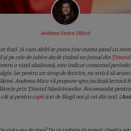
Andreea Stoica (Micu)
 frați. Și cum altfel ar putea ține mama pasul cu avent
 și pe cele de iubire decât ținând un jurnal din
Ținutul
ntru o viață sănătoasă, este indicat consumul periodic
algie. Iar pentru un strop de fericire, nu strică să arun
pilăriei. Andreea Micu vă propune spre jucăușă lectură 
ălătorie prin Ținutul Năzdrăvanilor. Recomandat pentru 
, cât și pentru
copii
(cei de lângă noi și cei din noi). (
And
fie viața așa de grea? De ce trebuie să suport chestia as