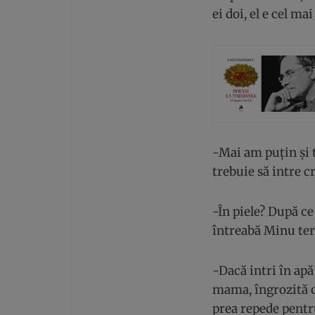
ei doi, el e cel ma
-Mai am puțin și t
trebuie să intre c
-În piele? După ce
întreabă Minu teri
-Dacă intri în apă
mama, îngrozită c
prea repede pentru