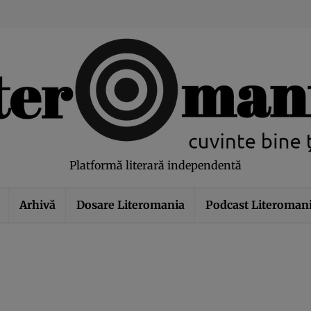
modal-check
Platformă literară independentă
Arhivă
Dosare Literomania
Podcast Literoman