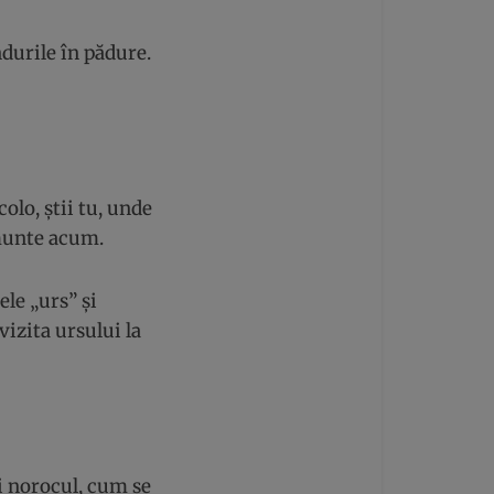
durile în pădure.
olo, știi tu, unde
 munte acum.
le „urs” și
vizita ursului la
ci norocul, cum se