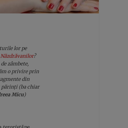
urile lor pe
 Năzdrăvanilor
?
 de zâmbete,
căm o privire prin
fragmente din
părinți (ba chiar
reea Micu
)
ta
teroristă
pe