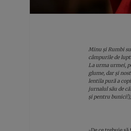
Minu și Rumbi sunt
câmpurile de luptă
La urma urmei, pe
glume, dar și nost
lentila pură a co
jurnalul său de c
și pentru bunici!)
-De ce trebuie să 