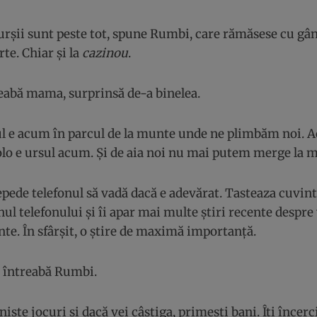
 urșii sunt peste tot, spune Rumbi, care rămăsese cu gân
rte. Chiar și la
cazinou
.
eabă mama, surprinsă de-a binelea.
ul e acum în parcul de la munte unde ne plimbăm noi. Ac
colo e ursul acum. Și de aia noi nu mai putem merge la
ede telefonul să vadă dacă e adevărat. Tasteaza cuvinte
ul telefonului și îi apar mai multe știri recente despre 
te. În sfârșit, o știre de maximă importanță.
? întreabă Rumbi.
niște jocuri și dacă vei câștiga, primești bani. Îți încer