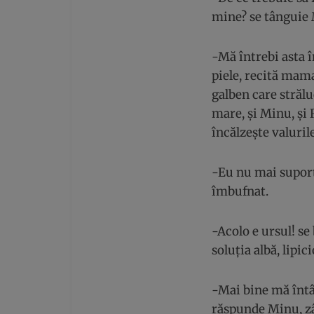
mine? se tânguie 
-Mă întrebi asta î
piele, recită mam
galben care străluc
mare, și Minu, și 
încălzește valurile
-Eu nu mai supor
îmbufnat.
-Acolo e ursul! se
soluția albă, lipic
-Mai bine mă întâ
răspunde Minu, zâm