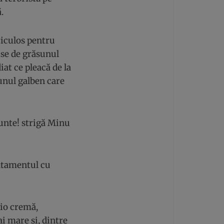
.
riculos pentru
ise de grăsunul
iat ce pleacă de la
sunul galben care
unte! strigă Minu
ratamentul cu
cio cremă,
i mare și, dintre