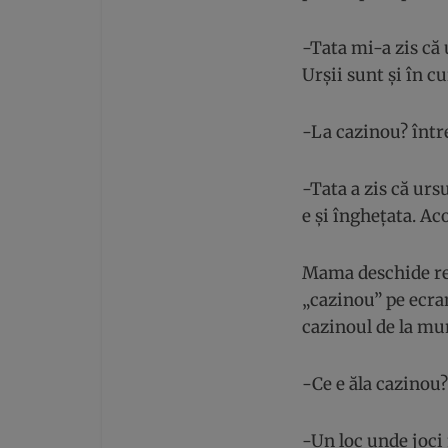
-Tata mi-a zis că
Urșii sunt și în cu
-La cazinou? într
-Tata a zis că urs
e și înghețata. A
Mama deschide rep
„cazinou” pe ecran
cazinoul de la mun
-Ce e ăla cazinou
-Un loc unde joci 