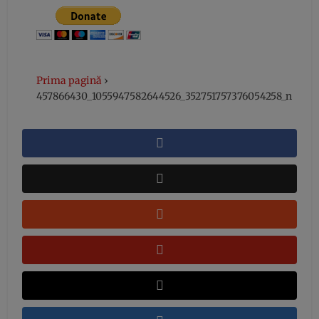
Prima pagină
›
457866430_1055947582644526_352751757376054258_n