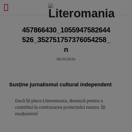
modal-check
457866430_1055947582644
526_352751757376054258_
n
06.09.2024
Susține jurnalismul cultural independent
Dacă îți place Literomania, donează pentru a
contribui la continuarea proiectului nostru. Îți
mulțumim!