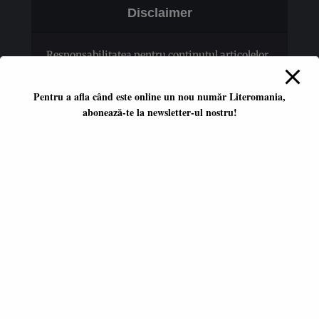
Disclaimer
Responsabilitatea pentru conţinutul articolelor
publicate revine în totalitate autorilor.
Pentru a afla când este online un nou număr Literomania,
abonează-te la newsletter-ul nostru!
Platformă literară independentă
ISSN 2668-7402
ISSN-L 2668-7402
Editori coordonatori:
Adina Dinițoiu
Raul Popescu
Data apariţiei primului număr:
ianuarie 2017
E-mail:
literomania2017@gmail.com