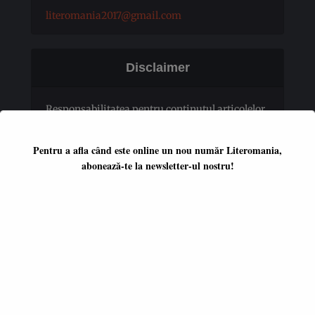
literomania2017@gmail.com
Disclaimer
Responsabilitatea pentru conţinutul articolelor
publicate revine în totalitate autorilor.
Pentru a afla când este online un nou număr Literomania,
abonează-te la newsletter-ul nostru!
Platformă literară independentă
ISSN 2668-7402
ISSN-L 2668-7402
Editori coordonatori:
Adina Dinițoiu
Raul Popescu
Data apariţiei primului număr: