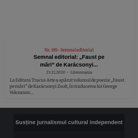
Nr. 185
Semnal editorial
•
Semnal editorial: „Faust pe
mări” de Karácsonyi...
23.12.2020
Literomania
La Editura Tracus Arte a apărut volumul de poezie „Faust
pe mări” de Karácsonyi Zsolt, în traducerea lui George
Volceanov...
Susține jurnalismul cultural independent