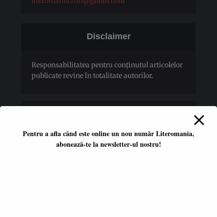
literomania2017@gmail.com
Disclaimer
Responsabilitatea pentru conţinutul articolelor
publicate revine în totalitate autorilor.
Pentru a afla când este online un nou număr Literomania,
abonează-te la newsletter-ul nostru!
Platformă literară independentă
ISSN 2668-7402
ISSN-L 2668-7402
Editori coordonatori: