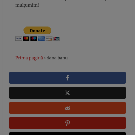
mulțumim!
Prima pagină
›
dana banu