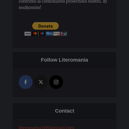
contribui la continuarea proiectului nostru. Îți
mulțumim!
Follow Literomania
Contact
literomania2017@gmail.com