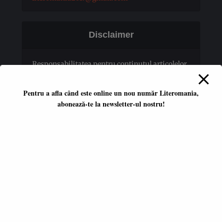
Disclaimer
Responsabilitatea pentru conţinutul articolelor
publicate revine în totalitate autorilor.
Pentru a afla când este online un nou număr Literomania,
abonează-te la newsletter-ul nostru!
Platformă literară independentă
ISSN 2668-7402
ISSN-L 2668-7402
Editori coordonatori:
Adina Dinițoiu
Raul Popescu
Data apariţiei primului număr:
ianuarie 2017