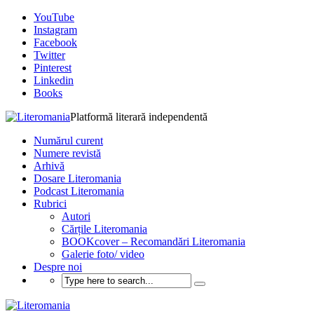
YouTube
Instagram
Facebook
Twitter
Pinterest
Linkedin
Books
Platformă literară independentă
Numărul curent
Numere revistă
Arhivă
Dosare Literomania
Podcast Literomania
Rubrici
Autori
Cărțile Literomania
BOOKcover – Recomandări Literomania
Galerie foto/ video
Despre noi