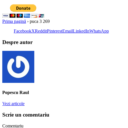
Prima pagină
›
puca 3 269
Facebook
X
Reddit
Pinterest
Email
LinkedIn
WhatsApp
Despre autor
Popescu Raul
Vezi articole
Scrie un comentariu
Comentariu