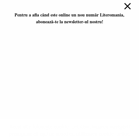
publicate revine în totalitate autorilor.
Pentru a afla când este online un nou număr Literomania,
abonează-te la newsletter-ul nostru!
Platformă literară independentă
ISSN 2668-7402
ISSN-L 2668-7402
Editori coordonatori:
Adina Dinițoiu
Raul Popescu
Data apariţiei primului număr:
ianuarie 2017
E-mail:
literomania2017@gmail.com
© 2017-2026 Literomania
Acest site folosește cookie-uri. Continuarea navigării
presupune că ești de acord cu utilizarea cookie-urilor.