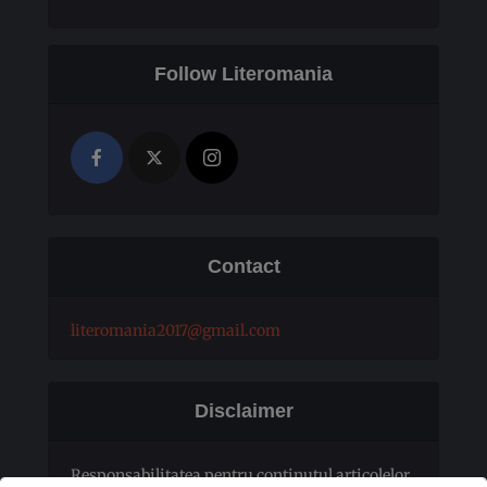
Follow Literomania
Contact
literomania2017@gmail.com
Disclaimer
Responsabilitatea pentru conţinutul articolelor