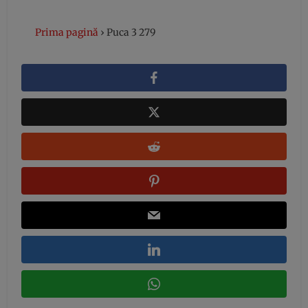
Prima pagină
›
Puca 3 279