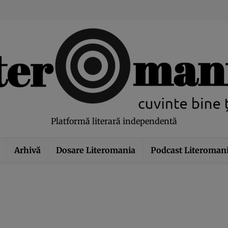
modal-check
Platformă literară independentă
Arhivă
Dosare Literomania
Podcast Literoman