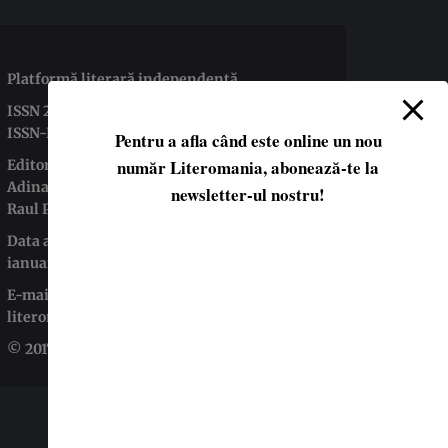
Platformă literară independentă
ISSN 2668-7402
ISSN-L 2668-7402
Pentru a afla când este online un nou
număr Literomania, abonează-te la
Editori coordonatori:
Adina Dinițoiu
newsletter-ul nostru!
Raul Popescu
Data apariţiei primului număr:
ianuarie 2017
E-mail:
literomania2017@gmail.com
© 2017-2026 Literomania