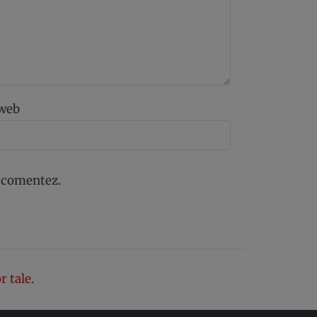
 web
ă comentez.
r tale
.