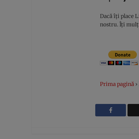
Dacă îți place 
nostru. Îți mu
Prima pagină
›