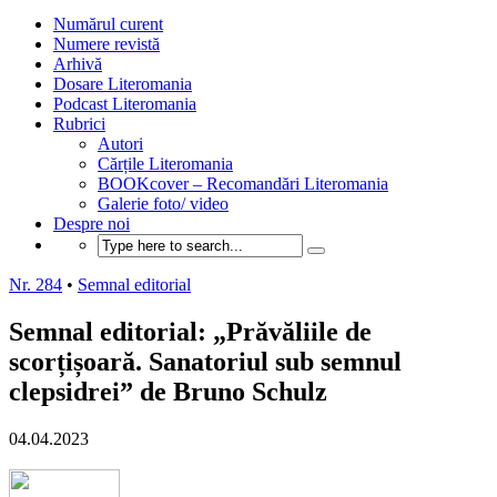
Numărul curent
Numere revistă
Arhivă
Dosare Literomania
Podcast Literomania
Rubrici
Autori
Cărțile Literomania
BOOKcover – Recomandări Literomania
Galerie foto/ video
Despre noi
Nr. 284
•
Semnal editorial
Semnal editorial: „Prăvăliile de
scorțișoară. Sanatoriul sub semnul
clepsidrei” de Bruno Schulz
04.04.2023