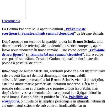
Literomania
La Editura Pandora M, a apărut volumul
„
Prăvăliile de
scorțișoară. Sanatoriul sub semnul clepsidrei
”
de
Bruno Schulz
.
După aproape un secol de la apariție, proza lui
Bruno Schulz
, unul
dintre numele de referință ale modernității estetice europene, apare
într-o nouă traducere în limba română. Este vorba despre „
Prăvăliile
de scorțișoară
”
și
„
Sanatoriul sub semnul clepsidrei”
, într-o ediție
care poartă semnătura Cristinei Godun, reputată traducătoare din
polonă a peste 30 de titluri.
Într-o viaţă de numai 50 de ani, scriitorul polonez a dat literaturii ţării
sale o operă literară de mici dimensiuni, dar remarcabilă
stilistic. Moartea prematură a lui
Bruno Schulz
, victimă a naziștilor,
este una dintre marile pierderi ale literaturii moderne. Cât a trăit,
prozele sale nu au avut parte de o primire critică favorabilă, însă
după război, vestea talentului său excepțional i-a câștigat cititori în
toată lumea.
Bruno Schulz
publica în 1934
Prăvăliile de
scorțișoară
, o nuvelă ce își implica personajele în ritmurile nebunești
ale unei naturi scăpate de sub control, implacabile, iar în