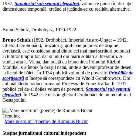
1937,
Sanatoriul sub semnul clepsidrei
, volum ce punea în discuție
dimensiunea temporală, creând și jucându-se cu realități alternative.
Bruno Schulz, Drohobycz, 1920-1922
Bruno Schulz
(1892, Drohobâci, Imperiul Austro-Ungar – 1942,
Ghetoul Drohobâci), prozator și grafician polonez de origine
evreiască, este considerat unul dintre cei mai mari scriitori polonezi
ai tuturor timpurilor, dar și unul din marii solitari ai literaturii. A
studiat arta la Viena, dar, odată cu izbucnirea Primului Război
Mondial, s-a întors în orașul natal, unde a devenit profesor de desen
la liceul de băieți. În 1934 publică volumul de povestiri
Prăvăliile de
scorțișoară
și începe să corespondeze cu Witold Gombrowicz. Doi
ani mai târziu traduce romanul
Procesul
de Franz Kafka. În 1937
publică cel de-al doilea volum de povestiri,
Sanatoriul sub semnul
clepsidre
i
. În 1942 este ucis în ghetoul Drohobâci de un membru al
Gestapoului.
Trending
„Mare nostrum” (poeme) de Romulus Bucur
Susține jurnalismul cultural independent