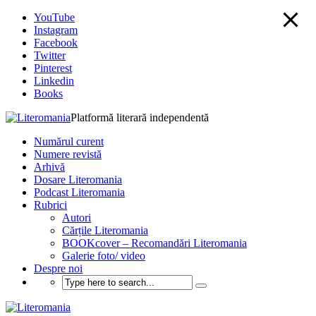
YouTube
Instagram
Facebook
Twitter
Pinterest
Linkedin
Books
Platformă literară independentă
Numărul curent
Numere revistă
Arhivă
Dosare Literomania
Podcast Literomania
Rubrici
Autori
Cărțile Literomania
BOOKcover – Recomandări Literomania
Galerie foto/ video
Despre noi