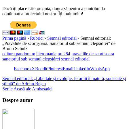
Dacă îți place Literomania, donează pentru a contribui la
continuarea proiectului nostru. Îți mulțumim!
Prima pagină
›
Rubrici
›
Semnal editorial
›
Semnal editorial:
„Prăvăliile de scorțișoară. Sanatoriul sub semnul clepsidrei” de
Bruno Schulz
editura pandora m
literomania
nr. 284
pravaliile de scortisoara
sanatoriul sub semnul clepsidrei
semnal editorial
Facebook
X
Reddit
Pinterest
Email
LinkedIn
WhatsApp
Semnal editorial: „Libertate și evoluție. Ierarhii în natură, societate și
știință” de Adrian Bejan
Serile Acasă ale Ambasadei
Despre autor