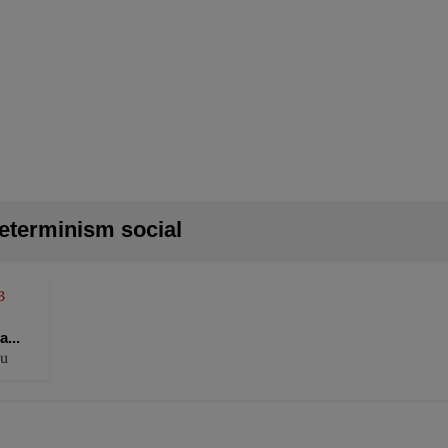
determinism social
3
...
iu