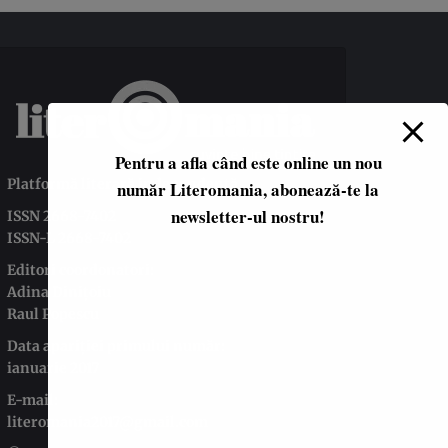
Pentru a afla când este online un nou
Platformă literară independentă
număr Literomania, abonează-te la
newsletter-ul nostru!
ISSN 2668-7402
ISSN-L 2668-7402
Editori coordonatori:
Adina Dinițoiu
Raul Popescu
Data apariţiei primului număr:
ianuarie 2017
E-mail:
literomania2017@gmail.com