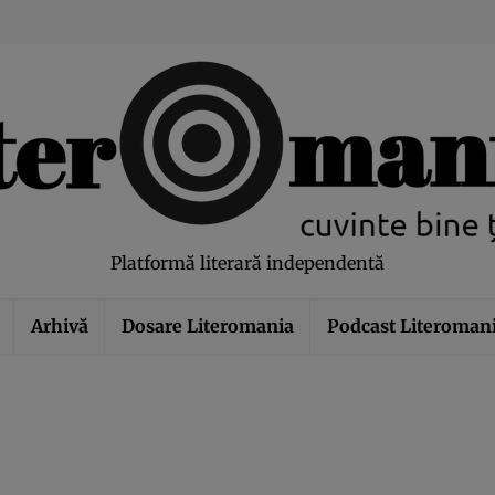
modal-check
Platformă literară independentă
Arhivă
Dosare Literomania
Podcast Literoman