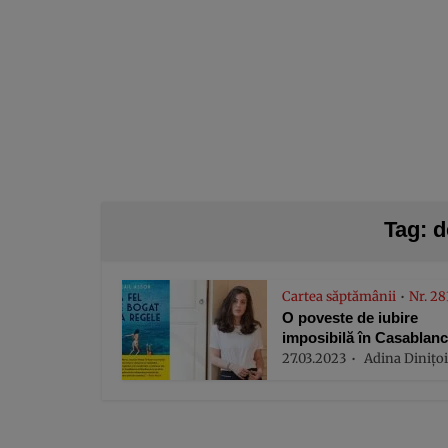
Tag: 
Cartea săptămânii
Nr. 28
•
O poveste de iubire
imposibilă în Casablanca
27.03.2023
Adina Dinițo