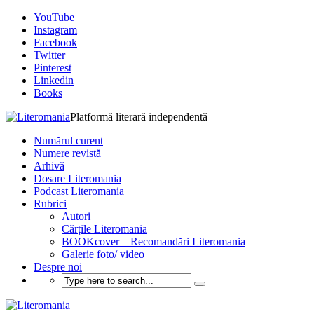
YouTube
Instagram
Facebook
Twitter
Pinterest
Linkedin
Books
Platformă literară independentă
Numărul curent
Numere revistă
Arhivă
Dosare Literomania
Podcast Literomania
Rubrici
Autori
Cărțile Literomania
BOOKcover – Recomandări Literomania
Galerie foto/ video
Despre noi