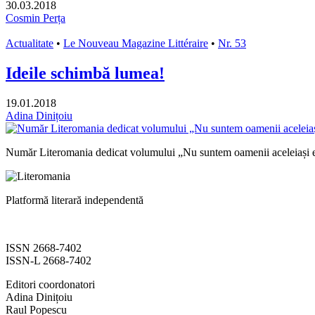
30.03.2018
Cosmin Perța
Actualitate
•
Le Nouveau Magazine Littéraire
•
Nr. 53
Ideile schimbă lumea!
19.01.2018
Adina Dinițoiu
Număr Literomania dedicat volumului „Nu suntem oamenii aceleiași e
Platformă literară independentă
ISSN 2668-7402
ISSN-L 2668-7402
Editori coordonatori
Adina Dinițoiu
Raul Popescu