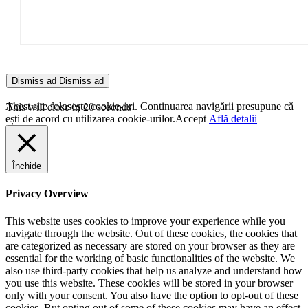
Dismiss ad
Dismiss ad
This will close in
20
seconds
Acest site folosește cookie-uri. Continuarea navigării presupune că
ești de acord cu utilizarea cookie-urilor.
Accept
Află detalii
Închide
Privacy Overview
This website uses cookies to improve your experience while you
navigate through the website. Out of these cookies, the cookies that
are categorized as necessary are stored on your browser as they are
essential for the working of basic functionalities of the website. We
also use third-party cookies that help us analyze and understand how
you use this website. These cookies will be stored in your browser
only with your consent. You also have the option to opt-out of these
cookies. But opting out of some of these cookies may have an effect