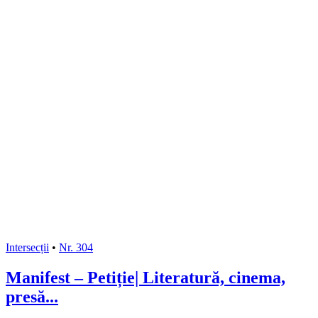
Intersecții
•
Nr. 304
Manifest – Petiție| Literatură, cinema,
presă...