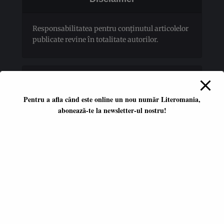
Responsabilitatea pentru conţinutul articolelor
publicate revine în totalitate autorilor.
Pentru a afla când este online un nou număr Literomania,
abonează-te la newsletter-ul nostru!
Platformă literară independentă
ISSN 2668-7402
ISSN-L 2668-7402
Editori coordonatori:
Adina Dinițoiu
Raul Popescu
Data apariţiei primului număr: