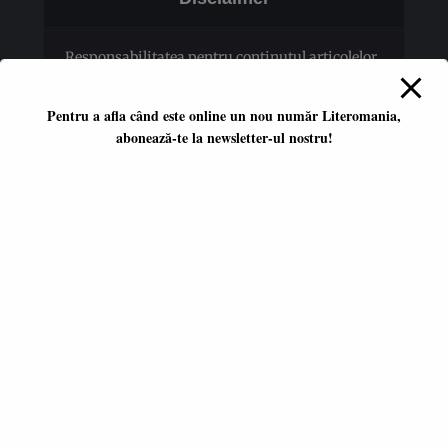
Responsabilitatea pentru conţinutul articolelor
publicate revine în totalitate autorilor.
Pentru a afla când este online un nou număr Literomania,
abonează-te la newsletter-ul nostru!
Platformă literară independentă
ISSN 2668-7402
ISSN-L 2668-7402
Editori coordonatori:
Adina Dinițoiu
Raul Popescu
Data apariţiei primului număr:
ianuarie 2017
E-mail:
literomania2017@gmail.com