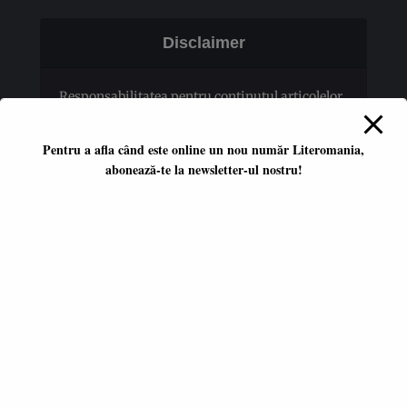
Disclaimer
Responsabilitatea pentru conţinutul articolelor
publicate revine în totalitate autorilor.
Pentru a afla când este online un nou număr Literomania,
abonează-te la newsletter-ul nostru!
Platformă literară independentă
ISSN 2668-7402
ISSN-L 2668-7402
Editori coordonatori:
Adina Dinițoiu
Raul Popescu
Data apariţiei primului număr:
ianuarie 2017