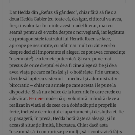
Dar Hedda din „Refuz să gândesc”, chiar fără să fie o a
doua Hedda Gabler (cu toate că, desigur, cititorul va avea,
fie și involuntar în minte acest model literar, mai cu
seamă pentru că e vorba despre o norvegiană, iar legătura
cu protagonistele teatrului lui Henrik Ibsen se face,
aproape pe nesimțite, cu atât mai mult cu cât e vorba
despre decizii importante și alegeri ce pot avea consecințe
însemnate!), e o femeie puternică. Și care pune mai
presus de orice dreptul ei de a fi cine alege să fie și de a
avea viața pe care ea însăși și-o hotărăște. Prin urmare,
decide să lupte cu sistemul – medical și administrativ-
birocratic – chiar cu armele pe care acesta i le pune la
dispoziție. Și să nu abdice de la lucrurile în care crede cu
adevărat.
Femeie
modernă și voluntară, mândră de ce a
realizat în viață și de ceea ce a dobândit prin propriile
forțe, inclusiv de micuțul ei apartament și de slujba ei, fie
și pasageră, în presă, Hedda hotărăște să aleagă, și în
această situație limită, libertatea. Chiar dacă asta
înseamnă să-i contrarieze pe mulți, să-i contrazică fățiș