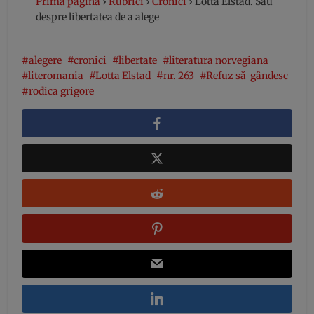
Prima pagină
›
Rubrici
›
Cronici
›
Lotta Elstad. Sau
despre libertatea de a alege
alegere
cronici
libertate
literatura norvegiana
literomania
Lotta Elstad
nr. 263
Refuz să gândesc
rodica grigore