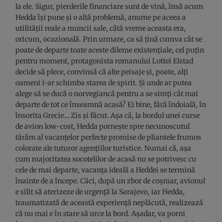
la ele. Sigur, pierderile financiare sunt de vină, însă acum
Hedda își pune și o altă problemă, anume pe aceea a
utilității reale a muncii sale, câtă vreme aceasta era,
oricum, ocazională. Prin urmare, ca să țină cumva cât se
poate de departe toate aceste dileme existențiale, cel puțin
pentru moment, protagonista romanului Lottei Elstad
decide să plece, convinsă că alte peisaje și, poate, alți
oameni i-ar schimba starea de spirit. Și unde ar putea
alege să se ducă o norvegiancă pentru a se simți cât mai
departe de tot ce înseamnă acasă? Ei bine, fără îndoială, în
însorita Grecie… Zis și făcut. Așa că, la bordul unei curse
de avion low-cost, Hedda pornește spre necunoscutul
tărâm al vacanțelor perfecte promise de pliantele frumos
colorate ale tuturor agențiilor turistice. Numai că, așa
cum majoritatea socotelilor de acasă nu se potrivesc cu
cele de mai departe, vacanța ideală a Heddei se termină
înainte de a începe. Căci, după un zbor de coșmar, avionul
e silit să aterizeze de urgență la Sarajevo, iar Hedda,
traumatizată de această experiență neplăcută, realizează
că nu mai e în stare să urce la bord. Așadar, va porni