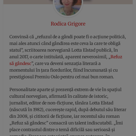
Rodica Grigore
Convinsă că „refuzul de a gândi poate fi o acțiune politică,
mai ales atunci când gândirea este ceva la care te obligă
statul”, scriitoarea norvegiană Lotta Elstad publică, în
anul 2017, o carte intitulată, aparent neverosimil, „
Refuz
să gândesc
”, care va deveni senzația literară a
momentului în țara fiordurilor, fiind încununată și cu
prestigiosul Premiu Oslo pentru cel mai bun roman.
Personalitate aparte și prezență extrem de vie în spațiul
cultural norvegian, afirmată în calitate de istoric,
jurnalist, editor de non-ficțiune, tânăra Lotta Elstad
(născută în 1982), cucerește rapid, după debutul său literar
din 2008, și cititorii de ficțiune, iar recentul său roman
„Refuz să gândesc” consacră un talent indiscutabil. „Îmi
place contrastul dintre o temă dificilă sau serioasă și