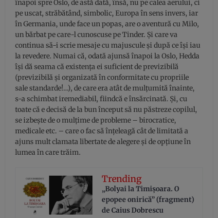
înapoi spre Oslo, de astă dată, însă, nu pe calea aerului, ci
pe uscat, străbătând, simbolic, Europa în sens invers, iar
în Germania, unde face un popas, are o aventură cu Milo,
un bărbat pe care-l cunoscuse pe Tinder. Și care va
continua să-i scrie mesaje cu majuscule și după ce își iau
la revedere. Numai că, odată ajunsă înapoi la Oslo, Hedda
își dă seama că existența ei suficient de previzibilă
(previzibilă și organizată în conformitate cu propriile
sale standarde!…), de care era atât de mulțumită înainte,
s-a schimbat iremediabil, fiindcă e însărcinată. Și, cu
toate că e decisă de la bun început să nu păstreze copilul,
se izbește de o mulțime de probleme – birocratice,
medicale etc. – care o fac să înțeleagă cât de limitată a
ajuns mult clamata libertate de alegere și de opțiune în
lumea în care trăim.
Trending
„Bolyai la Timișoara. O
epopee onirică” (fragment)
de Caius Dobrescu