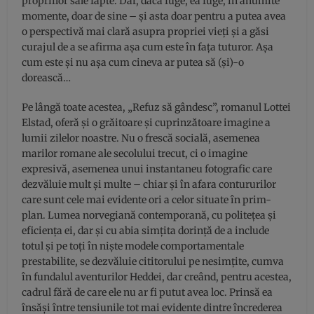
propriilor sale fapte. Dar, dacă fuge, ea fuge, în anumite
momente, doar de sine – și asta doar pentru a putea avea
o perspectivă mai clară asupra propriei vieți și a găsi
curajul de a se afirma așa cum este în fața tuturor. Așa
cum este și nu așa cum cineva ar putea să (și)-o
dorească…
Pe lângă toate acestea, „Refuz să gândesc”, romanul Lottei
Elstad, oferă și o grăitoare și cuprinzătoare imagine a
lumii zilelor noastre. Nu o frescă socială, asemenea
marilor romane ale secolului trecut, ci o imagine
expresivă, asemenea unui instantaneu fotografic care
dezvăluie mult și multe – chiar și în afara contururilor
care sunt cele mai evidente ori a celor situate în prim-
plan. Lumea norvegiană contemporană, cu politețea și
eficiența ei, dar și cu abia simțita dorință de a include
totul și pe toți în niște modele comportamentale
prestabilite, se dezvăluie cititorului pe nesimțite, cumva
în fundalul aventurilor Heddei, dar creând, pentru acestea,
cadrul fără de care ele nu ar fi putut avea loc. Prinsă ea
însăși între tensiunile tot mai evidente dintre încrederea