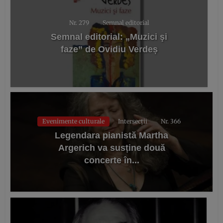
Nr. 279
Semnal editorial
Semnal editorial: „Muzici şi
faze” de Ovidiu Verdeș
Evenimente culturale
Intersecții
Nr. 366
Legendara pianistă Martha
Argerich va susține două
concerte în...