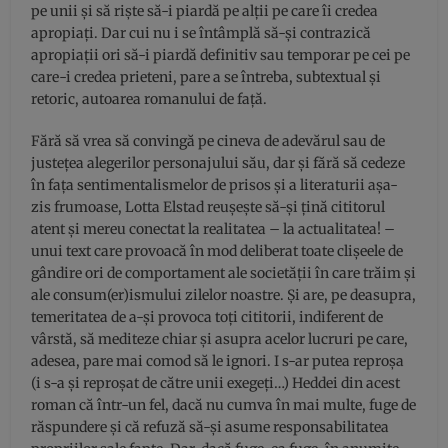
pe unii și să riște să-i piardă pe alții pe care îi credea
apropiați. Dar cui nu i se întâmplă să-și contrazică
apropiații ori să-i piardă definitiv sau temporar pe cei pe
care-i credea prieteni, pare a se întreba, subtextual și
retoric, autoarea romanului de față.
Fără să vrea să convingă pe cineva de adevărul sau de
justețea alegerilor personajului său, dar și fără să cedeze
în fața sentimentalismelor de prisos și a literaturii așa-
zis frumoase, Lotta Elstad reușește să-și țină cititorul
atent și mereu conectat la realitatea – la actualitatea! –
unui text care provoacă în mod deliberat toate clișeele de
gândire ori de comportament ale societății în care trăim și
ale consum(er)ismului zilelor noastre. Și are, pe deasupra,
temeritatea de a-și provoca toți cititorii, indiferent de
vârstă, să mediteze chiar și asupra acelor lucruri pe care,
adesea, pare mai comod să le ignori. I s-ar putea reproșa
(i s-a și reproșat de către unii exegeți…) Heddei din acest
roman că într-un fel, dacă nu cumva în mai multe, fuge de
răspundere și că refuză să-și asume responsabilitatea