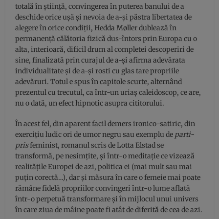
totală în știință, convingerea în puterea banului de a
deschide orice ușă și nevoia de a-și păstra libertatea de
alegere în orice condiții, Hedda Møller dublează în
permanență călătoria fizică dus-întors prin Europa cu o
alta, interioară, dificil drum al completei descoperiri de
sine, finalizată prin curajul de a-și afirma adevărata
individualitate și de a-și rosti cu glas tare propriile
adevăruri. Totul e spus în capitole scurte, alternând
prezentul cu trecutul, ca într-un uriaș caleidoscop, ce are,
nu o dată, un efect hipnotic asupra cititorului.
În acest fel, din aparent facil demers ironico-satiric, din
exercițiu ludic ori de umor negru sau exemplu de
parti-
pris
feminist, romanul scris de Lotta Elstad se
transformă, pe nesimțite, și într-o meditație ce vizează
realitățile Europei de azi, politica ei (mai mult sau mai
puțin corectă…), dar și măsura în care o femeie mai poate
rămâne fidelă propriilor convingeri într-o lume aflată
într-o perpetuă transformare și în mijlocul unui univers
în care ziua de mâine poate fi atât de diferită de cea de azi.