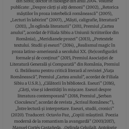
din Sibiu; doctor în filologie din anul 2004. Volume
publícate: „Despre cărți și alți demoni” (2002), „Retorica
măştilor în proza interbelică românească” (2005),
„Lecturi în labirint” (2007), „Măşti, caligrafie, literatură”
(2011), „În oglinda literaturii” (2011, Premiul „Cartea
anului”, acordat de Filiala Sibiu a Uniunii Scriitorilor din
România), „Meridianele prozei” (2013), „Pretextele
textului. Studii și eseuri” (2014), „Realismul magic în
proza latino-amerieană a secolului XX. (Re)configurări
formale şí de conținut” (2015, Premiul Asociației de
Literatură Generală și Comparată” din România, Premiul
G. Ibrăileanu pentru critică literară al revistei „Viața
Românească”, Premiul „Cartea anuluì”, acordat de Filiala
Sibiu a U.S.R.), „Călătorii în bibliotecă. Eseuri” (2016),
„Cărți, vise și identități în mișcare. Eseuri despre
literatura contemporană” (2018, Premiul „Șerban
Cioculescu”, acordat de revista „Scrisul Românesc”),
„Între lectură și interpretare. Eseuri, studii, cronici”
(2020). Traduceri: Octavìo Paz, „Copiii mlaștinii. Poezia
modernă de la romantism la avangardă” (2003/2017),
Manuel Cortés Castañeda, „Oglinda Celuilalt. Antologie