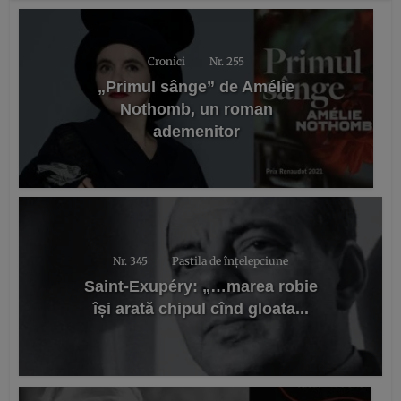
Cronici
Nr. 255
„Primul sânge” de Amélie
Nothomb, un roman
ademenitor
Nr. 345
Pastila de înțelepciune
Saint-Exupéry: „…marea robie
își arată chipul cînd gloata...