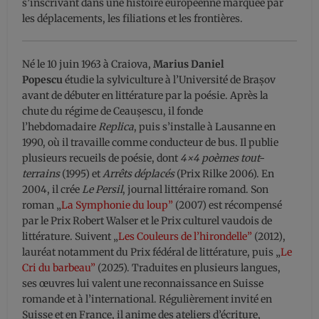
s’inscrivant dans une histoire européenne marquée par
les déplacements, les filiations et les frontières.
Né le 10 juin 1963 à Craiova,
Marius Daniel
Popescu
étudie la sylviculture à l’Université de Brașov
avant de débuter en littérature par la poésie. Après la
chute du régime de Ceaușescu, il fonde
l’hebdomadaire
Replica
, puis s’installe à Lausanne en
1990, où il travaille comme conducteur de bus. Il publie
plusieurs recueils de poésie, dont
4×4 poèmes tout-
terrains
(1995) et
Arrêts déplacés
(Prix Rilke 2006). En
2004, il crée
Le Persil
, journal littéraire romand. Son
roman „
La Symphonie du loup”
(2007) est récompensé
par le Prix Robert Walser et le Prix culturel vaudois de
littérature. Suivent „
Les Couleurs de l’hirondelle”
(2012),
lauréat notamment du Prix fédéral de littérature, puis „
Le
Cri du barbeau”
(2025). Traduites en plusieurs langues,
ses œuvres lui valent une reconnaissance en Suisse
romande et à l’international. Régulièrement invité en
Suisse et en France, il anime des ateliers d’écriture,