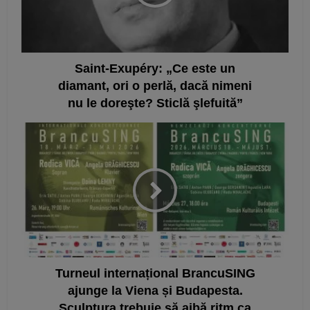
Saint-Exupéry: „Ce este un
diamant, ori o perlă, dacă nimeni
nu le doreşte? Sticlă şlefuită”
Turneul internațional BrancuSING
ajunge la Viena și Budapesta.
Sculptura trebuie să aibă ritm ca