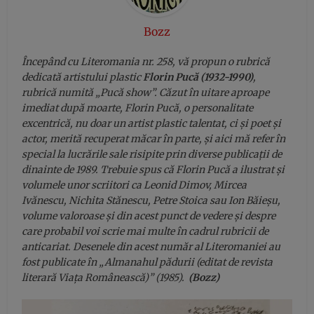
Bozz
Începând cu Literomania nr. 258, vă propun o rubrică
dedicată artistului plastic
Florin Pucă (1932-1990)
,
rubrică numită „Pucă show”. Căzut în uitare aproape
imediat după moarte, Florin Pucă, o personalitate
excentrică, nu doar un artist plastic talentat, ci și poet și
actor, merită recuperat măcar în parte, și aici mă refer în
special la lucrările sale risipite prin diverse publicații de
dinainte de 1989. Trebuie spus că Florin Pucă a ilustrat și
volumele unor scriitori ca Leonid Dimov, Mircea
Ivănescu, Nichita Stănescu, Petre Stoica sau Ion Băieșu,
volume valoroase și din acest punct de vedere și despre
care probabil voi scrie mai multe în cadrul rubricii de
anticariat. Desenele din acest număr al Literomaniei au
fost publicate în „Almanahul pădurii (editat de revista
literară Viața Românească)” (1985).
(Bozz)