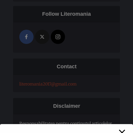
Follow Literomania
Contact
literomania2017@gmail.com
Disclaimer
Responsabilitatea pentru conţinutul articolelor
publicate revine în totalitate autorilor.