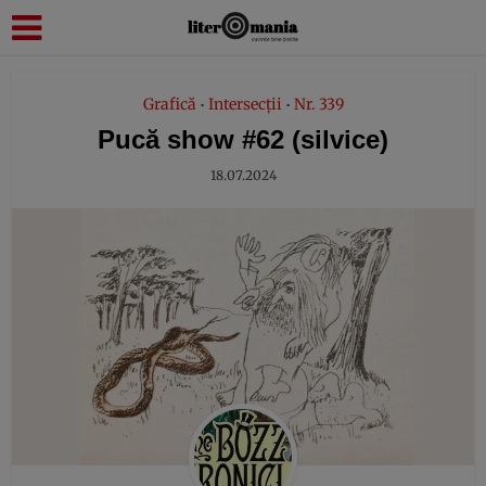
modal-check
Grafică
Intersecții
Nr. 339
•
•
Pucă show #62 (silvice)
18.07.2024