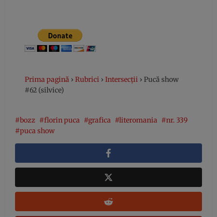
Prima pagină
›
Rubrici
›
Intersecții
›
Pucă show
#62 (silvice)
bozz
florin puca
grafica
literomania
nr. 339
puca show