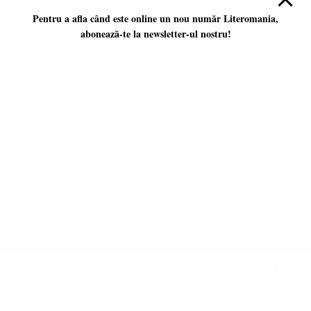
Pentru a afla când este online un nou număr Literomania,
abonează-te la newsletter-ul nostru!
Platformă literară independentă
ISSN 2668-7402
ISSN-L 2668-7402
Editori coordonatori:
Adina Dinițoiu
Raul Popescu
Data apariţiei primului număr:
ianuarie 2017
E-mail:
literomania2017@gmail.com
© 2017-2026 Literomania
Acest site folosește cookie-uri. Continuarea navigării
presupune că ești de acord cu utilizarea cookie-urilor.
Află detalii
Accept
All rights reserved © 2017-2026 Literomania