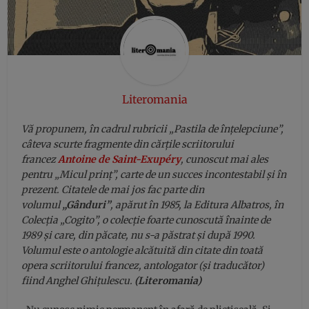
Literomania
Vă propunem, în cadrul rubricii „Pastila de înțelepciune”,
câteva scurte fragmente din cărțile scriitorului
francez
Antoine de Saint-Exupéry
, cunoscut mai ales
pentru „Micul prinț”, carte de un succes incontestabil și în
prezent. Citatele de mai jos fac parte din
volumul
„Gânduri”
, apărut în 1985, la Editura Albatros, în
Colecția „Cogito”, o colecție foarte cunoscută înainte de
1989 și care, din păcate, nu s-a păstrat și după 1990.
Volumul este o antologie alcătuită din citate din toată
opera scriitorului francez, antologator (și traducător)
fiind Anghel Ghițulescu.
(Literomania)