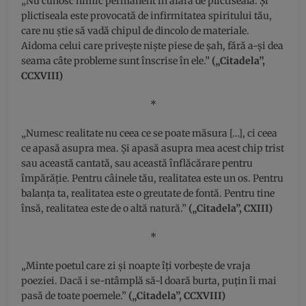
„Nu cunosc nimic permanent în afară de plictiseală. Și
plictiseala este provocată de infirmitatea spiritului tău,
care nu știe să vadă chipul de dincolo de materiale.
Aidoma celui care privește niște piese de șah, fără a-și dea
seama câte probleme sunt înscrise în ele.”
(„Citadela”,
CCXVIII)
*
„Numesc realitate nu ceea ce se poate măsura […], ci ceea
ce apasă asupra mea. Și apasă asupra mea acest chip trist
sau această cantată, sau această înflăcărare pentru
împărăție. Pentru câinele tău, realitatea este un os. Pentru
balanța ta, realitatea este o greutate de fontă. Pentru tine
însă, realitatea este de o altă natură.”
(„Citadela”, CXIII)
*
„Minte poetul care zi și noapte îți vorbește de vraja
poeziei. Dacă i se-ntâmplă să-l doară burta, puțin îi mai
pasă de toate poemele.”
(„Citadela”, CCXVIII)