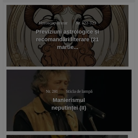
Horoscop literar
Nr. 322-323
Previziuni astrologice și
recomandări literare (21
martie...
Nr. 281
Sticla de lampă
Manierismul
neputinței (II)