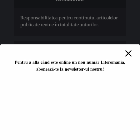
Responsabilitatea pentru conţinutul articolelor
publicate revine în totalitate autorilor.
Pentru a afla când este online un nou număr Literomania,
abonează-te la newsletter-ul nostru!
Platformă literară independentă
ISSN 2668-7402
ISSN-L 2668-7402
Editori coordonatori:
Adina Dinițoiu
Raul Popescu
Data apariţiei primului număr: