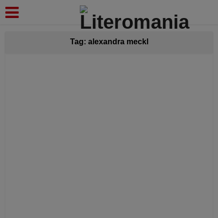
modal-check
Tag: alexandra meckl