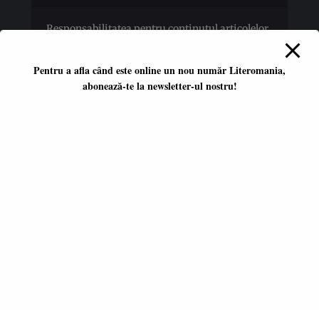
Responsabilitatea pentru conţinutul articolelor
publicate revine în totalitate autorilor.
Pentru a afla când este online un nou număr Literomania,
abonează-te la newsletter-ul nostru!
Platformă literară independentă
ISSN 2668-7402
ISSN-L 2668-7402
Editori coordonatori:
Adina Dinițoiu
Raul Popescu
Data apariţiei primului număr:
ianuarie 2017
E-mail:
literomania2017@gmail.com
© 2017-2026 Literomania