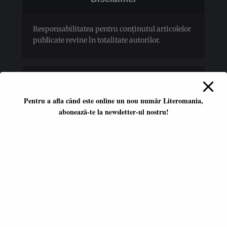
Responsabilitatea pentru conţinutul articolelor
publicate revine în totalitate autorilor.
Pentru a afla când este online un nou număr Literomania,
abonează-te la newsletter-ul nostru!
Platformă literară independentă
ISSN 2668-7402
ISSN-L 2668-7402
Editori coordonatori:
Adina Dinițoiu
Raul Popescu
Data apariţiei primului număr: