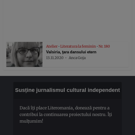
Atelier
•
Literatura la feminin
•
Nr. 180
Valsiria, ţara dansului etern
13.11.2020
Anca Goja
Susține jurnalismul cultural independent
Dacă îți place Literomania, donează pentru a
contribui la continuarea proiectului nostru. Îți
mulțumim!