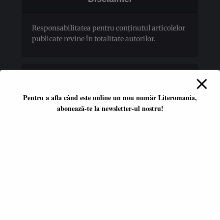
Responsabilitatea pentru conţinutul articolelor
publicate revine în totalitate autorilor.
Pentru a afla când este online un nou număr Literomania,
abonează-te la newsletter-ul nostru!
Platformă literară independentă
ISSN 2668-7402
ISSN-L 2668-7402
Editori coordonatori:
Adina Dinițoiu
Raul Popescu
Data apariţiei primului număr: