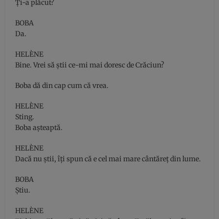
Ţi-a plăcut?
BOBA
Da.
HELÈNE
Bine. Vrei să ştii ce-mi mai doresc de Crăciun?
Boba dă din cap cum că vrea.
HELÈNE
Sting.
Boba aşteaptă.
HELÈNE
Dacă nu ştii, îţi spun că e cel mai mare cântăreţ din lume.
BOBA
Ştiu.
HELÈNE