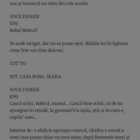
sus şi încearcă un ritm din cele auzite.
VOCE FEMEIE
(OS)
Boba! Bobică!
Se aude strigat, dar nu se poate opri. Bătăile lui în lighean
cresc într-un ritm drăcesc.
CUT TO
INT. CASA BOBA. SEARA.
VOCE FEMEIE
(OS)
Cască ochii, Bobică, mamă… Cască bine ochii, că de nu
ajungem în stradă, la gunoaie! Cu ăştia, ştii şi tu cum e,
copilu’ meu…
Interior de-o sărăcie aproape comică; cândva o anexă a
unei case poate chiar cu ceva stare, după ferestrele mari şi