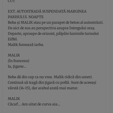
CUT
EXT. AUTOSTRADĂ SUSPENDATĂ MARGINEA
PARISULUI. NOAPTE
Boba şi MALIK stau pe un parapet de beton al autostrăzii.
De aici de sus au perspectiva asupra întregului oraş.
Departe, aproape de orizont, pâlpâie luminile turnului
Eiffel.
Malik fumează iarba.
MALIK
(în franceza)
Ia, ţigane…
Boba dă din cap ca nu vrea. Malik ridică din umeri.
Continuă să tragă din ţigară cu poftă. Sunt de aceeaşi
vârstă (14-15), dar arabul arată mai matur.
MALIK
Căcat!… Am uitat de curva aia…