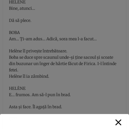
HELÈNE
Bine, atunci…
Dă să plece.
BOBA
Am… Ţi-am adus… Adică, sora mea l-a facut…
Helène îl priveşte întrebătoare.
Boba se duce spre scaunul unde-şi ţine sacoul şi scoate
din buzunar un înger de hârtie făcut de Firica. I-l întinde
fetei.
Helène îl ia zâmbind.
HELÈNE
E… frumos. Am să-l pun în brad.
Asta şi face. Îl agaţă în brad.
CUT