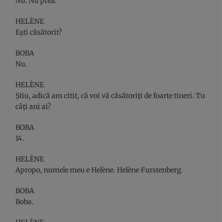
Nu. Nu prea.
HELÈNE
Eşti căsătorit?
BOBA
Nu.
HELÈNE
Ştiu, adică am citit, că voi vă căsătoriţi de foarte tineri. Tu
câţi ani ai?
BOBA
14.
HELÈNE
Apropo, numele meu e Helène. Helène Furstenberg.
BOBA
Boba.