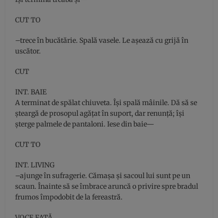
CUT TO
–trece în bucătărie. Spală vasele. Le aşează cu grijă în
uscător.
CUT
INT. BAIE
A terminat de spălat chiuveta. Îşi spală mâinile. Dă să se
şteargă de prosopul agăţat în suport, dar renunţă; îşi
şterge palmele de pantaloni. Iese din baie—
CUT TO
INT. LIVING
–ajunge în sufragerie. Cămaşa şi sacoul lui sunt pe un
scaun. Înainte să se îmbrace aruncă o privire spre bradul
frumos împodobit de la fereastră.
VOCE FATĂ