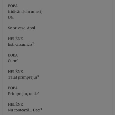
BOBA
(ridicând din umeri)
Da.
Se privesc. Apoi–
HELÈNE
Eşti circumcis?
BOBA
Cum?
HELÈNE
Tăiat primprejur?
BOBA
Primprejur, unde?
HELÈNE
Nu contează… Deci?