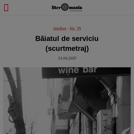
modal-check
Atelier
Nr. 25
•
Băiatul de serviciu
(scurtmetraj)
23.06.2017