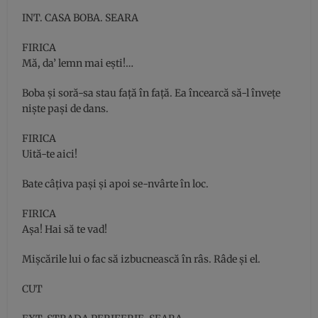
INT. CASA BOBA. SEARA
FIRICA
Mă, da’ lemn mai eşti!…
Boba şi soră-sa stau faţă în faţă. Ea încearcă să-l înveţe
nişte paşi de dans.
FIRICA
Uită-te aici!
Bate câţiva paşi şi apoi se-nvârte în loc.
FIRICA
Aşa! Hai să te vad!
Mişcările lui o fac să izbucnească în râs. Râde şi el.
CUT