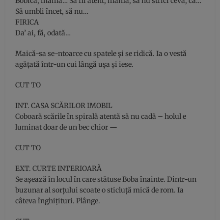
Bobică, mamă… Să fii atent, mamă, să nu strici ceva, că…
Să umbli încet, să nu…
FIRICA
Da’ ai, fă, odată…
Maică-sa se-ntoarce cu spatele şi se ridică. Ia o vestă
agăţată într-un cui lângă uşa şi iese.
CUT TO
INT. CASA SCĂRILOR IMOBIL
Coboară scările în spirală atentă să nu cadă – holul e
luminat doar de un bec chior —
CUT TO
EXT. CURTE INTERIOARĂ
Se aşează în locul în care stătuse Boba înainte. Dintr-un
buzunar al sorţului scoate o sticluţă mică de rom. Ia
câteva înghiţituri. Plânge.