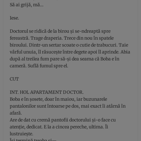
Să ai grijă, mă…
Iese.
Doctorul se ridică de la birou şi se-ndreaptă spre
fereastră. Trage draperia. Trece din nou în spatele
biroului. Dintr-un sertar scoate o cutie de trabucuri. Taie
vârful unuia, îl răsuceşte între degete apoi îl aprinde. Abia
după al treilea fum pare să-şi dea seama că Boba e în
cameră. Suflă fumul spre el.
CUT
INT. HOL APARTAMENT DOCTOR.
Boba e în şosete, doar în maiou, iar buzunarele
pantalonilor sunt întoarse pe dos, mai exact îi atârnă în
afară.
Are de dat cu cremă pantofii doctorului şi-o face cu
atenţie, dedicat. E la a cincea pereche, ultima. Îi
lustruieşte.
Îşi termină treaba şi—