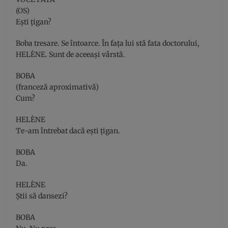
(OS)
Eşti ţigan?
Boba tresare. Se întoarce. În faţa lui stă fata doctorului,
HELÈNE. Sunt de aceeaşi vârstă.
BOBA
(franceză aproximativă)
Cum?
HELÈNE
Te-am întrebat dacă eşti ţigan.
BOBA
Da.
HELÈNE
Ştii să dansezi?
BOBA