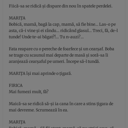
Fiică-sa se ridică şi dispare din nou în spatele perdelei.
MARIŢA
Bobică, mamă, bagă la cap, mamă, să fie bine… Las-o pe
asta, că-i vine şi ei rându… ridicând glasul… Treci, fă, de-l
tunde! Unde te-ai băgat?!… Tu n-auzi?…
Fata reapare cu o pereche de foarfece şi un cearşaf. Boba
se trage cu scaunul mai departe de masă şi soră-sa îi
aranjează cearşaful pe umeri. Începe să-l tundă.
MARIŢA îşi mai aprinde o ţigară.
FIRICA
Mai fumezi mult, fă?
Maică-sa se ridică să-şi ia cana în care a stins ţigara de
mai devreme. Scrumează în ea.
MARIŢA