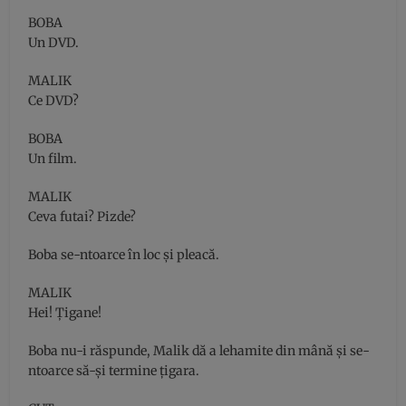
BOBA
Un DVD.
MALIK
Ce DVD?
BOBA
Un film.
MALIK
Ceva futai? Pizde?
Boba se-ntoarce în loc şi pleacă.
MALIK
Hei! Ţigane!
Boba nu-i răspunde, Malik dă a lehamite din mână şi se-
ntoarce să-şi termine ţigara.