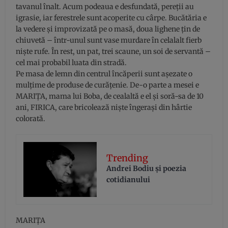
tavanul înalt. Acum podeaua e desfundată, pereţii au
igrasie, iar ferestrele sunt acoperite cu cârpe. Bucătăria e
la vedere şi improvizată pe o masă, doua lighene ţin de
chiuvetă – într-unul sunt vase murdare în celalalt fierb
nişte rufe. În rest, un pat, trei scaune, un soi de servantă –
cel mai probabil luata din stradă.
Pe masa de lemn din centrul încăperii sunt aşezate o
mulţime de produse de curăţenie. De-o parte a mesei e
MARIŢA, mama lui Boba, de cealaltă e el şi soră-sa de 10
ani, FIRICA, care bricolează nişte îngeraşi din hârtie
colorată.
Trending
Andrei Bodiu şi poezia
cotidianului
MARIŢA