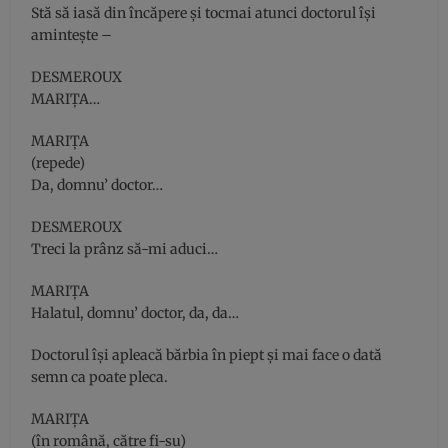
Stă să iasă din încăpere şi tocmai atunci doctorul îşi
aminteşte –
DESMEROUX
MARIŢA…
MARIŢA
(repede)
Da, domnu’ doctor…
DESMEROUX
Treci la prânz să-mi aduci…
MARIŢA
Halatul, domnu’ doctor, da, da…
Doctorul îşi apleacă bărbia în piept şi mai face o dată
semn ca poate pleca.
MARIŢA
(în română, către fi-su)