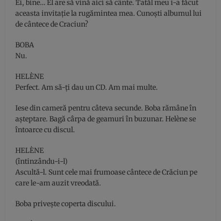
Ei, bine… El are să vină aici să cânte. Tatăl meu i-a făcut
aceasta invitaţie la rugămintea mea. Cunoşti albumul lui
de cântece de Craciun?
BOBA
Nu.
HELÈNE
Perfect. Am să-ţi dau un CD. Am mai multe.
Iese din cameră pentru câteva secunde. Boba rămâne în
aşteptare. Bagă cârpa de geamuri în buzunar. Helène se
întoarce cu discul.
HELÈNE
(întinzându-i-l)
Ascultă-l. Sunt cele mai frumoase cântece de Crăciun pe
care le-am auzit vreodată.
Boba priveşte coperta discului.