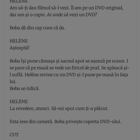
HELÈNE
Am să-ţi dau filmul să-l vezi. Îl am pe un DVD original,
dar am şi o copie. Ai unde să vezi un DVD?
Boba dă din cap cum că da.
HELÈNE
Aşteaptă!
Boba îşi pune cămaşa şi sacoul apoi se aşează pe scaun. I
se pare că pe masă se vede un firicel de praf. Se apleacă şi-
l suflă. Helène revine cu un DVD şi-l pune pe masă în faţa
lui.
Boba se ridică.
HELÈNE
La revedere, atunci. Să-mi spui cum ţi-a plăcut.
Fata iese din cameră. Boba priveşte coperta DVD-ului.
CUT