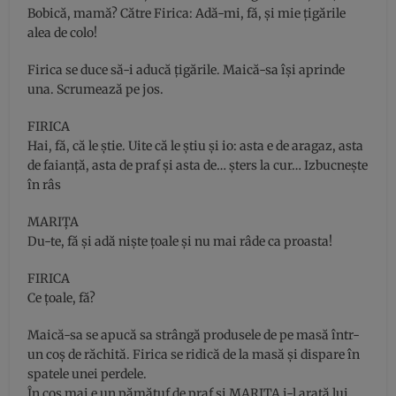
Bobică, mamă? Către Firica: Adă-mi, fă, şi mie ţigările
alea de colo!
Firica se duce să-i aducă ţigările. Maică-sa îşi aprinde
una. Scrumează pe jos.
FIRICA
Hai, fă, că le ştie. Uite că le ştiu şi io: asta e de aragaz, asta
de faianţă, asta de praf şi asta de… şters la cur… Izbucneşte
în râs
MARIŢA
Du-te, fă şi adă nişte ţoale şi nu mai râde ca proasta!
FIRICA
Ce ţoale, fă?
Maică-sa se apucă sa strângă produsele de pe masă într-
un coş de răchită. Firica se ridică de la masă şi dispare în
spatele unei perdele.
În coş mai e un pămătuf de praf şi MARIŢA i-l arată lui