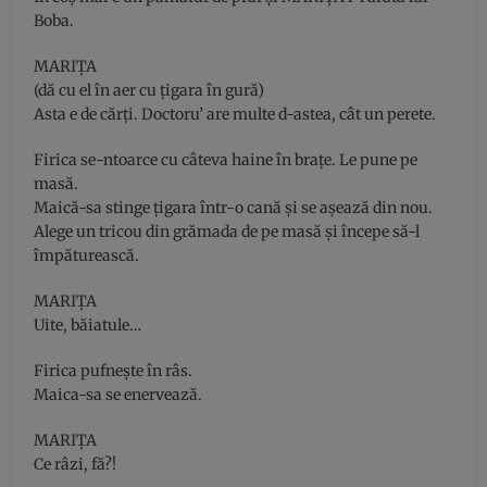
Boba.
MARIŢA
(dă cu el în aer cu ţigara în gură)
Asta e de cărţi. Doctoru’ are multe d-astea, cât un perete.
Firica se-ntoarce cu câteva haine în braţe. Le pune pe
masă.
Maică-sa stinge ţigara într-o cană şi se aşează din nou.
Alege un tricou din grămada de pe masă şi începe să-l
împăturească.
MARIŢA
Uite, băiatule…
Firica pufneşte în râs.
Maica-sa se enervează.
MARIŢA
Ce râzi, fă?!