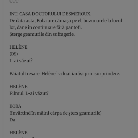
CUT
INT. CASA DOCTORULUI DESMEROUX.
De data asta, Boba are cămaşa pe el, buzunarele la locul
lor, dar e în continuare fără pantofi.
Şterge geamurile din sufragerie.
HELÈNE
(OS)
L-ai văzut?
Băiatul tresare. Helène l-a luat iarăşi prin surprindere.
HELÈNE
Filmul. L-ai văzut?
BOBA
(învârtind în mâini cârpa de şters geamurile)
Da.
HELÈNE