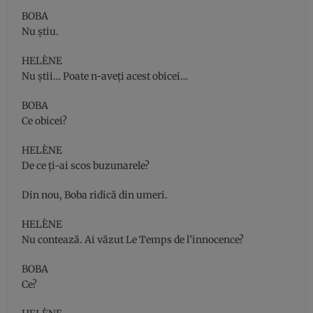
BOBA
Nu ştiu.
HELÈNE
Nu ştii… Poate n-aveţi acest obicei…
BOBA
Ce obicei?
HELÈNE
De ce ţi-ai scos buzunarele?
Din nou, Boba ridică din umeri.
HELÈNE
Nu contează. Ai văzut Le Temps de l’innocence?
BOBA
Ce?