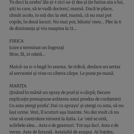
Te duci la arabu’ ăla şi-i zici sa-ţi dea şi ţie haina aia a lui,
ştii tu care, să te vadă doctoru’, mamă. Dacă te place,
rămâi acolo, io mă duc la otel, mamă, că nu mai pot
copile, în două locuri. Nu mai pot, băiatu’ meu… Plec la 6
de dimineaţa şi viu noaptea la 11…
FIRICA
(care a terminat un îngeraş)
Bine, fă, zi odată…
Maică-sa n-o bagă în seama. Se ridică, desface un sertar
al servantei şi vine cu câteva cârpe. Le pune pe masă.
MARIŢA
(ţinând în mână un spray de praf şi o cârpă; fiecare
explicaţie presupune arătarea unui produs de curăţenie)
Cu asta ştergi prafu’. Dai cu sprayu’ şi ştergi cu asta, să nu
laşi urme. Vezi, îl scuturi aşa înainte. Nu dai mult că nu
vine să controleze nimeni la ăştia. La ′otel se uită,
scârbele alea… Asta e de geamuri. Tot aşa faci. Asta e de
veceu. Asta de faianţă. Astalaltă de aragaz. Ai înţeles,