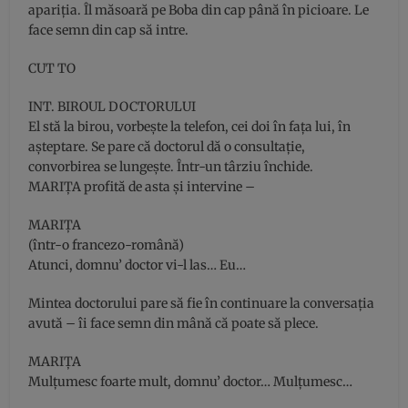
apariţia. Îl măsoară pe Boba din cap până în picioare. Le
face semn din cap să intre.
CUT TO
INT. BIROUL DOCTORULUI
El stă la birou, vorbeşte la telefon, cei doi în faţa lui, în
aşteptare. Se pare că doctorul dă o consultaţie,
convorbirea se lungeşte. Într-un târziu închide.
MARIŢA profită de asta şi intervine –
MARIŢA
(într-o francezo-română)
Atunci, domnu’ doctor vi-l las… Eu…
Mintea doctorului pare să fie în continuare la conversaţia
avută – îi face semn din mână că poate să plece.
MARIŢA
Mulţumesc foarte mult, domnu’ doctor… Mulţumesc…