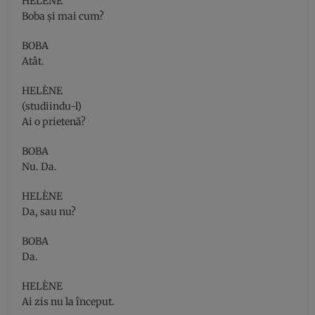
HELÈNE
Boba şi mai cum?
BOBA
Atât.
HELÈNE
(studiindu-l)
Ai o prietenă?
BOBA
Nu. Da.
HELÈNE
Da, sau nu?
BOBA
Da.
HELÈNE
Ai zis nu la început.