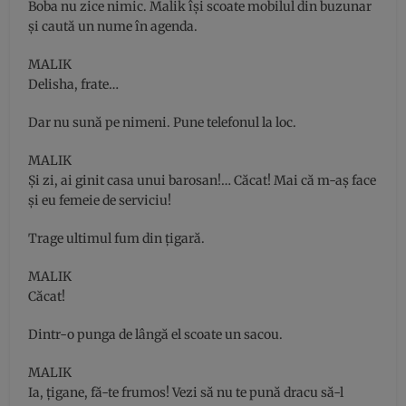
Boba nu zice nimic. Malik îşi scoate mobilul din buzunar
şi caută un nume în agenda.
MALIK
Delisha, frate…
Dar nu sună pe nimeni. Pune telefonul la loc.
MALIK
Şi zi, ai ginit casa unui barosan!… Căcat! Mai că m-aş face
şi eu femeie de serviciu!
Trage ultimul fum din ţigară.
MALIK
Căcat!
Dintr-o punga de lângă el scoate un sacou.
MALIK
Ia, ţigane, fă-te frumos! Vezi să nu te pună dracu să-l