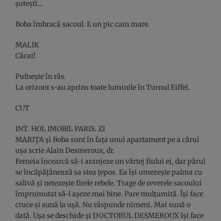
şuteşti…
Boba îmbracă sacoul. E un pic cam mare.
MALIK
Căcat!
Pufneşte în râs.
La orizont s-au aprins toate luminile în Turnul Eiffel.
CUT
INT. HOL IMOBIL PARIS. ZI
MARIŢA şi Boba sunt în faţa unui apartament pe a cărui
uşa scrie Alain Desmeroux, dr.
Femeia încearcă să-i aranjeze un vârtej fiului ei, dar părul
se încăpăţânează sa stea ţepos. Ea îşi umezeşte palma cu
salivă şi netezeşte firele rebele. Trage de reverele sacoului
împrumutat să-l aşeze mai bine. Pare mulţumită. Îşi face
cruce şi sună la uşă. Nu răspunde nimeni. Mai sună o
dată. Uşa se deschide şi DOCTORUL DESMEROUX îşi face