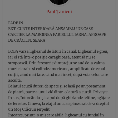
Paul Țanicui
FADE IN
EXT. CURTE INTERIOARĂ ANSAMBLU DE CASE-
CARTIER LA MARGINEA PARISULUI. IARNA, APROAPE
DE CRĂCIUN. SEARA
BOBA varsă ligheanul de lături în canal. Ligheanul e greu,
iar el stă într-o poziţie caraghioasă, atent să nu se
stropească. Prin ferestrele dimprejur se aud de-a valma
muzici arabe şi colinde americane, amplificate de ecoul
curţii, când mai tare, când mai încet, după voia celor care
ascultă.
Băiatul acuză dureri de spate şi se lasă pe un postament
de piatră, parte a unui zid dintr-o latură a curţii. Priveşte
în sus, întorcându-şi capul după ghirlande ieftine, agăţate
de ferestre. Cineva, la etajul unu, a spânzurat de-a dreptul
un Moş Crăciun jerpelit.
Întoarce, printr-o mişcare abilă, ligheanul cu fundul în