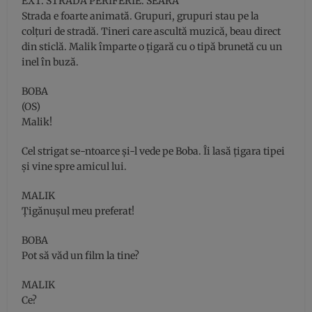
EXT. STRADA PERIFERIE. SEARA
Strada e foarte animată. Grupuri, grupuri stau pe la
colţuri de stradă. Tineri care ascultă muzică, beau direct
din sticlă. Malik împarte o ţigară cu o tipă brunetă cu un
inel în buză.
BOBA
(OS)
Malik!
Cel strigat se-ntoarce şi-l vede pe Boba. Îi lasă ţigara tipei
şi vine spre amicul lui.
MALIK
Ţigănuşul meu preferat!
BOBA
Pot să văd un film la tine?
MALIK
Ce?