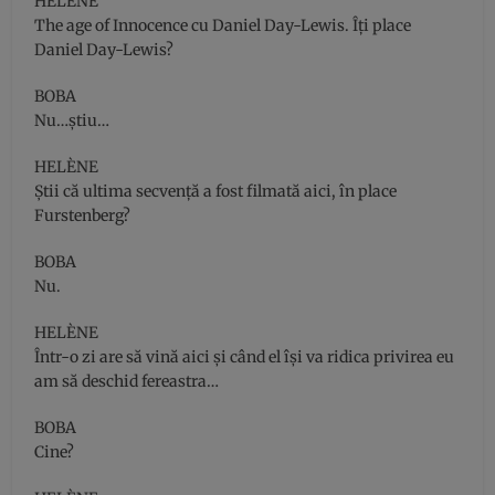
HELÈNE
The age of Innocence cu Daniel Day-Lewis. Îţi place
Daniel Day-Lewis?
BOBA
Nu…ştiu…
HELÈNE
Ştii că ultima secvenţă a fost filmată aici, în place
Furstenberg?
BOBA
Nu.
HELÈNE
Într-o zi are să vină aici şi când el îşi va ridica privirea eu
am să deschid fereastra…
BOBA
Cine?