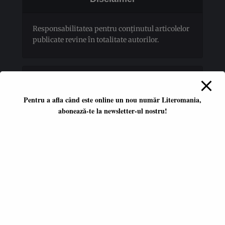
Responsabilitatea pentru conţinutul articolelor
publicate revine în totalitate autorilor.
Pentru a afla când este online un nou număr Literomania,
abonează-te la newsletter-ul nostru!
Platformă literară independentă
ISSN 2668-7402
ISSN-L 2668-7402
Editori coordonatori:
Adina Dinițoiu
Raul Popescu
Data apariţiei primului număr: