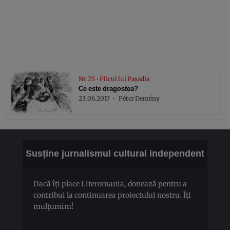
Nr. 25
•
Plicul lui Pașadia
Ce este dragostea?
23.06.2017
Péter Demény
Susține jurnalismul cultural independent
Dacă îți place Literomania, donează pentru a
contribui la continuarea proiectului nostru. Îți
mulțumim!