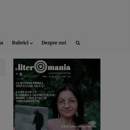
ia
Rubrici
Despre noi