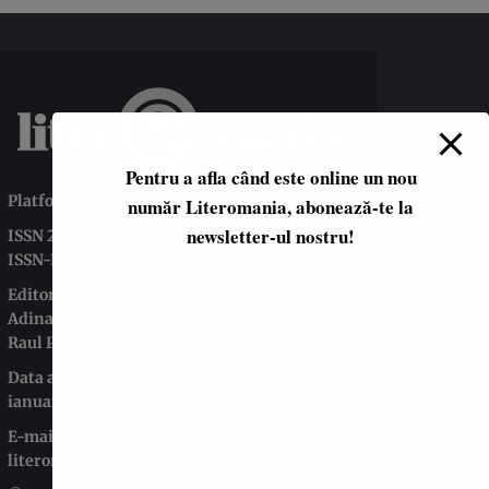
Pentru a afla când este online un nou
Platformă literară independentă
număr Literomania, abonează-te la
newsletter-ul nostru!
ISSN 2668-7402
ISSN-L 2668-7402
Editori coordonatori:
Adina Dinițoiu
Raul Popescu
Data apariţiei primului număr:
ianuarie 2017
E-mail:
literomania2017@gmail.com