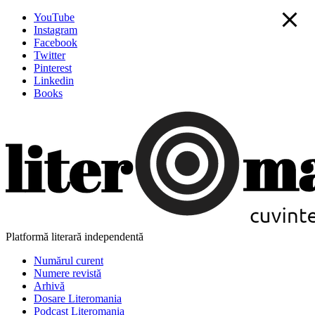
YouTube
Instagram
Facebook
Twitter
Pinterest
Linkedin
Books
Platformă literară independentă
Numărul curent
Numere revistă
Arhivă
Dosare Literomania
Podcast Literomania