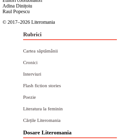
Editori coordonatori
Adina Dinițoiu
Raul Popescu
© 2017–2026 Literomania
Rubrici
Cartea săptămânii
Cronici
Interviuri
Flash fiction stories
Poezie
Literatura la feminin
Cărțile Literomania
Dosare Literomania