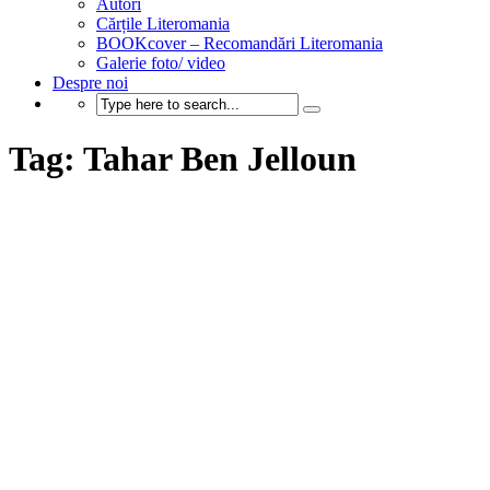
Autori
Cărțile Literomania
BOOKcover – Recomandări Literomania
Galerie foto/ video
Despre noi
Tag: Tahar Ben Jelloun