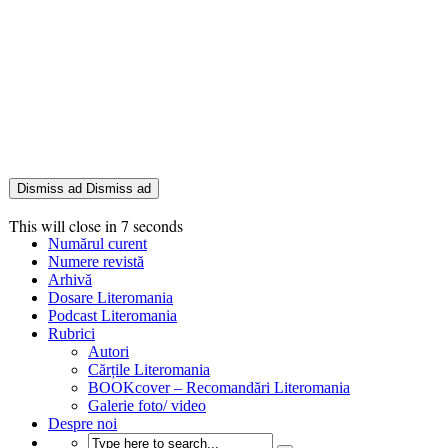
Dismiss ad
Dismiss ad
This will close in
6
seconds
Numărul curent
Numere revistă
Arhivă
Dosare Literomania
Podcast Literomania
Rubrici
Autori
Cărțile Literomania
BOOKcover – Recomandări Literomania
Galerie foto/ video
Despre noi