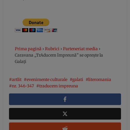
Prima pagină
›
Rubrici
›
Parteneriat media
›
Caravana „TrAducem împreună” se oprește la
Galați
artlit
evenimente culturale
galati
literomania
nr. 346-347
traducem impreuna