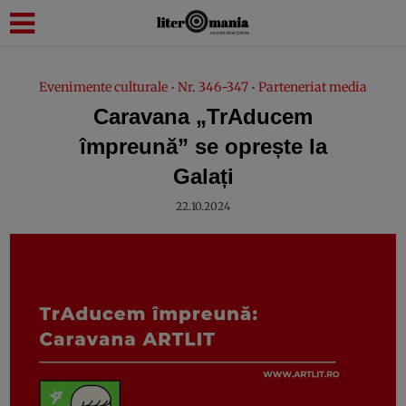
modal-check
Evenimente culturale
Nr. 346-347
Parteneriat media
•
•
Caravana „TrAducem
împreună” se oprește la
Galați
22.10.2024