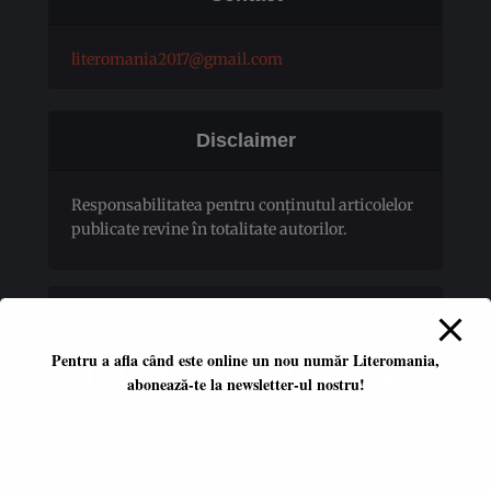
literomania2017@gmail.com
Disclaimer
Responsabilitatea pentru conţinutul articolelor
publicate revine în totalitate autorilor.
Pentru a afla când este online un nou număr Literomania,
abonează-te la newsletter-ul nostru!
Platformă literară independentă
ISSN 2668-7402