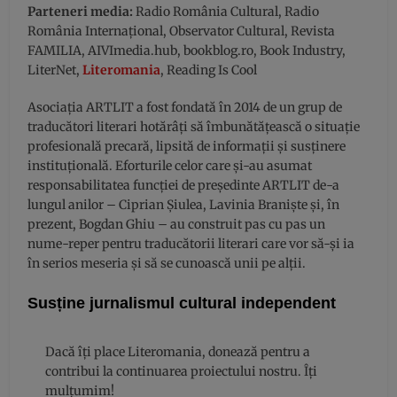
Parteneri media:
Radio România Cultural, Radio
România Internațional, Observator Cultural, Revista
FAMILIA, AIVImedia.hub, bookblog.ro, Book Industry,
LiterNet,
Literomania
, Reading Is Cool
Asociația ARTLIT a fost fondată în 2014 de un grup de
traducători literari hotărâți să îmbunătățească o situație
profesională precară, lipsită de informații și susținere
instituțională. Eforturile celor care și-au asumat
responsabilitatea funcției de președinte ARTLIT de-a
lungul anilor – Ciprian Șiulea, Lavinia Braniște și, în
prezent, Bogdan Ghiu – au construit pas cu pas un
nume-reper pentru traducătorii literari care vor să-și ia
în serios meseria și să se cunoască unii pe alții.
Susține jurnalismul cultural independent
Dacă îți place Literomania, donează pentru a
contribui la continuarea proiectului nostru. Îți
mulțumim!