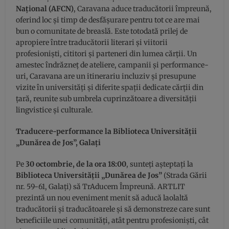
Național (AFCN)
, Caravana aduce traducătorii împreună,
oferind loc și timp de desfășurare pentru tot ce are mai
bun o comunitate de breaslă. Este totodată prilej de
apropiere între traducătorii literari și viitorii
profesioniști, cititori și parteneri din lumea cărții. Un
amestec îndrăzneț de ateliere, campanii și performance-
uri, Caravana are un itinerariu incluziv și presupune
vizite în universități și diferite spații dedicate cărții din
țară, reunite sub umbrela cuprinzătoare a diversității
lingvistice și culturale.
Traducere-performance la Biblioteca Universității
„Dunărea de Jos”, Galați
Pe
30 octombrie, de la ora 18:00
, sunteți așteptați la
Biblioteca Universității „Dunărea de Jos”
(Strada Gării
nr. 59-61, Galați) să TrAducem Împreună. ARTLIT
prezintă un nou eveniment menit să aducă laolaltă
traducătorii și traducătoarele și să demonstreze care sunt
beneficiile unei comunități, atât pentru profesioniști, cât