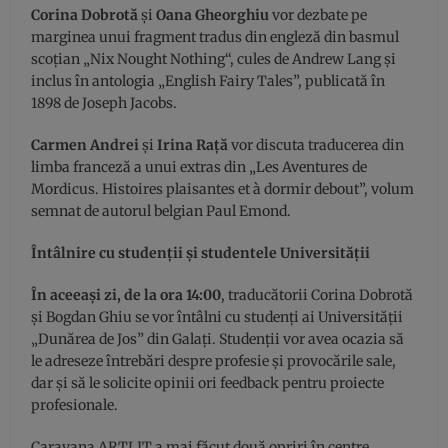
Corina Dobrotă
și
Oana
Gheorghiu
vor dezbate pe
marginea unui fragment tradus din engleză din basmul
scoțian „Nix Nought Nothing“, cules de Andrew Lang și
inclus în antologia „English Fairy Tales”, publicată în
1898 de Joseph Jacobs.
Carmen Andrei
și
Irina Rață
vor discuta traducerea din
limba franceză a unui extras din „Les Aventures de
Mordicus. Histoires plaisantes et à dormir debout”, volum
semnat de autorul belgian Paul Emond.
Întâlnire cu studenții și studentele Universității
În aceeași zi, de la ora 14:00
, traducătorii Corina Dobrotă
și Bogdan Ghiu se vor întâlni cu studenți ai Universității
„Dunărea de Jos” din Galați. Studenții vor avea ocazia să
le adreseze întrebări despre profesie și provocările sale,
dar și să le solicite opinii ori feedback pentru proiecte
profesionale.
Caravana ARTLIT a mai făcut două opriri în centre