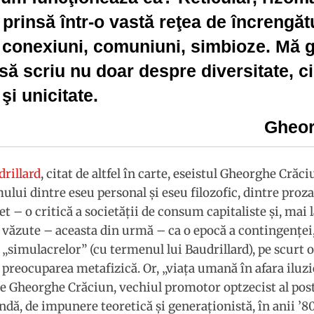
, prinsă într-o vastă reţea de încrengătu
, conexiuni, comuniuni, simbioze. Mă
 să scriu nu doar despre diversitate, c
şi unicitate.
Gheor
drillard
, citat de altfel în carte, eseistul Gheorghe Crăc
lui dintre eseu personal şi eseu filozofic, dintre proza
t – o critică a societăţii de consum capitaliste şi, mai l
 văzute – aceasta din urmă – ca o epocă a contingenţei,
 „simulacrelor” (cu termenul lui Baudrillard), pe scurt o
preocuparea metafizică. Or, „viaţa umană în afara iluzi
ie Gheorghe Crăciun, vechiul promotor optzecist al p
ndă, de impunere teoretică şi generaţionistă, în anii ’80