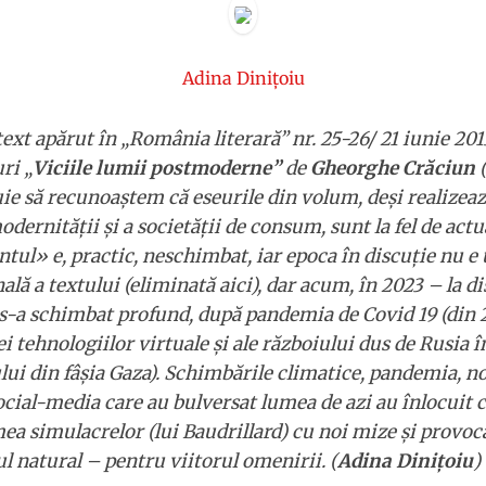
Adina Dinițoiu
ext apărut în „România literară” nr. 25-26/ 21 iunie 20
ri „
Viciile lumii postmoderne”
de
Gheorghe Crăciun
(
uie să recunoaştem că eseurile din volum, deşi realizeaz
dernităţii şi a societăţii de consum, sunt la fel de actua
ntul» e, practic, neschimbat, iar epoca în discuţie nu e
nală a textului (eliminată aici), dar acum, în 2023 – la d
 s-a schimbat profund, după pandemia de Covid 19 (din 2
ei tehnologiilor virtuale și ale războiului dus de Rusia 
lui din fâșia Gaza). Schimbările climatice, pandemia, no
social-media care au bulversat lumea de azi au înlocui
ea simulacrelor (lui Baudrillard) cu noi mize și provoc
ul natural – pentru viitorul omenirii. (
Adina Dinițoiu
)