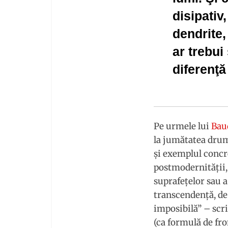
disipativ
dendrite
ar trebui
diferenţă 
Pe urmele lui
Bau
la jumătatea drumu
şi exemplul concre
postmodernităţii,
suprafeţelor sau a
transcendenţă, de 
imposibilă” – scr
(ca formulă de fro