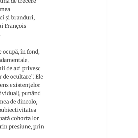
– una de trecere
umea
i şi branduri,
ui François
.
e ocupă, în fond,
undamentale,
mii de azi privesc
 de ocultare”. Ele
sens existenţelor
dividual), punând
mea de dincolo,
 subiectivitatea
oată cohorta lor
prin presiune, prin