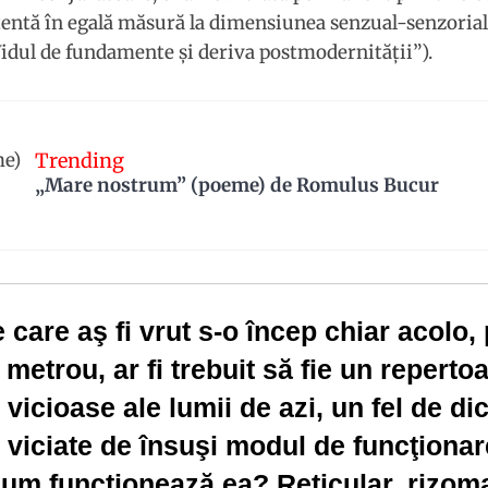
tentă în egală măsură la dimensiunea senzual-senzorială
Vidul de fundamente şi deriva postmodernităţii”).
Trending
„Mare nostrum” (poeme) de Romulus Bucur
 care aş fi vrut s-o încep chiar acolo,
e metrou, ar fi trebuit să fie un reperto
vicioase ale lumii de azi, un fel de di
viciate de însuşi modul de funcţionar
cum funcţionează ea? Reticular, rizoma