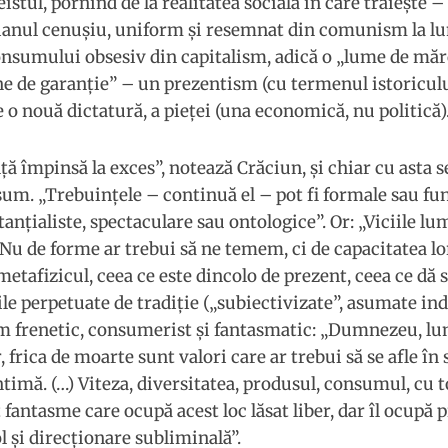
eistul, pornind de la realitatea socială în care trăieşte 
dianul cenuşiu, uniform şi resemnat din comunism la l
onsumului obsesiv din capitalism, adică o „lume de mărc
ne de garanţie” – un prezentism (cu termenul istoricul
o nouă dictatură, a pieţei (una economică, nu politică)
nţă împinsă la exces”, notează Crăciun, şi chiar cu asta s
sum. „Trebuinţele – continuă el – pot fi formale sau f
tanţialiste, spectaculare sau ontologice”. Or: „Viciile lu
Nu de forme ar trebui să ne temem, ci de capacitatea lor
metafizicul, ceea ce este dincolo de prezent, ceea ce dă 
ile perpetuate de tradiţie („subiectivizate”, asumate in
m frenetic, consumerist şi fantasmatic: „Dumnezeu, lu
, frica de moarte sunt valori care ar trebui să se afle în
timă. (…) Viteza, diversitatea, produsul, consumul, cu t
 fantasme care ocupă acest loc lăsat liber, dar îl ocupă 
l şi direcţionare subliminală”.