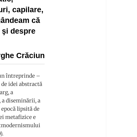
ri, capilare,
 gândeam că
i şi despre
ghe Crăciun
iun întreprinde –
 de idei abstractă
arg, a
 a diseminării, a
 epocă lipsită de
ei metafizice e
ostmodernismului
).