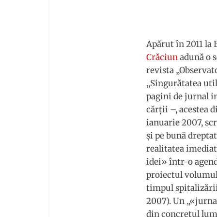
Apărut în 2011 la
Crăciun
adună o se
revista „Observat
„Singurătatea util
pagini de jurnal i
cărţii –, acestea 
ianuarie 2007, scr
şi pe bună dreptat
realitatea imedia
idei» într-o agend
proiectul volumul
timpul spitalizări
2007). Un „«jurnal
din concretul lum