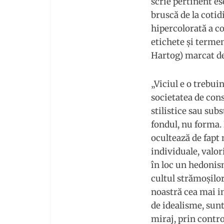
scrie pertinent es
bruscă de la coti
hipercolorată a c
etichete şi terme
Hartog) marcat de 
„Viciul e o trebui
societatea de con
stilistice sau subs
fondul, nu forma. 
ocultează de fapt 
individuale, valor
în loc un hedonis
cultul strămoşilor
noastră cea mai in
de idealisme, sunt
miraj, prin contro