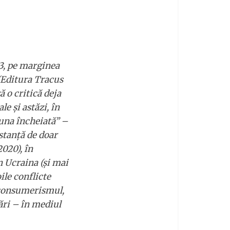
13, pe marginea
Editura Tracus
ă o critică deja
le şi astăzi, în
 una încheiată” –
istanță de doar
020), în
în Ucraina (și mai
ile conflicte
t consumerismul,
ări – în mediul