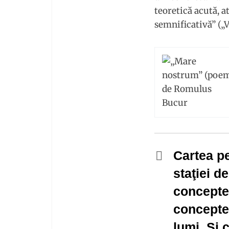
teoretică acută, a
semnificativă” („
Cartea pe
staţiei d
concepte 
concepte 
lumi. Şi 