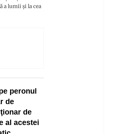
 a lumii şi la cea
 pe peronul
ar de
cţionar de
e al acestei
tic,