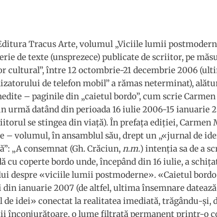
 Editura Tracus Arte, volumul „Viciile lumii postmoder
rie de texte (unsprezece) publicate de scriitor, pe măsur
or cultural”, între 12 octombrie-21 decembrie 2006 (ulti
izatorului de telefon mobil” a rămas neterminat), alătu
nedite – paginile din „caietul bordo”, cum scrie Carmen
din urmă datând din perioada 16 iulie 2006-15 ianuarie 2
iitorul se stingea din viaţă). În prefaţa ediţiei, Carme
e – volumul, în ansamblul său, drept un „«jurnal de ide
tă”: „A consemnat (Gh. Crăciun,
n.m.
) intenţia sa de a s
ă cu coperte bordo unde, începând din 16 iulie, a schiţ
ui despre «viciile lumii postmoderne». «Caietul bordo»
i din ianuarie 2007 (de altfel, ultima însemnare datează
 de idei» conectat la realitatea imediată, trăgându-şi, d
ii înconjurătoare, o lume filtrată permanent printr-o c