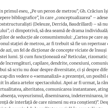
n primul eseu, „Pe un peron de metrou”, Gh. Crăciun îşi
 repere bibliografice”, în care „conceptualizarea” – adese
poststructuralişti (Deleuze, Derrida, Baudrillard) – să nu
lui”, ci dimpotrivă, să dea seamă de drama individuală
giilor de seducţie ale consumismului: „Cartea pe care aş 
ronul staţiei de metrou, ar fi trebuit să fie un repertoa
 de azi, un fel de dicţionar de concepte viciate de însuş
stei lumi. Şi cum funcţionează ea? Reticular, rizomatic,
a de încrengături, capilare, dendrite, conexiuni, comun
ui să scriu nu doar despre diversitate, ci şi despre dife
ap din vedere o «semanaliză» a prezenţei, un posibil 
t în afara artelor spectacolului. Apoi ar fi urmat, la rân
irtualitatea, alteritatea, comunicarea instantanee, atin
, absenţa, voyeurismul, diseminarea, indeterminarea, int
nţă de interfaţă de care nimeni nu era conştient)”. Des