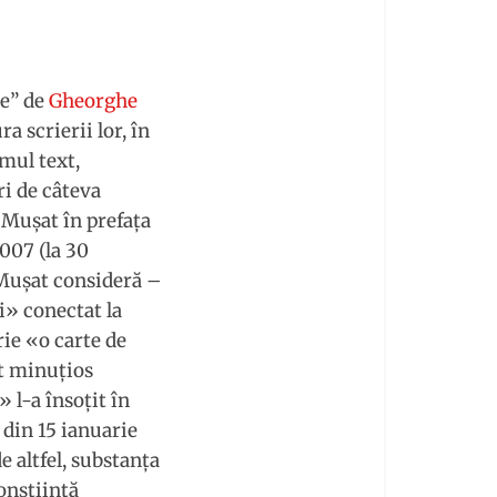
ne” de
Gheorghe
a scrierii lor, în
mul text,
ri de câteva
 Muşat în prefaţa
007 (la 30
n Muşat consideră –
i» conectat la
crie «o carte de
at minuţios
 l-a însoţit în
 din 15 ianuarie
e altfel, substanţa
onştiinţă