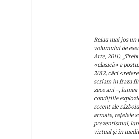
Reiau mai jos un t
volumului de eseu
Arte, 2011). „Treb
«clasică» a postmo
2012, căci «refere
scriam în fraza fi
zece ani –, lumea
condițiile explozi
recent ale războiu
armate, rețelele 
prezentismul, lum
virtual și în medi