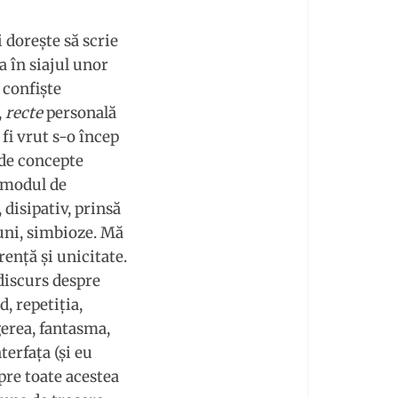
 doreşte să scrie
a în siajul unor
 confişte
,
recte
personală
fi vrut s-o încep
r de concepte
i modul de
 disipativ, prinsă
iuni, simbioze. Mă
renţă şi unicitate.
discurs despre
d, repetiţia,
gerea, fantasma,
erfaţa (şi eu
pre toate acestea