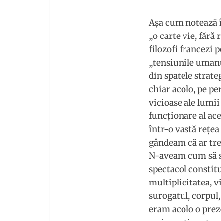
Aşa cum notează î
„o carte vie, fără
filozofi francezi 
„tensiunile umanu
din spatele strate
chiar acolo, pe pe
vicioase ale lumii
funcţionare al ace
într-o vastă reţe
gândeam că ar treb
N-aveam cum să sc
spectacol constitui
multiplicitatea, v
surogatul, corpul
eram acolo o preze