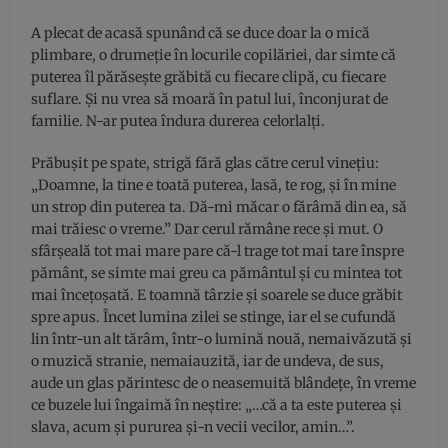
A plecat de acasă spunând că se duce doar la o mică
plimbare, o drumeție în locurile copilăriei, dar simte că
puterea îl părăsește grăbită cu fiecare clipă, cu fiecare
suflare. Și nu vrea să moară în patul lui, înconjurat de
familie. N-ar putea îndura durerea celorlalți.
Prăbușit pe spate, strigă fără glas către cerul vinețiu:
„Doamne, la tine e toată puterea, lasă, te rog, și în mine
un strop din puterea ta. Dă-mi măcar o fărâmă din ea, să
mai trăiesc o vreme.” Dar cerul rămâne rece și mut. O
sfârșeală tot mai mare pare că-l trage tot mai tare înspre
pământ, se simte mai greu ca pământul și cu mintea tot
mai încețoșată. E toamnă târzie și soarele se duce grăbit
spre apus. Încet lumina zilei se stinge, iar el se cufundă
lin într-un alt tărâm, într-o lumină nouă, nemaivăzută și
o muzică stranie, nemaiauzită, iar de undeva, de sus,
aude un glas părintesc de o neasemuită blândețe, în vreme
ce buzele lui îngaimă în neștire: „…că a ta este puterea și
slava, acum și pururea și-n vecii vecilor, amin…”.