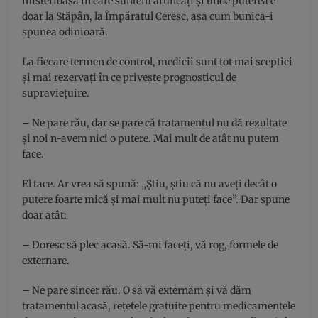
misterioasă în care suntem aruncați și unde puterea e
doar la Stăpân, la Împăratul Ceresc, așa cum bunica-i
spunea odinioară.
La fiecare termen de control, medicii sunt tot mai sceptici
și mai rezervați în ce privește prognosticul de
supraviețuire.
– Ne pare rău, dar se pare că tratamentul nu dă rezultate
și noi n-avem nici o putere. Mai mult de atât nu putem
face.
El tace. Ar vrea să spună: „Știu, știu că nu aveți decât o
putere foarte mică și mai mult nu puteți face”. Dar spune
doar atât:
– Doresc să plec acasă. Să-mi faceți, vă rog, formele de
externare.
– Ne pare sincer rău. O să vă externăm și vă dăm
tratamentul acasă, rețetele gratuite pentru medicamentele