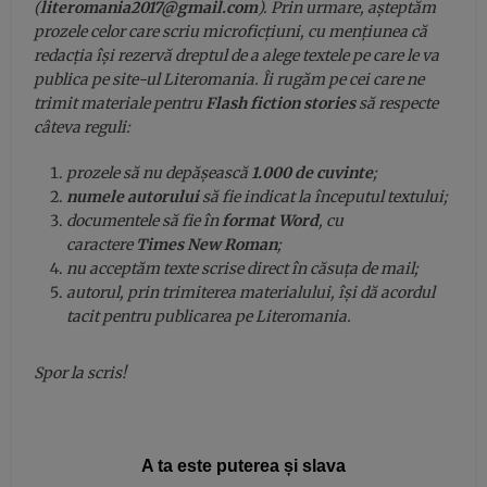
(
literomania2017@gmail.com
).
Prin urmare, așteptăm
prozele celor care scriu microficțiuni, cu mențiunea că
redacția își rezervă dreptul de a alege textele pe care le va
publica pe site-ul
Literomania
. Îi rugăm pe cei care ne
trimit materiale pentru
Flash fiction stories
să respecte
câteva reguli:
prozele să nu depășească
1.000 de cuvinte
;
numele autorului
să fie indicat la începutul textului;
documentele să fie în
format Word
, cu
caractere
Times New Roman
;
nu acceptăm texte scrise direct în căsuța de mail;
autorul, prin trimiterea materialului, își dă acordul
tacit pentru publicarea pe
Literomania
.
Spor la scris!
A ta este puterea și slava