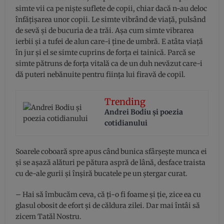
simte vii ca pe niște suflete de copii, chiar dacă n-au deloc
înfățișarea unor copii. Le simte vibrând de viață, pulsând
de sevă și de bucuria de a trăi. Așa cum simte vibrarea
ierbii și a tufei de alun care-i ține de umbră. E atâta viață
în jur și el se simte cuprins de forța ei tainică. Parcă se
simte pătruns de forța vitală ca de un duh nevăzut care-i
dă puteri nebănuite pentru ființa lui firavă de copil.
Trending
Andrei Bodiu şi poezia
cotidianului
Soarele coboară spre apus când bunica sfârșește munca ei
și se așază alături pe pătura aspră de lână, desface traista
cu de-ale gurii și înșiră bucatele pe un ștergar curat.
– Hai să îmbucăm ceva, că ți-o fi foame și ție, zice ea cu
glasul obosit de efort și de căldura zilei. Dar mai întâi să
zicem Tatăl Nostru.