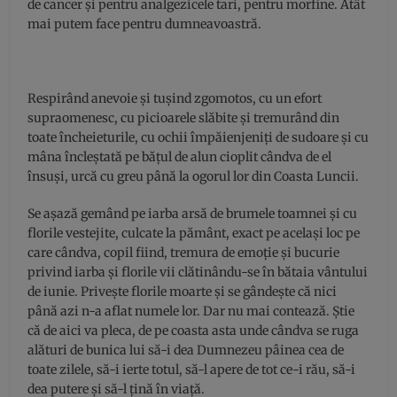
de cancer și pentru analgezicele tari, pentru morfine. Atât
mai putem face pentru dumneavoastră.
Respirând anevoie și tușind zgomotos, cu un efort
supraomenesc, cu picioarele slăbite și tremurând din
toate încheieturile, cu ochii împăienjeniți de sudoare și cu
mâna încleștată pe bățul de alun cioplit cândva de el
însuși, urcă cu greu până la ogorul lor din Coasta Luncii.
Se așază gemând pe iarba arsă de brumele toamnei și cu
florile vestejite, culcate la pământ, exact pe același loc pe
care cândva, copil fiind, tremura de emoție și bucurie
privind iarba și florile vii clătinându-se în bătaia vântului
de iunie. Privește florile moarte și se gândește că nici
până azi n-a aflat numele lor. Dar nu mai contează. Știe
că de aici va pleca, de pe coasta asta unde cândva se ruga
alături de bunica lui să-i dea Dumnezeu pâinea cea de
toate zilele, să-i ierte totul, să-l apere de tot ce-i rău, să-i
dea putere și să-l țină în viață.