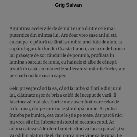
Grig Salvan
Amintirea acelei zile de demult e una dintre cele mai
puternice din mintea lui. Are doar vreo șase ani și stă
culcat pe-o pătură de lână la umbra unei tufe de alun, la
capătul ogorului lor din Coasta Luncii, acolo unde bunica
lui prășește de zor rândurile de porumb, profilată în
lumina soarelui de iunie, cu hainele ei albe de cânepă
țesută în casă, cu mânecile suflecate și mâinile încleștate
pe coada noduroasă a sapei.
Gelu privește când la ea, când la iarba și florile din jurul
lui, clătinate ușor de briza caldă de început de vară. Îl
fascinează mai ales florile mov asemănătoare celor de
trifoi roșu, dar pe care nu le știe după nume. Ar putea
întreba pe bunica, cea care le știe pe toate, dar parcă nici
nu vrea să afle. Iubește misterul și necunoscutul. Ar
aduna câteva să le ofere bunicii când va face o pauză și se
va odihni alături de el, dar parcă nu-i vine să le rupă. Le