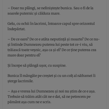
– Doar nu plângi, se neliniștește bunica. Sau o fi de la
soarele puternic și căldura mare.
Gelu, cu ochii în lacrimi, întoarce capul spre orizontul
îndepărtat.
– De ce oare? De ce e atâta neputință și moarte? De ce nu-
și întinde Dumnezeu puterea lui peste tot ce-i viu, să
trăiască toate veșnic, așa ca și el? De ce ține puterea cea
mare doar pentru el?
Și începe să plângă ușor, cu suspine.
Bunica îl mângâie pe creștet și cu un colț al năframei îi
șterge lacrimile.
– Așa e vrerea lui Dumnezeu și noi nu știm de ce e așa.
Trebuie să trăim atât cât ne e dat, să ne petrecem pe
pământ așa cum ne e scris.