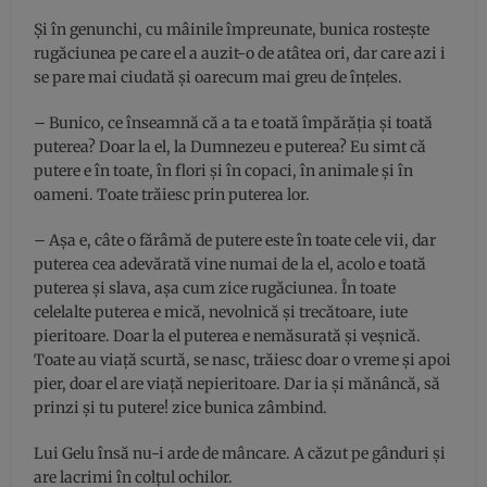
Și în genunchi, cu mâinile împreunate, bunica rostește
rugăciunea pe care el a auzit-o de atâtea ori, dar care azi i
se pare mai ciudată și oarecum mai greu de înțeles.
– Bunico, ce înseamnă că a ta e toată împărăția și toată
puterea? Doar la el, la Dumnezeu e puterea? Eu simt că
putere e în toate, în flori și în copaci, în animale și în
oameni. Toate trăiesc prin puterea lor.
– Așa e, câte o fărâmă de putere este în toate cele vii, dar
puterea cea adevărată vine numai de la el, acolo e toată
puterea și slava, așa cum zice rugăciunea. În toate
celelalte puterea e mică, nevolnică și trecătoare, iute
pieritoare. Doar la el puterea e nemăsurată și veșnică.
Toate au viață scurtă, se nasc, trăiesc doar o vreme și apoi
pier, doar el are viață nepieritoare. Dar ia și mănâncă, să
prinzi și tu putere! zice bunica zâmbind.
Lui Gelu însă nu-i arde de mâncare. A căzut pe gânduri și
are lacrimi în colțul ochilor.