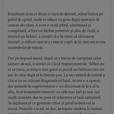
Retrăiește acea zi dintr-o vară de demult, stând întins pe
patul de spital, unde se reface cu greu după operația de
cancer de colon. A avut o viață plină, sănătoasă și
cumpătată, a fost un bărbat puternic și plin de viață, a
muncit pe brânci, a simțit că e în stare să răstoarne
munții, a ridicat case și a crescut copii de la care are acum
sumedenie de nepoți.
Dar pe nepusă masă, după ce a trecut de cumpăna celor
șaizeci de ani, a simțit că-l lasă treptat puterile. Slăbea pe
zi ce trece, se mișca mai greoi și parcă un bolovan sau un
sac ar căra după el la fiecare pas. La un control de rutină a
căzut ca un trăsnet diagnosticul fatal. Acum s-a operat,
dar șansele de supraviețuire s-au diminuat de la o zi la
alta, face tratament intensiv cu cele mai tari și mai noi
medicamente, dar se pare că refacerea se lasă așteptată.
Se deplasează cu greutate chiar și până la baie ori la
masă. Puterile-i scad, se duc, se topesc undeva în lumea