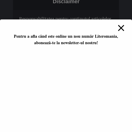
Disclaimer
Responsabilitatea pentru conţinutul articolelor
publicate revine în totalitate autorilor.
Pentru a afla când este online un nou număr Literomania,
abonează-te la newsletter-ul nostru!
Platformă literară independentă
ISSN 2668-7402
ISSN-L 2668-7402
Editori coordonatori:
Adina Dinițoiu
Raul Popescu
Data apariţiei primului număr:
ianuarie 2017
E-mail:
literomania2017@gmail.com