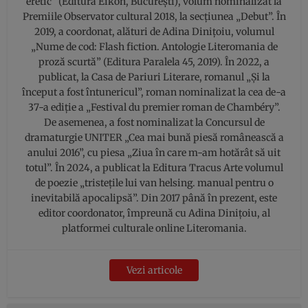
eretic” (Editura Eikon, București), volum nominalizat la
Premiile Observator cultural 2018, la secțiunea „Debut”. În
2019, a coordonat, alături de Adina Dinițoiu, volumul
„Nume de cod: Flash fiction. Antologie Literomania de
proză scurtă” (Editura Paralela 45, 2019). În 2022, a
publicat, la Casa de Pariuri Literare, romanul „Și la
început a fost întunericul”, roman nominalizat la cea de-a
37-a ediție a „Festival du premier roman de Chambéry”.
De asemenea, a fost nominalizat la Concursul de
dramaturgie UNITER „Cea mai bună piesă românească a
anului 2016”, cu piesa „Ziua în care m-am hotărât să uit
totul”. În 2024, a publicat la Editura Tracus Arte volumul
de poezie „tristețile lui van helsing. manual pentru o
inevitabilă apocalipsă”. Din 2017 până în prezent, este
editor coordonator, împreună cu Adina Dinițoiu, al
platformei culturale online Literomania.
Vezi articole