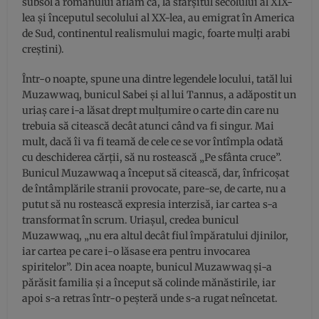
subsol a romanului aflăm că, la sfârșitul secolului al XIX-
lea și începutul secolului al XX-lea, au emigrat în America
de Sud, continentul realismului magic, foarte mulți arabi
creștini).
Într-o noapte, spune una dintre legendele locului, tatăl lui
Muzawwaq, bunicul Sabei și al lui Tannus, a adăpostit un
uriaș care i-a lăsat drept mulțumire o carte din care nu
trebuia să citească decât atunci când va fi singur. Mai
mult, dacă îi va fi teamă de cele ce se vor întîmpla odată
cu deschiderea cărții, să nu rostească „Pe sfânta cruce”.
Bunicul Muzawwaq a început să citească, dar, înfricoșat
de întâmplările stranii provocate, pare-se, de carte, nu a
putut să nu rostească expresia interzisă, iar cartea s-a
transformat în scrum. Uriașul, credea bunicul
Muzawwaq, „nu era altul decât fiul împăratului djinilor,
iar cartea pe care i-o lăsase era pentru invocarea
spiritelor”. Din acea noapte, bunicul Muzawwaq și-a
părăsit familia și a început să colinde mănăstirile, iar
apoi s-a retras într-o peșteră unde s-a rugat neîncetat.