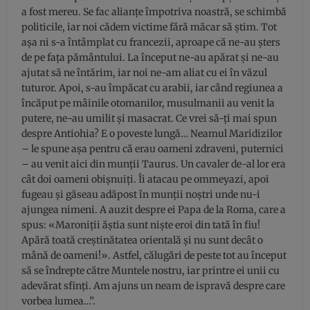
a fost mereu. Se fac alianțe împotriva noastră, se schimbă
politicile, iar noi cădem victime fără măcar să știm. Tot
așa ni s-a întâmplat cu francezii, aproape că ne-au șters
de pe fața pământului. La început ne-au apărat și ne-au
ajutat să ne întărim, iar noi ne-am aliat cu ei în văzul
tuturor. Apoi, s-au împăcat cu arabii, iar când regiunea a
încăput pe mâinile otomanilor, musulmanii au venit la
putere, ne-au umilit și masacrat. Ce vrei să-ți mai spun
despre Antiohia? E o poveste lungă… Neamul Maridizilor
– le spune așa pentru că erau oameni zdraveni, puternici
– au venit aici din munții Taurus. Un cavaler de-al lor era
cât doi oameni obișnuiți. Îi atacau pe ommeyazi, apoi
fugeau și găseau adăpost în munții noștri unde nu-i
ajungea nimeni. A auzit despre ei Papa de la Roma, care a
spus: «Maroniții ăștia sunt niște eroi din tată în fiu!
Apără toată creștinătatea orientală și nu sunt decât o
mână de oameni!». Astfel, călugări de peste tot au început
să se îndrepte către Muntele nostru, iar printre ei unii cu
adevărat sfinți. Am ajuns un neam de ispravă despre care
vorbea lumea…”.