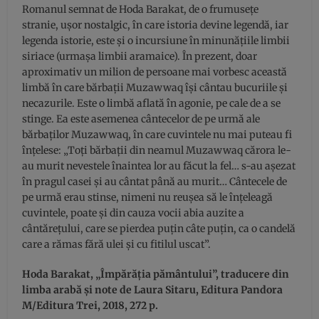
Romanul semnat de Hoda Barakat, de o frumusețe
stranie, ușor nostalgic, în care istoria devine legendă, iar
legenda istorie, este și o incursiune în minunățiile limbii
siriace (urmașa limbii aramaice). În prezent, doar
aproximativ un milion de persoane mai vorbesc această
limbă în care bărbații Muzawwaq își cântau bucuriile și
necazurile. Este o limbă aflată în agonie, pe cale de a se
stinge. Ea este asemenea cântecelor de pe urmă ale
bărbaților Muzawwaq, în care cuvintele nu mai puteau fi
înțelese: „Toți bărbații din neamul Muzawwaq cărora le-
au murit nevestele înaintea lor au făcut la fel… s-au așezat
în pragul casei și au cântat până au murit… Cântecele de
pe urmă erau stinse, nimeni nu reușea să le înțeleagă
cuvintele, poate și din cauza vocii abia auzite a
cântărețului, care se pierdea puțin câte puțin, ca o candelă
care a rămas fără ulei și cu fitilul uscat”.
Hoda Barakat, „Împărăția pământului”, traducere din
limba arabă și note de Laura Sitaru, Editura Pandora
M/Editura Trei, 2018, 272 p.