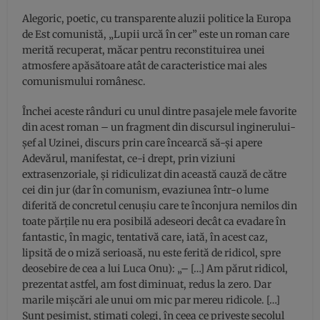
Alegoric, poetic, cu transparente aluzii politice la Europa
de Est comunistă, „Lupii urcă în cer” este un roman care
merită recuperat, măcar pentru reconstituirea unei
atmosfere apăsătoare atât de caracteristice mai ales
comunismului românesc.
Închei aceste rânduri cu unul dintre pasajele mele favorite
din acest roman – un fragment din discursul inginerului-
șef al Uzinei, discurs prin care încearcă să-și apere
Adevărul, manifestat, ce-i drept, prin viziuni
extrasenzoriale, și ridiculizat din această cauză de către
cei din jur (dar în comunism, evaziunea într-o lume
diferită de concretul cenușiu care te înconjura nemilos din
toate părțile nu era posibilă adeseori decât ca evadare în
fantastic, în magic, tentativă care, iată, în acest caz,
lipsită de o miză serioasă, nu este ferită de ridicol, spre
deosebire de cea a lui Luca Onu): „– […] Am părut ridicol,
prezentat astfel, am fost diminuat, redus la zero. Dar
marile mișcări ale unui om mic par mereu ridicole. […]
Sunt pesimist, stimați colegi, în ceea ce privește secolul