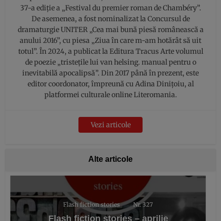
37-a ediție a „Festival du premier roman de Chambéry”.
De asemenea, a fost nominalizat la Concursul de
dramaturgie UNITER „Cea mai bună piesă românească a
anului 2016”, cu piesa „Ziua în care m-am hotărât să uit
totul”. În 2024, a publicat la Editura Tracus Arte volumul
de poezie „tristețile lui van helsing. manual pentru o
inevitabilă apocalipsă”. Din 2017 până în prezent, este
editor coordonator, împreună cu Adina Dinițoiu, al
platformei culturale online Literomania.
Vezi articole
Alte articole
Flash fiction stories
Nr. 327
Flash fiction stories – aprilie