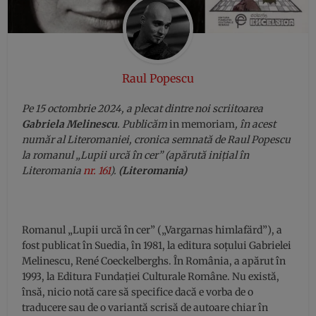
Raul Popescu
Pe 15 octombrie 2024, a plecat dintre noi scriitoarea
Gabriela Melinescu
. Publicăm
in memoriam
, în acest
număr al Literomaniei, cronica semnată de Raul Popescu
la romanul „Lupii urcă în cer” (apărută inițial în
Literomania
nr. 161
).
(Literomania)
Romanul „Lupii urcă în cer” („Vargarnas himlafärd”), a
fost publicat în Suedia, în 1981, la editura soțului Gabrielei
Melinescu, René Coeckelberghs. În România, a apărut în
1993, la Editura Fundației Culturale Române. Nu există,
însă, nicio notă care să specifice dacă e vorba de o
traducere sau de o variantă scrisă de autoare chiar în