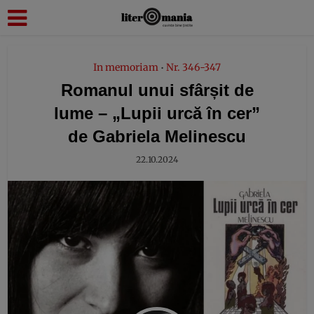
modal-check
In memoriam
Nr. 346-347
•
Romanul unui sfârșit de
lume – „Lupii urcă în cer”
de Gabriela Melinescu
22.10.2024