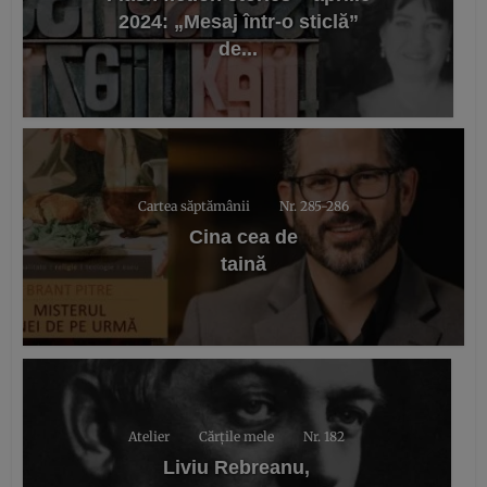
2024: „Mesaj într-o sticlă”
de...
Cartea săptămânii
Nr. 285-286
Cina cea de
taină
Atelier
Cărțile mele
Nr. 182
Liviu Rebreanu,