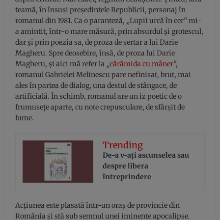
teamă, în însuși președintele Republicii, personaj în
romanul din 1981. Ca o paranteză, „Lupii urcă în cer” mi-
a amintit, într-o mare măsură, prin absurdul și grotescul,
dar și prin poezia sa, de proza de sertar a lui Darie
Magheru. Spre deosebire, însă, de proza lui Darie
Magheru, și aici mă refer la „
cărămida cu mâner
”,
romanul Gabrielei Melinescu pare nefinisat, brut, mai
ales în partea de dialog, una destul de stângace, de
artificială. În schimb, romanul are un iz poetic de o
frumusețe aparte, cu note crepusculare, de sfârșit de
lume.
Trending
De-a v-aţi ascunselea sau
despre libera
întreprindere
Acțiunea este plasată într-un oraș de provincie din
România și stă sub semnul unei iminente apocalipse.