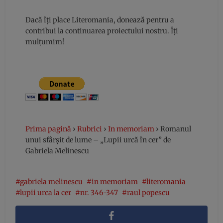
Dacă îți place Literomania, donează pentru a
contribui la continuarea proiectului nostru. Îți
mulțumim!
Prima pagină
›
Rubrici
›
In memoriam
›
Romanul
unui sfârșit de lume – „Lupii urcă în cer” de
Gabriela Melinescu
gabriela melinescu
in memoriam
literomania
lupii urca la cer
nr. 346-347
raul popescu