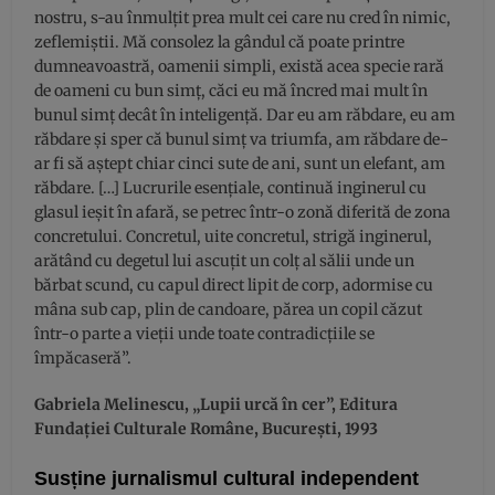
nostru, s-au înmulțit prea mult cei care nu cred în nimic,
zeflemiștii. Mă consolez la gândul că poate printre
dumneavoastră, oamenii simpli, există acea specie rară
de oameni cu bun simț, căci eu mă încred mai mult în
bunul simț decât în inteligență. Dar eu am răbdare, eu am
răbdare și sper că bunul simț va triumfa, am răbdare de-
ar fi să aștept chiar cinci sute de ani, sunt un elefant, am
răbdare. […] Lucrurile esențiale, continuă inginerul cu
glasul ieșit în afară, se petrec într-o zonă diferită de zona
concretului. Concretul, uite concretul, strigă inginerul,
arătând cu degetul lui ascuțit un colț al sălii unde un
bărbat scund, cu capul direct lipit de corp, adormise cu
mâna sub cap, plin de candoare, părea un copil căzut
într-o parte a vieții unde toate contradicțiile se
împăcaseră”.
Gabriela Melinescu, „Lupii urcă în cer”, Editura
Fundației Culturale Române, București, 1993
Susține jurnalismul cultural independent