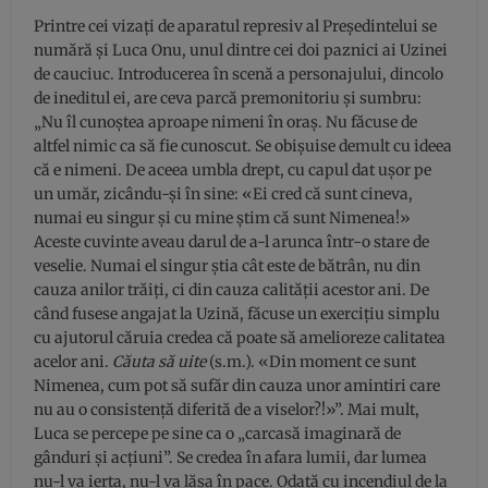
Printre cei vizați de aparatul represiv al Președintelui se
numără și Luca Onu, unul dintre cei doi paznici ai Uzinei
de cauciuc. Introducerea în scenă a personajului, dincolo
de ineditul ei, are ceva parcă premonitoriu și sumbru:
„Nu îl cunoștea aproape nimeni în oraș. Nu făcuse de
altfel nimic ca să fie cunoscut. Se obișuise demult cu ideea
că e nimeni. De aceea umbla drept, cu capul dat ușor pe
un umăr, zicându-și în sine: «Ei cred că sunt cineva,
numai eu singur și cu mine știm că sunt Nimenea!»
Aceste cuvinte aveau darul de a-l arunca într-o stare de
veselie. Numai el singur știa cât este de bătrân, nu din
cauza anilor trăiți, ci din cauza calității acestor ani. De
când fusese angajat la Uzină, făcuse un exercițiu simplu
cu ajutorul căruia credea că poate să amelioreze calitatea
acelor ani.
Căuta să uite
(s.m.). «Din moment ce sunt
Nimenea, cum pot să sufăr din cauza unor amintiri care
nu au o consistență diferită de a viselor?!»”. Mai mult,
Luca se percepe pe sine ca o „carcasă imaginară de
gânduri și acțiuni”. Se credea în afara lumii, dar lumea
nu-l va ierta, nu-l va lăsa în pace. Odată cu incendiul de la