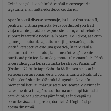
Uzină, viața lui se schimbă, capătă concretețe prin
legăturile, mai mult nedorite, cu cei din jur.
Apar în scenă diverse personaje, iar Luca Onu pare a fi,
pentru ei, victima perfectă. Pe cât de discret și-a trăit
viața înainte, pe atât de expus este acum, când trebuie să
suporte bizareriile fiecăruia în parte. Ce-i drept, așa cum
spune și naratorul, „apetitul morții provoacă apetitul
vieții”. Perspectiva este una gnostică, în care Răul a
contaminat absolut totul, iar lumea întreagă trebuie
purificată prin foc. De unde și motto-ul romanului: „Până
la cer ridică gura lor/ și cu limba lor străbat Pământul”
(Psalmul 72, 9). În fapt, Gabriela Melinescu a plecat în
scrierea acestui roman de la un comentariu la Psalmul 72,
9 din „Confesiunile” Sfântului Augustin. A avut în
momentul lecturii, mărturisește scriitoarea, o viziune în
care omenirea i-a apărut sub forma unor lupi hămesiți
care, după ce au devorat pământul, se îndreaptă cu
boturile căscate înspre cer, dornici să-l înghită și pe
acesta din urmă.