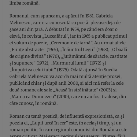
limba română.
Romanul, cum spuneam, a apărut în 1981. Gabriela
Melinescu, care era cunoscută ca poetă, plecase deja de
șase ani din țară. A debutat în 1959, pe când era doar o
elevă, în revista „Luceafărul”, iar în 1965 a publicat primul
ei volum de poezie, „Ceremonie de iarnă”. Au urmat altele:
„Ființe abstracte” (1965), „Înăuntrul Legii” (1968), „O boală
de origine divină” (1970), „Jurământul de sărăcie, castitate
și supunere” (1972), „Murmurul lumii” (1972) și
„Împotriva celui iubit” (1975). Odată ajunsă în Suedia,
Gabriela Melinescu va acorda mai multă atenție prozei,
publicând chiar și după anii 2000, și aici mă refer la cele
două romane ale sale „Acasă în străinătate” (2003) și
„Mama ca Dumnezeu” (2010), care nu au fost traduse, din
câte cunosc, în română.
Roman cu tentă poetică, de influență expresionistă, ca și
poezia ei, „Lupii urcă în cer” este, în același timp, și un
roman politic, în care regimul comunist din România este
aspru criticat. Mai exact, regimul Ceaușescu. Țintea, fără