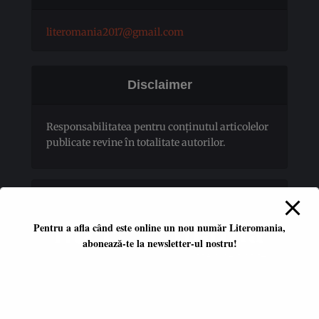
literomania2017@gmail.com
Disclaimer
Responsabilitatea pentru conţinutul articolelor
publicate revine în totalitate autorilor.
Pentru a afla când este online un nou număr Literomania,
abonează-te la newsletter-ul nostru!
Platformă literară independentă
ISSN 2668-7402
ISSN-L 2668-7402