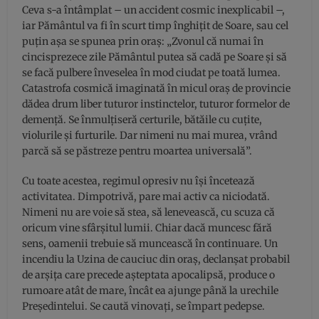
Ceva s-a întâmplat – un accident cosmic inexplicabil –,
iar Pământul va fi în scurt timp înghițit de Soare, sau cel
puțin așa se spunea prin oraș: „Zvonul că numai în
cincisprezece zile Pământul putea să cadă pe Soare și să
se facă pulbere înveselea în mod ciudat pe toată lumea.
Catastrofa cosmică imaginată în micul oraș de provincie
dădea drum liber tuturor instinctelor, tuturor formelor de
demență. Se înmulțiseră certurile, bătăile cu cuțite,
violurile și furturile. Dar nimeni nu mai murea, vrând
parcă să se păstreze pentru moartea universală”.
Cu toate acestea, regimul opresiv nu își încetează
activitatea. Dimpotrivă, pare mai activ ca niciodată.
Nimeni nu are voie să stea, să lenevească, cu scuza că
oricum vine sfârșitul lumii. Chiar dacă muncesc fără
sens, oamenii trebuie să muncească în continuare. Un
incendiu la Uzina de cauciuc din oraș, declanșat probabil
de arșița care precede așteptata apocalipsă, produce o
rumoare atât de mare, încât ea ajunge până la urechile
Președintelui. Se caută vinovați, se împart pedepse.