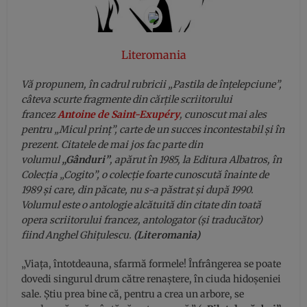
Literomania
Vă propunem, în cadrul rubricii „Pastila de înțelepciune”,
câteva scurte fragmente din cărțile scriitorului
francez
Antoine de Saint-Exupéry
, cunoscut mai ales
pentru „Micul prinț”, carte de un succes incontestabil și în
prezent. Citatele de mai jos fac parte din
volumul
„Gânduri”
, apărut în 1985, la Editura Albatros, în
Colecția „Cogito”, o colecție foarte cunoscută înainte de
1989 și care, din păcate, nu s-a păstrat și după 1990.
Volumul este o antologie alcătuită din citate din toată
opera scriitorului francez, antologator (și traducător)
fiind Anghel Ghițulescu.
(Literomania)
„Viața, întotdeauna, sfarmă formele! Înfrângerea se poate
dovedi singurul drum către renaștere, în ciuda hidoșeniei
sale. Știu prea bine că, pentru a crea un arbore, se