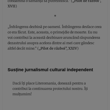
condamnă o sămânță să putrezească.” (
„Pilot de război”,
XVII
)
*
„Înfrângerea dezbină pe oameni. Înfrângerea desface ceea
ce era făcut. Este, aceasta, o primejdie de moarte. Eu nu
voi contribui la această dezbinare aruncând răspunderea
dezastrului asupra acelora dintre ai mei care gândesc
altfel decât mine.” (
„Pilot de război”, XXIV
)
Susține jurnalismul cultural independent
Dacă îți place Literomania, donează pentru a
contribui la continuarea proiectului nostru. Îți
mulțumim!