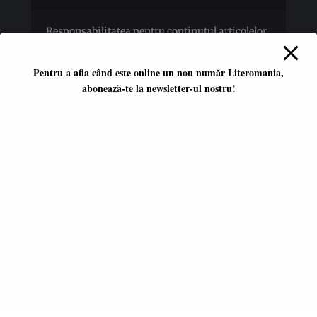
Responsabilitatea pentru conţinutul articolelor
publicate revine în totalitate autorilor.
Pentru a afla când este online un nou număr Literomania,
abonează-te la newsletter-ul nostru!
Platformă literară independentă
ISSN 2668-7402
ISSN-L 2668-7402
Editori coordonatori:
Adina Dinițoiu
Raul Popescu
Data apariţiei primului număr:
ianuarie 2017
E-mail:
literomania2017@gmail.com
© 2017-2026 Literomania