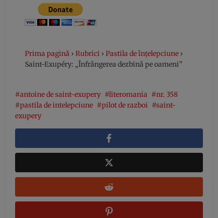
Prima pagină
›
Rubrici
›
Pastila de înțelepciune
›
Saint-Exupéry: „Înfrângerea dezbină pe oameni”
antoine de saint-exupery
literomania
nr. 358
pastila de intelepciune
pilot de razboi
saint-
exupery