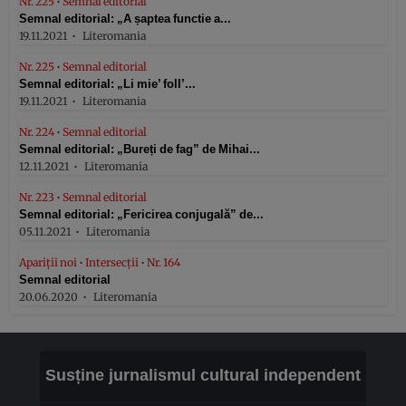
Nr. 225
•
Semnal editorial
Semnal editorial: „A șaptea functie a...
19.11.2021
Literomania
Nr. 225
•
Semnal editorial
Semnal editorial: „Li mie’ foll’...
19.11.2021
Literomania
Nr. 224
•
Semnal editorial
Semnal editorial: „Bureți de fag” de Mihai...
12.11.2021
Literomania
Nr. 223
•
Semnal editorial
Semnal editorial: „Fericirea conjugală” de...
05.11.2021
Literomania
Apariții noi
•
Intersecții
•
Nr. 164
Semnal editorial
20.06.2020
Literomania
Susține jurnalismul cultural independent