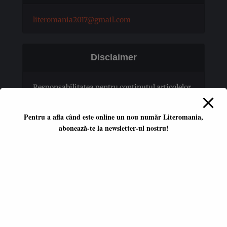
literomania2017@gmail.com
Disclaimer
Responsabilitatea pentru conţinutul articolelor
publicate revine în totalitate autorilor.
Pentru a afla când este online un nou număr Literomania,
abonează-te la newsletter-ul nostru!
Platformă literară independentă
ISSN 2668-7402
ISSN-L 2668-7402
Editori coordonatori:
Adina Dinițoiu
Raul Popescu