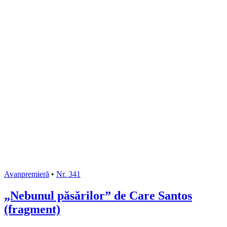
Avanpremieră
•
Nr. 341
„Nebunul păsărilor” de Care Santos
(fragment)