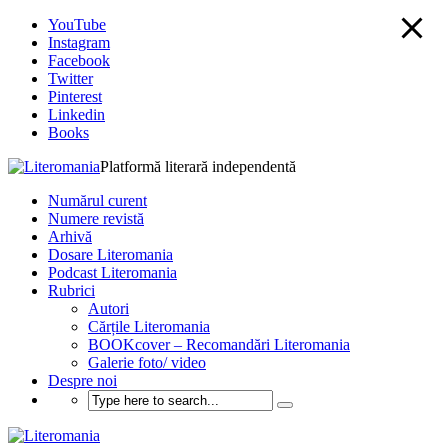
YouTube
Instagram
Facebook
Twitter
Pinterest
Linkedin
Books
Platformă literară independentă
Numărul curent
Numere revistă
Arhivă
Dosare Literomania
Podcast Literomania
Rubrici
Autori
Cărțile Literomania
BOOKcover – Recomandări Literomania
Galerie foto/ video
Despre noi