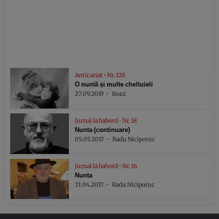
Anticariat
•
Nr. 128
O nuntă și multe cheltuieli
27.09.2019
Bozz
Jurnal la babord
•
Nr. 18
Nunta (continuare)
05.05.2017
Radu Niciporuc
Jurnal la babord
•
Nr. 16
Nunta
21.04.2017
Radu Niciporuc