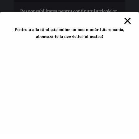
Responsabilitatea pentru conţinutul articolelor
publicate revine în totalitate autorilor.
Pentru a afla când este online un nou număr Literomania,
abonează-te la newsletter-ul nostru!
Platformă literară independentă
ISSN 2668-7402
ISSN-L 2668-7402
Editori coordonatori:
Adina Dinițoiu
Raul Popescu
Data apariţiei primului număr:
ianuarie 2017
E-mail:
literomania2017@gmail.com
© 2017-2026 Literomania