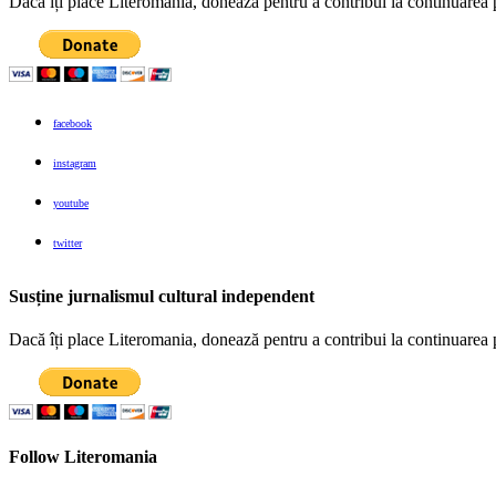
Dacă îți place Literomania, donează pentru a contribui la continuarea 
facebook
instagram
youtube
twitter
Susține jurnalismul cultural independent
Dacă îți place Literomania, donează pentru a contribui la continuarea 
Follow Literomania