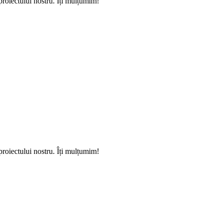
proiectului nostru. Îți mulțumim!
proiectului nostru. Îți mulțumim!