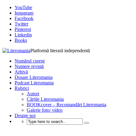
YouTube
Instagram
Facebook
Twitter
Pinterest
Linkedin
Books
Platformă literară independentă
Numărul curent
Numere revistă
Arhivă
Dosare Literomania
Podcast Literomania
Rubrici
Autori
Cărțile Literomania
BOOKcover – Recomandări Literomania
Galerie foto/ video
Despre noi