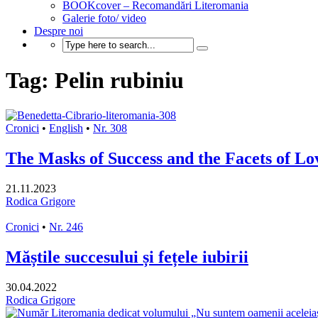
BOOKcover – Recomandări Literomania
Galerie foto/ video
Despre noi
Tag: Pelin rubiniu
Cronici
•
English
•
Nr. 308
The Masks of Success and the Facets of Lo
21.11.2023
Rodica Grigore
Cronici
•
Nr. 246
Măștile succesului și fețele iubirii
30.04.2022
Rodica Grigore