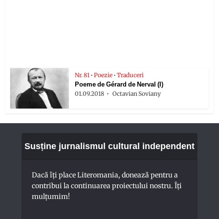
Nr. 81
•
Poezie
•
Traduceri
Poeme de Gérard de Nerval (I)
01.09.2018
Octavian Soviany
Susține jurnalismul cultural independent
Dacă îți place Literomania, donează pentru a
contribui la continuarea proiectului nostru. Îți
mulțumim!