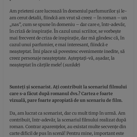
Am prieteni care lucrează în domeniul parfumurilor şi le-
am cerut detalii, fiindcă am vrut să creez – în roman – un
„nas”, cum se spune în domeniu – dar care e, într-adevăr,
în criză de inspiraţie. În cazul unui scriitor, se vorbeşte
mai frecvent de criza de inspiraţie, dar mă gândesc că, în
cazul unui parfumier, e mai interesant, fiindcă e
neaşteptat. Îmi place să povestesc evenimente inedite, să
creez personaje neaşteptate. Aşteptaţi-vă, aşadar, la
neaşteptat în cărţile mele! (
surâde
)
Sunteţi şi scenarist. Aţi contribuit la scenariul filmului
care s-a făcut după romanul dvs.? Cartea e foarte
vizuală, pare foarte apropiată de un scenariu de film.
Da, am lucrat ca scenarist, dar cu mult timp în urmă. Am
contribuit, într-adevăr, la scenariul filmului realizat după
roman. Contrar aparenţelor, au existat multe secvenţe din
carte dificil de pus în scenă! Pentru mine, important este