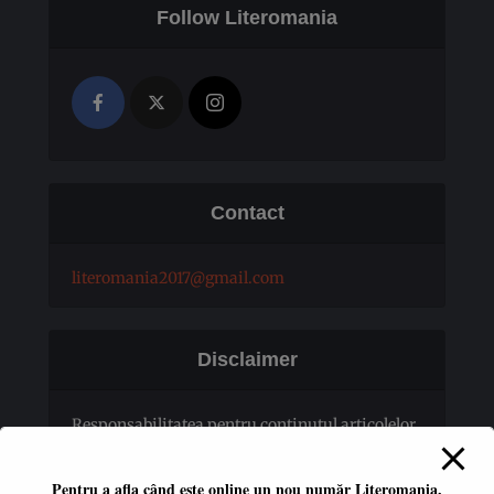
Follow Literomania
Contact
literomania2017@gmail.com
Disclaimer
Responsabilitatea pentru conţinutul articolelor
publicate revine în totalitate autorilor.
Pentru a afla când este online un nou număr Literomania,