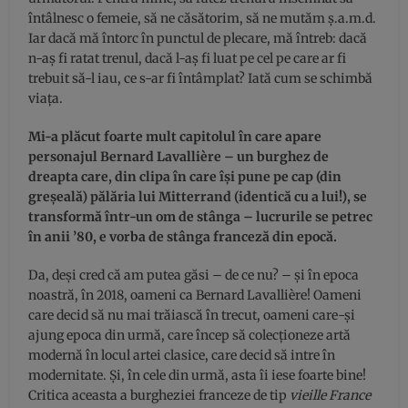
întâlnesc o femeie, să ne căsătorim, să ne mutăm ş.a.m.d.
Iar dacă mă întorc în punctul de plecare, mă întreb: dacă
n-aş fi ratat trenul, dacă l-aş fi luat pe cel pe care ar fi
trebuit să-l iau, ce s-ar fi întâmplat? Iată cum se schimbă
viaţa.
Mi-a plăcut foarte mult capitolul în care apare
personajul Bernard Lavallière – un burghez de
dreapta care, din clipa în care îşi pune pe cap (din
greşeală) pălăria lui Mitterrand (identică cu a lui!), se
transformă într-un om de stânga – lucrurile se petrec
în anii ’80, e vorba de stânga franceză din epocă.
Da, deşi cred că am putea găsi – de ce nu? – şi în epoca
noastră, în 2018, oameni ca Bernard Lavallière! Oameni
care decid să nu mai trăiască în trecut, oameni care-şi
ajung epoca din urmă, care încep să colecţioneze artă
modernă în locul artei clasice, care decid să intre în
modernitate. Şi, în cele din urmă, asta îi iese foarte bine!
Critica aceasta a burgheziei franceze de tip
vieille France