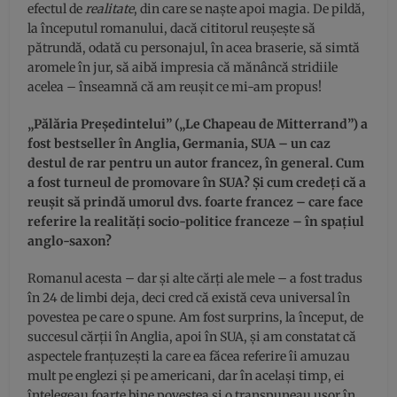
efectul de
realitate
, din care se naşte apoi magia. De pildă,
la începutul romanului, dacă cititorul reuşeşte să
pătrundă, odată cu personajul, în acea braserie, să simtă
aromele în jur, să aibă impresia că mănâncă stridiile
acelea – înseamnă că am reuşit ce mi-am propus!
„Pălăria Preşedintelui” („Le Chapeau de Mitterrand”) a
fost bestseller în Anglia, Germania, SUA – un caz
destul de rar pentru un autor francez, în general. Cum
a fost turneul de promovare în SUA? Şi cum credeţi că a
reuşit să prindă umorul dvs. foarte francez – care face
referire la realităţi socio-politice franceze – în spaţiul
anglo-saxon?
Romanul acesta – dar şi alte cărţi ale mele – a fost tradus
în 24 de limbi deja, deci cred că există ceva universal în
povestea pe care o spune. Am fost surprins, la început, de
succesul cărţii în Anglia, apoi în SUA, şi am constatat că
aspectele franţuzeşti la care ea făcea referire îi amuzau
mult pe englezi şi pe americani, dar în acelaşi timp, ei
înţelegeau foarte bine povestea şi o transpuneau uşor în