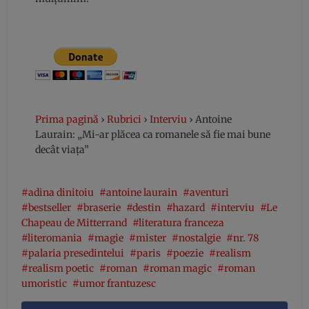
Prima pagină
›
Rubrici
›
Interviu
›
Antoine
Laurain: „Mi-ar plăcea ca romanele să fie mai bune
decât viaţa”
adina dinitoiu
antoine laurain
aventuri
bestseller
braserie
destin
hazard
interviu
Le
Chapeau de Mitterrand
literatura franceza
literomania
magie
mister
nostalgie
nr. 78
palaria presedintelui
paris
poezie
realism
realism poetic
roman
roman magic
roman
umoristic
umor frantuzesc