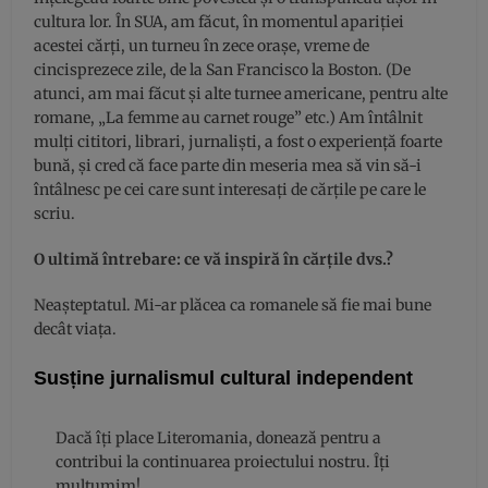
cultura lor. În SUA, am făcut, în momentul apariţiei
acestei cărţi, un turneu în zece oraşe, vreme de
cincisprezece zile, de la San Francisco la Boston. (De
atunci, am mai făcut şi alte turnee americane, pentru alte
romane, „La femme au carnet rouge” etc.) Am întâlnit
mulţi cititori, librari, jurnalişti, a fost o experienţă foarte
bună, şi cred că face parte din meseria mea să vin să-i
întâlnesc pe cei care sunt interesaţi de cărţile pe care le
scriu.
O ultimă întrebare: ce vă inspiră în cărţile dvs.?
Neaşteptatul. Mi-ar plăcea ca romanele să fie mai bune
decât viaţa.
Susține jurnalismul cultural independent
Dacă îți place Literomania, donează pentru a
contribui la continuarea proiectului nostru. Îți
mulțumim!