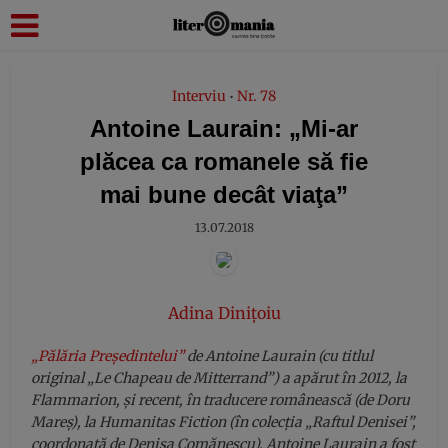
modal-check
Interviu
Nr. 78
•
Antoine Laurain: „Mi-ar
plăcea ca romanele să fie
mai bune decât viaţa”
13.07.2018
Adina Dinițoiu
„Pălăria Preşedintelui”
de Antoine Laurain (cu titlul
original „Le Chapeau de Mitterrand”) a apărut în 2012, la
Flammarion, şi recent, în traducere românească (de Doru
Mareş), la Humanitas Fiction (în colecţia „Raftul Denisei”,
coordonată de Denisa Comănescu). Antoine Laurain a fost