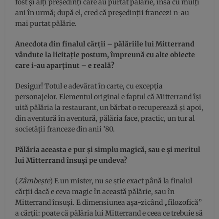
fost şi alţi preşedinţi care au purtat pălărie, însă cu mulţi
ani în urmă; după el, cred că preşedinţii francezi n-au
mai purtat pălărie.
Anecdota din finalul cărţii – pălăriile lui Mitterrand
vândute la licitaţie postum, împreună cu alte obiecte
care i-au aparţinut – e reală?
Desigur! Totul e adevărat în carte, cu excepţia
personajelor. Elementul original e faptul că Mitterrand îşi
uită pălăria la restaurant, un bărbat o recuperează şi apoi,
din aventură în aventură, pălăria face, practic, un tur al
societăţii franceze din anii ’80.
Pălăria aceasta e pur şi simplu magică, sau e şi meritul
lui Mitterrand însuşi pe undeva?
(
Zâmbeşte
) E un mister, nu se ştie exact până la finalul
cărţii dacă e ceva magic în această pălărie, sau în
Mitterrand însuşi. E dimensiunea aşa-zicând „filozofică”
a cărţii: poate că pălăria lui Mitterrand e ceea ce trebuie să