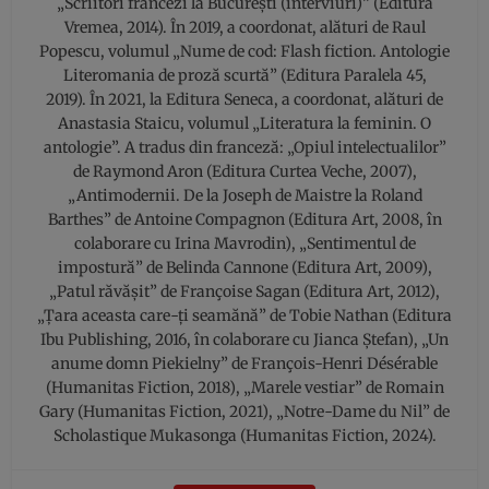
„Scriitori francezi la Bucureşti (interviuri)” (Editura
Vremea, 2014). În 2019, a coordonat, alături de Raul
Popescu, volumul „Nume de cod: Flash fiction. Antologie
Literomania de proză scurtă” (Editura Paralela 45,
2019). În 2021, la Editura Seneca, a coordonat, alături de
Anastasia Staicu, volumul „Literatura la feminin. O
antologie”. A tradus din franceză: „Opiul intelectualilor”
de Raymond Aron (Editura Curtea Veche, 2007),
„Antimodernii. De la Joseph de Maistre la Roland
Barthes” de Antoine Compagnon (Editura Art, 2008, în
colaborare cu Irina Mavrodin), „Sentimentul de
impostură” de Belinda Cannone (Editura Art, 2009),
„Patul răvăşit” de Françoise Sagan (Editura Art, 2012),
„Ţara aceasta care-ţi seamănă” de Tobie Nathan (Editura
Ibu Publishing, 2016, în colaborare cu Jianca Ştefan), „Un
anume domn Piekielny” de François-Henri Désérable
(Humanitas Fiction, 2018), „Marele vestiar” de Romain
Gary (Humanitas Fiction, 2021), „Notre-Dame du Nil” de
Scholastique Mukasonga (Humanitas Fiction, 2024).