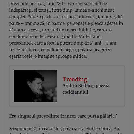
prezentul nostru şi anii ’80 – care nu sunt atât de
îndepărtaţi, şi totuşi, între timp, lumea s-a schimbat
complet! Pe de o parte, au fost aceste lucruri, iar pe de altă
parte – anume că, în basme, personajele pleacă adesea în
căutarea a ceva, urmând un traseu iniţiatic, care e o
condiţie a reuşitei. M-am gândit la Mitterrand,
preşedintele care a fost la putere timp de 14 ani – i-am
revăzut silueta, cu paltonul negru, pălăria neagră şi
eşarfa roşie, o imagine aproape mitică.
Trending
Andrei Bodiu şi poezia
cotidianului
Era singurul preşedinte francez care purta pălărie?
Să spunem că, în cazul lui, pălăria era emblematică. Au