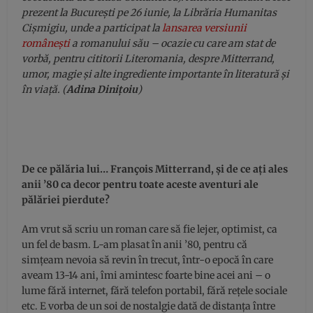
prezent la Bucureşti pe 26 iunie, la Librăria Humanitas
Cişmigiu, unde a participat la
lansarea versiunii
româneşti
a romanului său – ocazie cu care am stat de
vorbă, pentru cititorii Literomania, despre Mitterrand,
umor, magie şi alte ingrediente importante în literatură şi
în viaţă. (
Adina Diniţoiu
)
De ce pălăria lui… Fran
ç
ois Mitterrand, şi de ce aţi ales
anii ’80 ca decor pentru toate aceste aventuri ale
pălăriei pierdute?
Am vrut să scriu un roman care să fie lejer, optimist, ca
un fel de basm. L-am plasat în anii ’80, pentru că
simţeam nevoia să revin în trecut, într-o epocă în care
aveam 13-14 ani, îmi amintesc foarte bine acei ani – o
lume fără internet, fără telefon portabil, fără reţele sociale
etc. E vorba de un soi de nostalgie dată de distanţa între