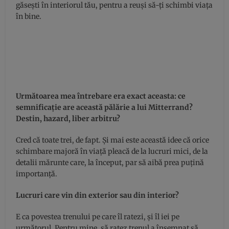
găseşti în interiorul tău, pentru a reuşi să-ţi schimbi viaţa
în bine.
Următoarea mea întrebare era exact aceasta: ce
semnificaţie are această pălărie a lui Mitterrand?
Destin, hazard, liber arbitru?
Cred că toate trei, de fapt. Şi mai este această idee că orice
schimbare majoră în viaţă pleacă de la lucruri mici, de la
detalii mărunte care, la început, par să aibă prea puţină
importanţă.
Lucruri care vin din exterior sau din interior?
E ca povestea trenului pe care îl ratezi, şi îl iei pe
următorul. Pentru mine, să ratez trenul a însemnat să