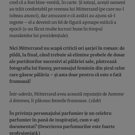
cred că a fost bine-venită, în carte. Şi totuşi, aceşti oameni
au trăit confortabil pe vremea lui Mitterrand (pe care nu-l
iubeau atunci), dar amuzant e că astăzi au ajuns să-l
regrete – el a devenit un fel de figură aproape mitică a
epocii (s-au făcut multe lucruri bune în timpul
mandatelor lui prezidenţiale).
Nici Mitterrand nu scapă criticii ori şarjei în roman: de
pildă, la final, când trebuie să elimine probele de dosar
ale purtătorilor succesivi ai pălăriei sale, păstrează
fotografia lui Fanny, personajul feminin din şirul celor
care găsesc pălăria – şi asta doar pentru că este o fată
frumoasă!
Într-adevăr, Mitterrand avea această reputaţie de
homme
à femmes
, îi plăceau femeile frumoase. (
râde
)
În privinţa personajului parfumier (e un celebru
parfumier în pană de inspiraţie), cum v-aţi
documentat? (Descrierea parfumurilor este foarte
profesionistă.)