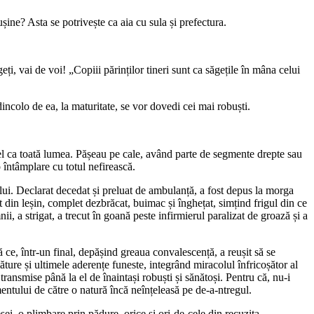
șine? Asta se potrivește ca aia cu sula și prefectura.
eți, vai de voi! „Copiii părinților tineri sunt ca săgețile în mâna celui
dincolo de ea, la maturitate, se vor dovedi cei mai robuști.
 fel ca toată lumea. Pășeau pe cale, având parte de segmente drepte sau
o întâmplare cu totul nefirească.
cului. Declarat decedat și preluat de ambulanță, a fost depus la morga
 din leșin, complet dezbrăcat, buimac și înghețat, simțind frigul din ce
i, a strigat, a trecut în goană peste infirmierul paralizat de groază și a
 ce, într-un final, depășind greaua convalescență, a reușit să se
lăture și ultimele aderențe funeste, integrând miracolul înfricoșător al
transmise până la el de înaintași robuști și sănătoși. Pentru că, nu-i
mentului de către o natură încă neînțeleasă pe de-a-ntregul.
sei, o plimbare prin pădure, orice și ori-de-cele din recuzita