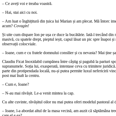
– Ce aveți voi e treaba voastră.
– Hai, stai aici cu noi.
– Am luat o înghițitură din țuica lui Marian și am plecat. Mă întorc im
acum?
Covagin!
Și uite cum dispare Ion pe ușa ce duce la bucătărie. Iată-l trecând din n
masivă, cu spatele drept, pieptul ieșit, capul lăsat un pic spre înapoi ș
observații colocviale.
– Ioane, cum e cu fratele domnului consilier și cu nevasta? Mai ține șa
Claudiu Ficat Inoxidabil cumpănea între câștig și pagubă la pariuri spo
supranumele. Soția lui, exasperată, intentase ceva cu trimitere juridic
parte din protipendada locală, nu-și putea permite luxul nefericirii vin
post mai înalt la centru.
– Cum e, Ioane?
– N-au mai răvășit. Le-a venit mintea la cap.
Cu alte cuvinte, răvășitul oilor nu mai putea oferi modelul pastoral a
– Ioane, l-a abordat altul de la masa vecină, am auzit că săptămâna trecut
care el e ea?