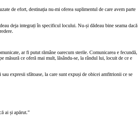
cauzate de efort, destinația nu-mi oferea suplimentul de care avem parte
deau deja integrați în specificul locului. Nu-și dădeau bine seama dacă
credere.
 necomunicate, ar fi putut rămâne oarecum sterile. Comunicarea e fecundă,
e pe măsură ce oferă mai mult, lăsându-se, la rândul lui, locuit de ce e
 sau expresii sfătoase, la care sunt expuși de obicei amfitrionii ce se
ă ai și apărut.”