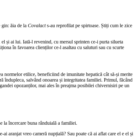
 gin: ăia de la
Covalact
s-au reprofilat pe spirtoase. Știți cum le zice
 și ai lui. Iată-l revenind, cu mersul sprinten ce-i purta silueta
ționa în favoarea clienților ce-l asaltau cu saluturi sau cu scurte
a normelor etilice, beneficiind de imunitate hepatică cât să-și merite
ră îndupleca, salvând onoarea și integritatea familiei. Primul, făcând
agandei opozanților, mai ales în preajma posibilei chivernisiri pe un
 la încercare buna rânduială a familiei.
e-ai aranjat vreo cameră nupțială? Sau poate că ai aflat care el e el și