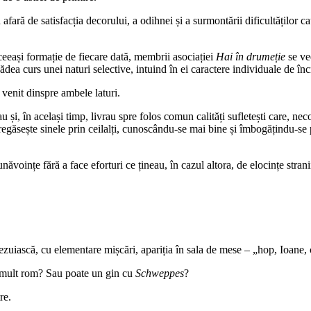
fară de satisfacția decorului, a odihnei și a surmontării dificultăților 
aceeași formație de fiecare dată, membrii asociației
Hai în drumeție
se ve
 dădea curs unei naturi selective, intuind în ei caractere individuale de în
venit dinspre ambele laturi.
izau și, în același timp, livrau spre folos comun calități sufletești care,
își regăsește sinele prin ceilalți, cunoscându-se mai bine și îmbogățindu-s
oințe fără a face eforturi ce țineau, în cazul altora, de elocințe stranii
zuiască, cu elementare mișcări, apariția în sala de mese – „hop, Ioane, c
 mult rom? Sau poate un gin cu
Schweppes
?
re.