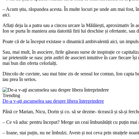
– Acum știu, răspundea acesta. În multe locuri pe unde am mai fost, în a
aici.
Aflați deja la a patra sau a cincea urcare la Mălăiești, aproximativ în 
Ion se purta în maniera asta datorită firii lui deschise și ofertante, sau
Poate că de la început existase o dinamică ambivalentă aici, un impuls 
Sau, mai mult, în asociere, firile găseau surse de inspirație ce capital
iar prieteniile se nasc prin astfel de asocieri intuitive în care fiecare 
mai bun din oferta celorlalți.
Dincolo de cuvinte, sau mai bine zis de sensul lor comun, Ion capta bunăv
iau prea în serios.
Trending
De-a v-aţi ascunselea sau despre libera întreprindere
Până ce Marian, Nicu, Dorin și co. să se dezme- ticească și să-și ferche
– Ce vă aduc pentru început? Merge un ceai îmbunătățit cu puțin mai
– Ioane, stai puțin, nu ne îmbulzi. Avem și noi ceva prin straițele noast