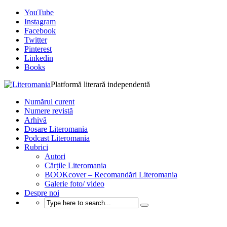
YouTube
Instagram
Facebook
Twitter
Pinterest
Linkedin
Books
Platformă literară independentă
Numărul curent
Numere revistă
Arhivă
Dosare Literomania
Podcast Literomania
Rubrici
Autori
Cărțile Literomania
BOOKcover – Recomandări Literomania
Galerie foto/ video
Despre noi