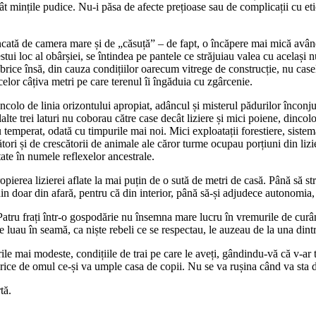
cât mințile pudice. Nu-i păsa de afecte prețioase sau de complicații cu etic
cată de camera mare și de „căsuță” – de fapt, o încăpere mai mică având r
tui loc al obârșiei, se întindea pe pantele ce străjuiau valea cu același n
rice însă, din cauza condițiilor oarecum vitrege de construcție, nu casele
celor câțiva metri pe care terenul îi îngăduia cu zgârcenie.
ncolo de linia orizontului apropiat, adâncul și misterul pădurilor înconj
lte trei laturi nu coborau către case decât liziere și mici poiene, dincol
u temperat, odată cu timpurile mai noi. Mici exploatații forestiere, sistema
tori și de crescătorii de animale ale căror turme ocupau porțiuni din lizie
tate în numele reflexelor ancestrale.
erea lizierei aflate la mai puțin de o sută de metri de casă. Până să străba
doar din afară, pentru că din interior, până să-și adjudece autonomia, f
Patru frați într-o gospodărie nu însemna mare lucru în vremurile de curân
le luau în seamă, ca niște rebeli ce se respectau, le auzeau de la una dintr
rile mai modeste, condițiile de trai pe care le aveți, gândindu-vă că v-a
Ferice de omul ce-și va umple casa de copii. Nu se va rușina când va sta 
tă.