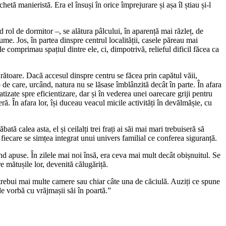
hetă manieristă. Era el însuși în orice împrejurare și așa îl știau și-l
ol de dormitor –, se alătura pâlcului, în aparență mai răzleț, de
ume. Jos, în partea dinspre centrul localității, casele păreau mai
 comprimau spațiul dintre ele, ci, dimpotrivă, relieful dificil făcea ca
urătoare. Dacă accesul dinspre centru se făcea prin capătul văii,
o de care, urcând, natura nu se lăsase îmblânzită decât în parte. În afara
tizate spre eficientizare, dar și în vederea unei oarecare griji pentru
ră. În afara lor, își duceau veacul micile activități în devălmășie, cu
tă calea asta, el și ceilalți trei frați ai săi mai mari trebuiseră să
iecare se simțea integrat unui univers familial ce conferea siguranță.
d apuse. În zilele mai noi însă, era ceva mai mult decât obișnuitul. Se
e mătușile lor, devenită călugăriță.
r trebui mai multe camere sau chiar câte una de căciulă. Auziți ce spune
de vorbă cu vrăjmașii săi în poartă.”