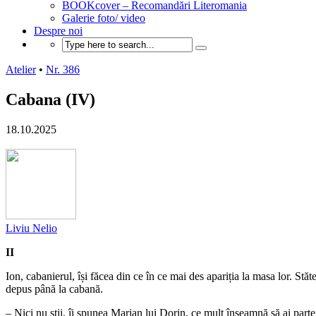
BOOKcover – Recomandări Literomania
Galerie foto/ video
Despre noi
Atelier
•
Nr. 386
Cabana (IV)
18.10.2025
Liviu Nelio
II
Ion, cabanierul, își făcea din ce în ce mai des apariția la masa lor. St
depus până la cabană.
– Nici nu știi, îi spunea Marian lui Dorin, ce mult înseamnă să ai parte