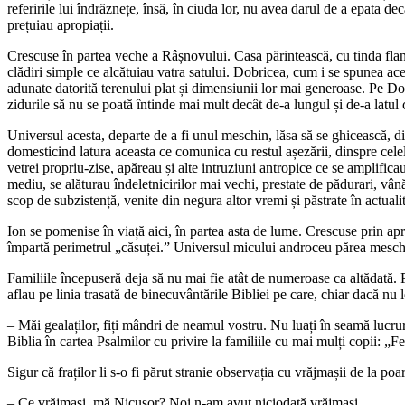
referirile lui îndrăznețe, însă, în ciuda lor, nu avea darul de a epata de
prețuiau apropiații.
Crescuse în partea veche a Râșnovului. Casa părintească, cu tinda flan
clădiri simple ce alcătuiau vatra satului. Dobricea, cum i se spunea aces
adunate datorită terenului plat și dimensiunii lor mai generoase. Pe Dob
zidurile să nu se poată întinde mai mult decât de-a lungul și de-a latul 
Universul acesta, departe de a fi unul meschin, lăsa să se ghicească, di
domesticind latura aceasta ce comunica cu restul așezării, dinspre celela
vetrei propriu-zise, apăreau și alte intruziuni antropice ce se amplifica
mediu, se alăturau îndeletnicirilor mai vechi, prestate de pădurari, vână
scop de subzistență, venite din negura altor vremi și păstrate în actuali
Ion se pomenise în viață aici, în partea asta de lume. Crescuse prin apropi
împartă perimetrul „căsuței.” Universul micului androceu părea meschin 
Familiile începuseră deja să nu mai fie atât de numeroase ca altădată. 
aflau pe linia trasată de binecuvântările Bibliei pe care, chiar dacă nu 
– Măi gealaților, fiți mândri de neamul vostru. Nu luați în seamă lucru
Biblia în cartea Psalmilor cu privire la familiile cu mai mulți copii: „
Sigur că fraților li s-o fi părut stranie observația cu vrăjmașii de la poar
– Ce vrăjmași, mă Nicușor? Noi n-am avut niciodată vrăjmași.