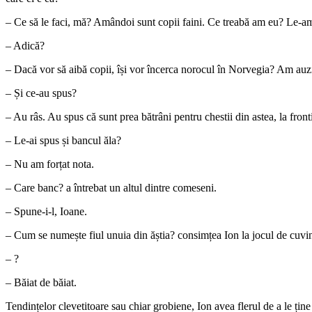
– Ce să le faci, mă? Amândoi sunt copii faini. Ce treabă am eu? Le-am 
– Adică?
– Dacă vor să aibă copii, își vor încerca norocul în Norvegia? Am auzi
– Și ce-au spus?
– Au râs. Au spus că sunt prea bătrâni pentru chestii din astea, la front
– Le-ai spus și bancul ăla?
– Nu am forțat nota.
– Care banc? a întrebat un altul dintre comeseni.
– Spune-i-l, Ioane.
– Cum se numește fiul unuia din ăștia? consimțea Ion la jocul de cuvin
– ?
– Băiat de băiat.
Tendințelor clevetitoare sau chiar grobiene, Ion avea flerul de a le ți