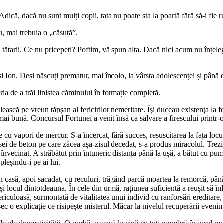
ică, dacă nu sunt mulți copii, tata nu poate sta la poartă fără să-i fie ru
u, mai trebuia o „căsuță”.
u tătarii. Ce nu pricepeți? Poftim, vă spun alta. Dacă nici acum nu înțeleg
și Ion. Deși născuți prematur, mai încolo, la vârsta adolescenței și până 
ia de a trăi liniștea căminului în formație completă.
lească pe vreun tăpșan al fericirilor nemeritate. Își duceau existența la
 mai bună. Concursul Fortunei a venit însă ca salvare a firescului printr-
ie cu vapori de mercur. S-a încercat, fără succes, resuscitarea la fața lo
ei de beton pe care zăcea așa-zisul decedat, s-a produs miracolul. Trezit
învecinat. A străbătut prin întuneric distanța până la ușă, a bătut cu pumni
leșindu-i pe ai lui.
în casă, apoi sacadat, cu reculuri, trăgând parcă moartea la remorcă, până
-și locul dintotdeauna. În cele din urmă, rațiunea suficientă a reușit să în
riculoasă, surmontată de vitalitatea unui individ cu ranforsări ereditare, 
nsec o explicație ce risipește misterul. Măcar la nivelul recuperării eveni
le ale domesticității. O vorbă, o seară la cină cu toți membrii în jurul me