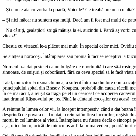
– Și cum e aia cu vorba la poartă, Voicule? Ce treabă are una cu alta? Ad
– Și nici măcar nu suntem așa mulți. Dacă am fi fost mai mulți de patr
– Nu cârtiți, gealaților! strigă mătușa la ei, auzindu-i. Parcă aș vorbi c
viteaz!”
Chestia cu viteazul le-a plăcut mai mult. În special celor mici, Ovidiu 
Se simțeau norocoși. Întâmplarea sau pronia îi făcuse receptivi la bucur
Norocul n-a dat peste ei ca un bulgăre de oportunități care să-i rostogo
sinuoase, de suișuri și coborâșuri, fără ca ceva special să le facă viața
Tatăl, muncitor la uzina chimică, a suferit într-una din ture o intoxicaț
principalului spital din Brașov. Noaptea, probabil din cauza răcelii mes
în ce mai acut, a reușit să tragă pe el un cearceaf ce acoperea cadavrul 
luat drumul Râșnovului pe jos. Până la cântatul cocoșilor era acasă, cop
A reintrat în lumea celor vii, la început intempestiv, când a dat buzna 
desprindă de povara ei. Treptat, a reintrat în firea lucrurilor, regăsindu
morții în cel luminos al vieții. Întâmplarea nu fusese decât o sincopă pe
așa, orice lucru, oricât de miraculos ar fi la prima vedere, poartă intri
Odată trecută primejdia, familiei nu i-a mai fost indiferent nimic din ce