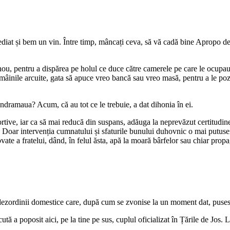
ediat și bem un vin. Între timp, mâncați ceva, să vă cadă bine Apropo de
ou, pentru a dispărea pe holul ce duce către camerele pe care le ocupau el
i mâinile arcuite, gata să apuce vreo bancă sau vreo masă, pentru a le pozi
ndramaua? Acum, că au tot ce le trebuie, a dat dihonia în ei.
rtive, iar ca să mai reducă din suspans, adăuga la neprevăzut certitudine
ă. Doar intervenția cumnatului și sfaturile bunului duhovnic o mai putuse
ovate a fratelui, dând, în felul ăsta, apă la moară bârfelor sau chiar prop
l dezordinii domestice care, după cum se zvonise la un moment dat, pusese
ă a poposit aici, pe la tine pe sus, cuplul oficializat în Țările de Jos. L