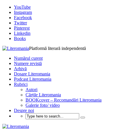
YouTube
Instagram
Facebook
Twitter
Pinterest
Linkedin
Books
Platformă literară independentă
Numărul curent
Numere revistă
Arhivă
Dosare Literomania
Podcast Literomania
Rubrici
Autori
Cărțile Literomania
BOOKcover – Recomandări Literomania
Galerie foto/ video
Despre noi