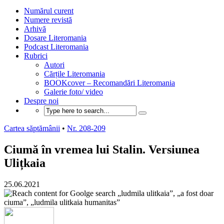
Numărul curent
Numere revistă
Arhivă
Dosare Literomania
Podcast Literomania
Rubrici
Autori
Cărțile Literomania
BOOKcover – Recomandări Literomania
Galerie foto/ video
Despre noi
Cartea săptămânii
•
Nr. 208-209
Ciumă în vremea lui Stalin. Versiunea
Ulițkaia
25.06.2021