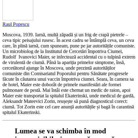
Raul Popescu
Moscova, 1939. Iarnă, multă zăpadă și un frig de crapă pietrele –
ceva tipic peisajului rusesc. În acest cadru se întâmplă ceva, un ceva
care, în plină iarnă, cum spuneam, pune pe jar autoritățile comuniste.
Un microbiolog de la Institutul de Cercetări împotriva Ciumei,
Rudolf Ivanovici Maier, se infectează accidental cu o tulpină extrem
de virulentă de ciumă. Până la apariția primelor simptome, însă,
cercetătorul ajunge în Moscova, unde prezintă autorităților
comuniste din Comisariatul Poporului pentru Sănătate progresele
făcute în căutarea unui vaccin împotriva ciumei. Seara, în camera sa
de hotel, Maier este doborât de primele manifestări ale formei
pulmonare de pestă. Mai întâi este chemat un medic de raion, apoi
Maier este transportat la spitalul Ekaterinski, unde medicul de gardă,
Aleksandr Mateevici Zorin, reușește să pună diagnosticul corect:
ciumă. Tot Zorin este cel care anunță autoritățile și bagă în carantină
spitalul Ekaterinski.
Lumea se va schimba în mod