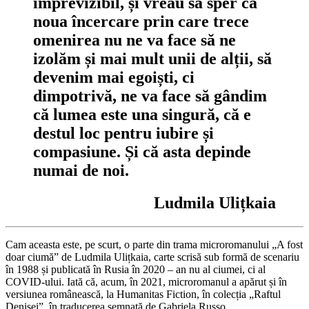
imprevizibil, și vreau să sper că
noua încercare prin care trece
omenirea nu ne va face să ne
izolăm și mai mult unii de alții, să
devenim mai egoiști, ci
dimpotrivă, ne va face să gândim
că lumea este una singură, că e
destul loc pentru iubire și
compasiune. Și că asta depinde
numai de noi.
Ludmila Ulițkaia
Cam aceasta este, pe scurt, o parte din trama microromanului „A fost
doar ciumă” de Ludmila Ulițkaia, carte scrisă sub formă de scenariu
în 1988 și publicată în Rusia în 2020 – an nu al ciumei, ci al
COVID-ului. Iată că, acum, în 2021, microromanul a apărut și în
versiunea românească, la Humanitas Fiction, în colecția „Raftul
Denisei”, în traducerea semnată de Gabriela Russo.