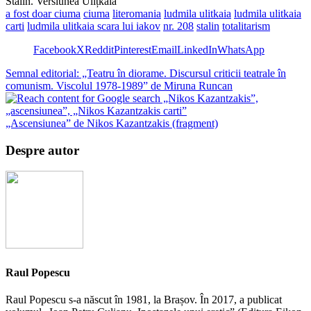
Stalin. Versiunea Ulițkaia
a fost doar ciuma
ciuma
literomania
ludmila ulitkaia
ludmila ulitkaia
carti
ludmila ulitkaia scara lui iakov
nr. 208
stalin
totalitarism
Facebook
X
Reddit
Pinterest
Email
LinkedIn
WhatsApp
Semnal editorial: „Teatru în diorame. Discursul criticii teatrale în
comunism. Viscolul 1978-1989” de Miruna Runcan
„Ascensiunea” de Nikos Kazantzakis (fragment)
Despre autor
Raul Popescu
Raul Popescu s-a născut în 1981, la Brașov. În 2017, a publicat