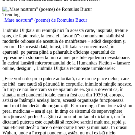
Trending
„Mare nostrum” (poeme) de Romulus Bucur
Ludmila Ulițkaia nu renunță nici în această carte, inspirată, trebuie
spus, de fapte reale, la tema ei „favorită”: comunismul stalinist și
modurile odioase ale acestuia de manifestare – adică despotism și
teroare. De această dată, totuși, Ulițkaia se concentrează, în
aparență, pe partea plină a paharului: eficiența aparatului de
represiune în stoparea la timp a unei posibile epidemii devastatoare.
În cadrul lansării microromanului de la Humanitas Fiction – lansare
online, desigur –, Ludmila Ulițkaia recunoaște următoarele:
„Este vorba despre o putere autoritară, care nu ne place deloc, care
ne irită, care caută să pătrundă în corpurile, inimile și mințile noastre,
în timp ce noi încercăm să ne apărăm de ea. Și s-a dovedit că, în
situația unei pandemii totale, cum a fost cea din 1939 și, apropo,
astăzi se întâmplă același lucru, această organizație funcționează
mult mai bine decât alte organizații. Farmacologia funcționează și nu
prea, medicina – așa și așa, în timp ce sistemul de supraveghere
funcționează perfect!… Știți că nu sunt un fan al dictaturii, dar în
dictatură puterea este capabilă să rezolve sarcini mult mai rapid și
mai eficient decât o face o democrație liberă și minunată. În orașul
Wuhan, unde a început pandemia, astăzi nu mai există nicio