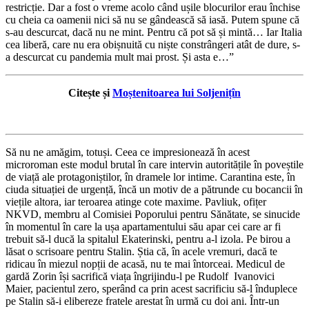
restricție. Dar a fost o vreme acolo când ușile blocurilor erau închise
cu cheia ca oamenii nici să nu se gândească să iasă. Putem spune că
s-au descurcat, dacă nu ne mint. Pentru că pot să și mintă… Iar Italia
cea liberă, care nu era obișnuită cu niște constrângeri atât de dure, s-
a descurcat cu pandemia mult mai prost. Și asta e…”
Citește și
Moștenitoarea lui Soljenițîn
Să nu ne amăgim, totuși. Ceea ce impresionează în acest
microroman este modul brutal în care intervin autoritățile în poveștile
de viață ale protagoniștilor, în dramele lor intime. Carantina este, în
ciuda situației de urgență, încă un motiv de a pătrunde cu bocancii în
viețile altora, iar teroarea atinge cote maxime. Pavliuk, ofițer
NKVD, membru al Comisiei Poporului pentru Sănătate, se sinucide
în momentul în care la ușa apartamentului său apar cei care ar fi
trebuit să-l ducă la spitalul Ekaterinski, pentru a-l izola. Pe birou a
lăsat o scrisoare pentru Stalin. Știa că, în acele vremuri, dacă te
ridicau în miezul nopții de acasă, nu te mai întorceai. Medicul de
gardă Zorin își sacrifică viața îngrijindu-l pe Rudolf Ivanovici
Maier, pacientul zero, sperând ca prin acest sacrificiu să-l înduplece
pe Stalin să-i elibereze fratele arestat în urmă cu doi ani. Într-un