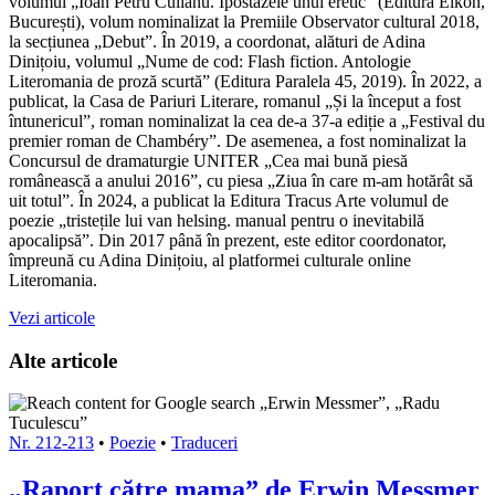
volumul „Ioan Petru Culianu. Ipostazele unui eretic” (Editura Eikon,
București), volum nominalizat la Premiile Observator cultural 2018,
la secțiunea „Debut”. În 2019, a coordonat, alături de Adina
Dinițoiu, volumul „Nume de cod: Flash fiction. Antologie
Literomania de proză scurtă” (Editura Paralela 45, 2019). În 2022, a
publicat, la Casa de Pariuri Literare, romanul „Și la început a fost
întunericul”, roman nominalizat la cea de-a 37-a ediție a „Festival du
premier roman de Chambéry”. De asemenea, a fost nominalizat la
Concursul de dramaturgie UNITER „Cea mai bună piesă
românească a anului 2016”, cu piesa „Ziua în care m-am hotărât să
uit totul”. În 2024, a publicat la Editura Tracus Arte volumul de
poezie „tristețile lui van helsing. manual pentru o inevitabilă
apocalipsă”. Din 2017 până în prezent, este editor coordonator,
împreună cu Adina Dinițoiu, al platformei culturale online
Literomania.
Vezi articole
Alte articole
Nr. 212-213
•
Poezie
•
Traduceri
„Raport către mama” de Erwin Messmer