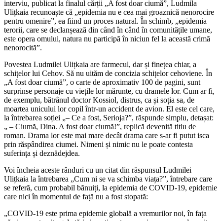
interviu, publicat la finalul cărții „A fost doar ciumă”, Ludmila
Ulițkaia recunoaște că „epidemia nu e cea mai groaznică nenorocire
pentru omenire”, ea fiind un proces natural. În schimb, „epidemia
terorii, care se declanșează din când în când în comunitățile umane,
este opera omului, natura nu participă în niciun fel la această crimă
nenorocită”.
Povestea Ludmilei Ulițkaia are farmecul, dar și finețea chiar, a
schițelor lui Cehov. Să nu uităm de concizia schițelor cehoviene. În
„A fost doar ciumă”, o carte de aproximativ 100 de pagini, sunt
surprinse personaje cu viețile lor mărunte, cu dramele lor. Cum ar fi,
de exemplu, bătrânul doctor Kossiol, distrus, ca și soția sa, de
moartea unicului lor copil într-un accident de avion. El este cel care,
la întrebarea soției „– Ce a fost, Serioja?”, răspunde simplu, detașat:
„ – Ciumă, Dina. A fost doar ciumă!”, replică devenită titlu de
roman. Drama lor este mai mare decât drama care s-ar fi putut isca
prin răspândirea ciumei. Nimeni și nimic nu le poate contesta
suferința și deznădejdea.
Voi încheia aceste rânduri cu un citat din răspunsul Ludmilei
Ulițkaia la întrebarea „Cum ni se va schimba viața?”, întrebare care
se referă, cum probabil bănuiți, la epidemia de COVID-19, epidemie
care nici în momentul de față nu a fost stopată:
„COVID-19 este prima epidemie globală a vremurilor noi, în fața