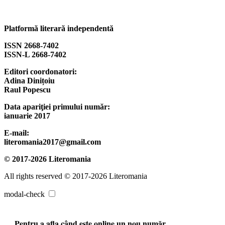
Platformă literară independentă
ISSN 2668-7402
ISSN-L 2668-7402
Editori coordonatori:
Adina Dinițoiu
Raul Popescu
Data apariţiei primului număr:
ianuarie 2017
E-mail:
literomania2017@gmail.com
© 2017-2026 Literomania
All rights reserved © 2017-2026 Literomania
modal-check
Pentru a afla când este online un nou număr